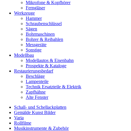
Mikrofone & Kopfhörer
Ferngläser
Werkzeuge
Hammer
Schraubenschlüssel
Sägen
Bohrmaschinen
Bohrer & Reibahlen
Messgeräte
Sonstige
Modellbau
Modellautos & Eisenbahn
Prospekte & Kataloge
Restaurierungsbedarf
Beschläge
Lampenteile
Technik Ersatzteile & Elektrik
Zapfhähne
Alte Fenster
Schall- und Schellackplatten
Gemälde Kunst Bilder
Varia
Rollfilme
Musikinstrumente & Zubehör