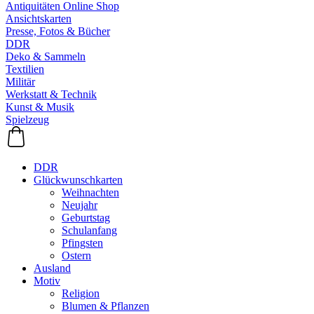
Antiquitäten Online Shop
Ansichtskarten
Presse, Fotos & Bücher
DDR
Deko & Sammeln
Textilien
Militär
Werkstatt & Technik
Kunst & Musik
Spielzeug
DDR
Glückwunschkarten
Weihnachten
Neujahr
Geburtstag
Schulanfang
Pfingsten
Ostern
Ausland
Motiv
Religion
Blumen & Pflanzen