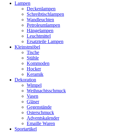
Lampen
Deckenlampen
Schreibtischlampen
Wandleuchten
Petroleumlampen
Hängelampen
Leuchtmittel
Ersatzteile Lampen
Kleinstmöbel
Tische
Stühle
Kommoden
Hocker
Keramik
Dekoration
Wimpel
Weihnachtsschmuck
Vasen
Gläser
Gegenstände
Osterschmuck
Adventskalender
Emaille Waren
Sportartikel