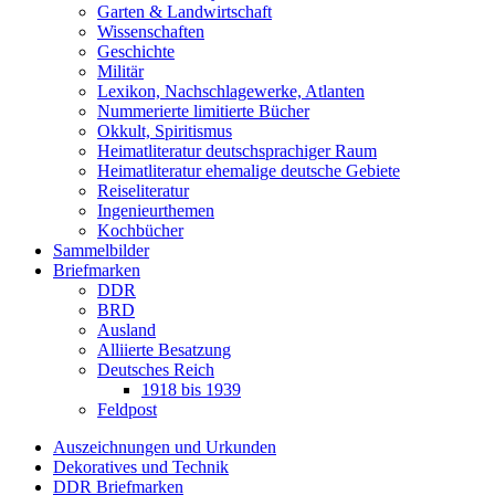
Garten & Landwirtschaft
Wissenschaften
Geschichte
Militär
Lexikon, Nachschlagewerke, Atlanten
Nummerierte limitierte Bücher
Okkult, Spiritismus
Heimatliteratur deutschsprachiger Raum
Heimatliteratur ehemalige deutsche Gebiete
Reiseliteratur
Ingenieurthemen
Kochbücher
Sammelbilder
Briefmarken
DDR
BRD
Ausland
Alliierte Besatzung
Deutsches Reich
1918 bis 1939
Feldpost
Auszeichnungen und Urkunden
Dekoratives und Technik
DDR Briefmarken