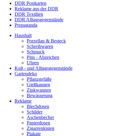
DDR Postkarten
Reklame aus der DDR
DDR Textilien
DDR Alltagsgegenstände
Propaganda
Haushalt
Porzellan & Besteck
Schreibwaren
Schmuck
Pins - Abzeichen
Uhren
Kult - und Alltagsgegenstände
Gartendeko
Pflanzgefäße
Gießkannen
Zinkwannen
Bewässerung
Reklame
Blechdosen
Schilder
Aschenbecher
Papierdosen
Zigarrenkisten
Plakate