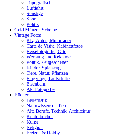
Topografisch
Luftfahrt
Sonstige
Sport
Politik
Geld Münzen Scheine
Vintage Fotos
Kfz, Autos, Motorräder
Carte de Visite, Kabinettfotos
Reisefotografie, Orte
Werbung und Reklame
Politik, Zeitgeschehen
Kinder, Spielzeug
Tiere, Natur, Pflanzen
Flugzeuge, Luftschiffe
Eisenbahn
Akt Fotografie
Bücher
Belletristik
Naturwissenschaften
Alte Berufe, Technik. Architektur
Kinderbücher
Kunst
Religion
Freizeit & Hobby