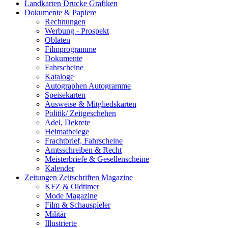
Landkarten Drucke Grafiken
Dokumente & Papiere
Rechnungen
Werbung - Prospekt
Oblaten
Filmprogramme
Dokumente
Fahrscheine
Kataloge
Autographen Autogramme
Speisekarten
Ausweise & Mitgliedskarten
Politik/ Zeitgeschehen
Adel, Dekrete
Heimatbelege
Frachtbrief, Fahrscheine
Amtsschreiben & Recht
Meisterbriefe & Gesellenscheine
Kalender
Zeitungen Zeitschriften Magazine
KFZ & Oldtimer
Mode Magazine
Film & Schauspieler
Militär
Illustrierte