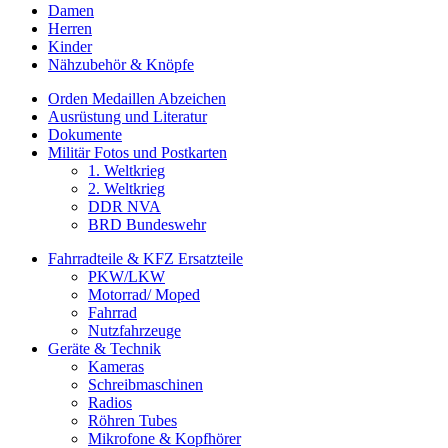
Damen
Herren
Kinder
Nähzubehör & Knöpfe
Orden Medaillen Abzeichen
Ausrüstung und Literatur
Dokumente
Militär Fotos und Postkarten
1. Weltkrieg
2. Weltkrieg
DDR NVA
BRD Bundeswehr
Fahrradteile & KFZ Ersatzteile
PKW/LKW
Motorrad/ Moped
Fahrrad
Nutzfahrzeuge
Geräte & Technik
Kameras
Schreibmaschinen
Radios
Röhren Tubes
Mikrofone & Kopfhörer