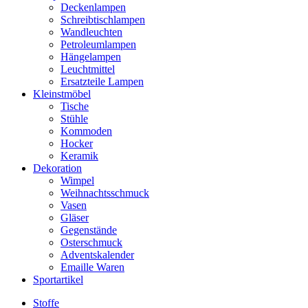
Deckenlampen
Schreibtischlampen
Wandleuchten
Petroleumlampen
Hängelampen
Leuchtmittel
Ersatzteile Lampen
Kleinstmöbel
Tische
Stühle
Kommoden
Hocker
Keramik
Dekoration
Wimpel
Weihnachtsschmuck
Vasen
Gläser
Gegenstände
Osterschmuck
Adventskalender
Emaille Waren
Sportartikel
Stoffe