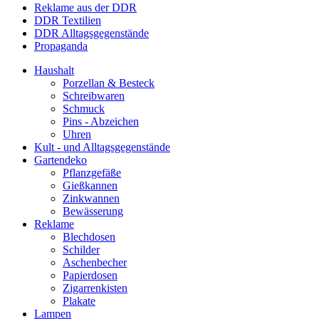
Reklame aus der DDR
DDR Textilien
DDR Alltagsgegenstände
Propaganda
Haushalt
Porzellan & Besteck
Schreibwaren
Schmuck
Pins - Abzeichen
Uhren
Kult - und Alltagsgegenstände
Gartendeko
Pflanzgefäße
Gießkannen
Zinkwannen
Bewässerung
Reklame
Blechdosen
Schilder
Aschenbecher
Papierdosen
Zigarrenkisten
Plakate
Lampen