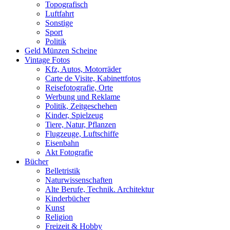
Topografisch
Luftfahrt
Sonstige
Sport
Politik
Geld Münzen Scheine
Vintage Fotos
Kfz, Autos, Motorräder
Carte de Visite, Kabinettfotos
Reisefotografie, Orte
Werbung und Reklame
Politik, Zeitgeschehen
Kinder, Spielzeug
Tiere, Natur, Pflanzen
Flugzeuge, Luftschiffe
Eisenbahn
Akt Fotografie
Bücher
Belletristik
Naturwissenschaften
Alte Berufe, Technik. Architektur
Kinderbücher
Kunst
Religion
Freizeit & Hobby