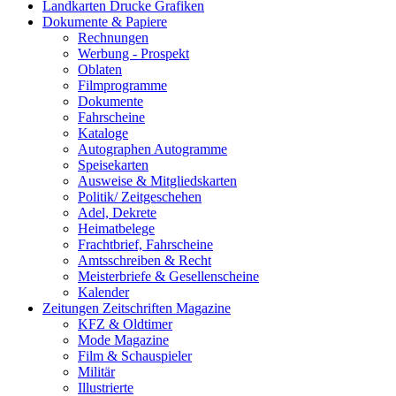
Landkarten Drucke Grafiken
Dokumente & Papiere
Rechnungen
Werbung - Prospekt
Oblaten
Filmprogramme
Dokumente
Fahrscheine
Kataloge
Autographen Autogramme
Speisekarten
Ausweise & Mitgliedskarten
Politik/ Zeitgeschehen
Adel, Dekrete
Heimatbelege
Frachtbrief, Fahrscheine
Amtsschreiben & Recht
Meisterbriefe & Gesellenscheine
Kalender
Zeitungen Zeitschriften Magazine
KFZ & Oldtimer
Mode Magazine
Film & Schauspieler
Militär
Illustrierte