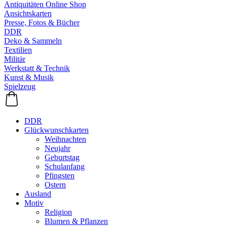
Antiquitäten Online Shop
Ansichtskarten
Presse, Fotos & Bücher
DDR
Deko & Sammeln
Textilien
Militär
Werkstatt & Technik
Kunst & Musik
Spielzeug
DDR
Glückwunschkarten
Weihnachten
Neujahr
Geburtstag
Schulanfang
Pfingsten
Ostern
Ausland
Motiv
Religion
Blumen & Pflanzen