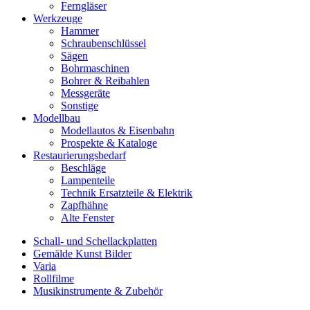
Ferngläser
Werkzeuge
Hammer
Schraubenschlüssel
Sägen
Bohrmaschinen
Bohrer & Reibahlen
Messgeräte
Sonstige
Modellbau
Modellautos & Eisenbahn
Prospekte & Kataloge
Restaurierungsbedarf
Beschläge
Lampenteile
Technik Ersatzteile & Elektrik
Zapfhähne
Alte Fenster
Schall- und Schellackplatten
Gemälde Kunst Bilder
Varia
Rollfilme
Musikinstrumente & Zubehör