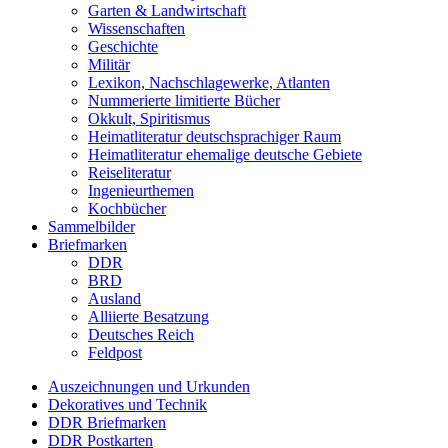
Garten & Landwirtschaft
Wissenschaften
Geschichte
Militär
Lexikon, Nachschlagewerke, Atlanten
Nummerierte limitierte Bücher
Okkult, Spiritismus
Heimatliteratur deutschsprachiger Raum
Heimatliteratur ehemalige deutsche Gebiete
Reiseliteratur
Ingenieurthemen
Kochbücher
Sammelbilder
Briefmarken
DDR
BRD
Ausland
Alliierte Besatzung
Deutsches Reich
Feldpost
Auszeichnungen und Urkunden
Dekoratives und Technik
DDR Briefmarken
DDR Postkarten