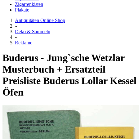
Zigarrenkisten
Plakate
Antiquitäten Online Shop
Deko & Sammeln
Reklame
Buderus - Jung`sche Wetzlar
Musterbuch + Ersatzteil
Preisliste Buderus Lollar Kessel
Öfen