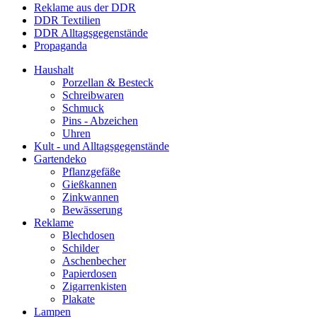
Reklame aus der DDR
DDR Textilien
DDR Alltagsgegenstände
Propaganda
Haushalt
Porzellan & Besteck
Schreibwaren
Schmuck
Pins - Abzeichen
Uhren
Kult - und Alltagsgegenstände
Gartendeko
Pflanzgefäße
Gießkannen
Zinkwannen
Bewässerung
Reklame
Blechdosen
Schilder
Aschenbecher
Papierdosen
Zigarrenkisten
Plakate
Lampen