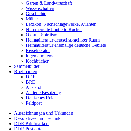
Garten & Landwirtschaft
Wissenschaften
Geschichte
Militär
Lexikon, Nachschlagewerke, Atlanten
Nummerierte limitierte Bücher
Okkult, Spiritismus
Heimatliteratur deutschsprachiger Raum
Heimatliteratur ehemalige deutsche Gebiete
Reiseliteratur
Ingenieurthemen
Kochbücher
Sammelbilder
Briefmarken
DDR
BRD
Ausland
Alliierte Besatzung
Deutsches Reich
Feldpost
Auszeichnungen und Urkunden
Dekoratives und Technik
DDR Briefmarken
DDR Postkarten