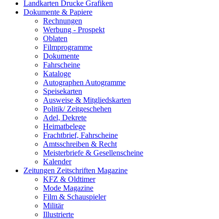
Landkarten Drucke Grafiken
Dokumente & Papiere
Rechnungen
Werbung - Prospekt
Oblaten
Filmprogramme
Dokumente
Fahrscheine
Kataloge
Autographen Autogramme
Speisekarten
Ausweise & Mitgliedskarten
Politik/ Zeitgeschehen
Adel, Dekrete
Heimatbelege
Frachtbrief, Fahrscheine
Amtsschreiben & Recht
Meisterbriefe & Gesellenscheine
Kalender
Zeitungen Zeitschriften Magazine
KFZ & Oldtimer
Mode Magazine
Film & Schauspieler
Militär
Illustrierte