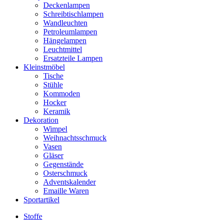
Deckenlampen
Schreibtischlampen
Wandleuchten
Petroleumlampen
Hängelampen
Leuchtmittel
Ersatzteile Lampen
Kleinstmöbel
Tische
Stühle
Kommoden
Hocker
Keramik
Dekoration
Wimpel
Weihnachtsschmuck
Vasen
Gläser
Gegenstände
Osterschmuck
Adventskalender
Emaille Waren
Sportartikel
Stoffe