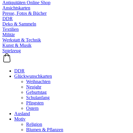
Antiquitäten Online Shop
Ansichtskarten
Presse, Fotos & Bücher
DDR
Deko & Sammeln
Textilien
Militär
Werkstatt & Technik
Kunst & Musik
Spielzeug
DDR
Glückwunschkarten
Weihnachten
Neujahr
Geburtstag
Schulanfang
Pfingsten
Ostern
Ausland
Motiv
Religion
Blumen & Pflanzen