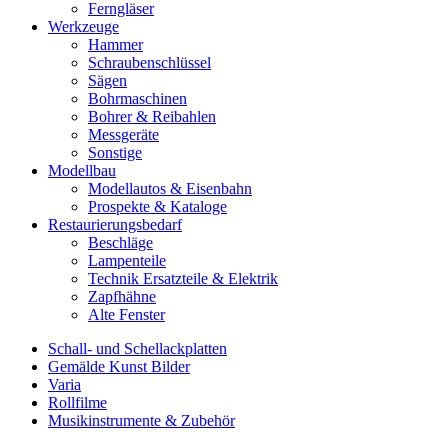
Ferngläser
Werkzeuge
Hammer
Schraubenschlüssel
Sägen
Bohrmaschinen
Bohrer & Reibahlen
Messgeräte
Sonstige
Modellbau
Modellautos & Eisenbahn
Prospekte & Kataloge
Restaurierungsbedarf
Beschläge
Lampenteile
Technik Ersatzteile & Elektrik
Zapfhähne
Alte Fenster
Schall- und Schellackplatten
Gemälde Kunst Bilder
Varia
Rollfilme
Musikinstrumente & Zubehör