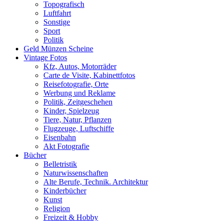
Topografisch
Luftfahrt
Sonstige
Sport
Politik
Geld Münzen Scheine
Vintage Fotos
Kfz, Autos, Motorräder
Carte de Visite, Kabinettfotos
Reisefotografie, Orte
Werbung und Reklame
Politik, Zeitgeschehen
Kinder, Spielzeug
Tiere, Natur, Pflanzen
Flugzeuge, Luftschiffe
Eisenbahn
Akt Fotografie
Bücher
Belletristik
Naturwissenschaften
Alte Berufe, Technik. Architektur
Kinderbücher
Kunst
Religion
Freizeit & Hobby