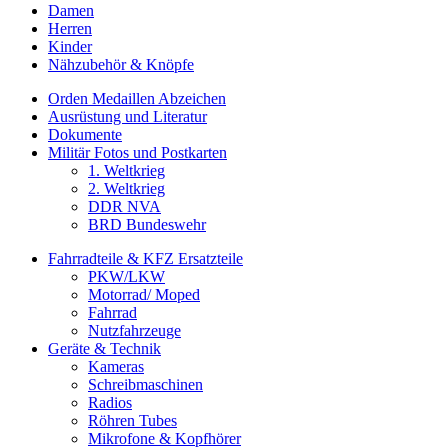
Damen
Herren
Kinder
Nähzubehör & Knöpfe
Orden Medaillen Abzeichen
Ausrüstung und Literatur
Dokumente
Militär Fotos und Postkarten
1. Weltkrieg
2. Weltkrieg
DDR NVA
BRD Bundeswehr
Fahrradteile & KFZ Ersatzteile
PKW/LKW
Motorrad/ Moped
Fahrrad
Nutzfahrzeuge
Geräte & Technik
Kameras
Schreibmaschinen
Radios
Röhren Tubes
Mikrofone & Kopfhörer