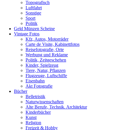
Topografisch
Luftfahrt
Sonstige
Sport
Politik
Geld Münzen Scheine
Vintage Fotos
Kfz, Autos, Motorräder
Carte de Visite, Kabinettfotos
Reisefotografie, Orte
Werbung und Reklame
Politik, Zeitgeschehen
Kinder, Spielzeug
Tiere, Natur, Pflanzen
Flugzeuge, Luftschiffe
Eisenbahn
Akt Fotografie
Bücher
Belletristik
Naturwissenschaften
Alte Berufe, Technik. Architektur
Kinderbücher
Kunst
Religion
Freizeit & Hobby