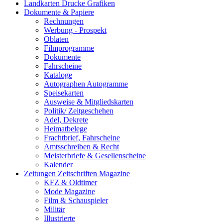
Landkarten Drucke Grafiken
Dokumente & Papiere
Rechnungen
Werbung - Prospekt
Oblaten
Filmprogramme
Dokumente
Fahrscheine
Kataloge
Autographen Autogramme
Speisekarten
Ausweise & Mitgliedskarten
Politik/ Zeitgeschehen
Adel, Dekrete
Heimatbelege
Frachtbrief, Fahrscheine
Amtsschreiben & Recht
Meisterbriefe & Gesellenscheine
Kalender
Zeitungen Zeitschriften Magazine
KFZ & Oldtimer
Mode Magazine
Film & Schauspieler
Militär
Illustrierte