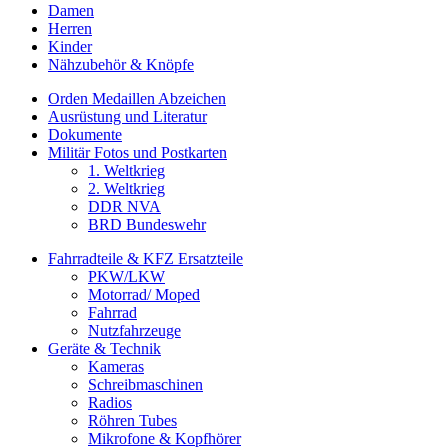
Damen
Herren
Kinder
Nähzubehör & Knöpfe
Orden Medaillen Abzeichen
Ausrüstung und Literatur
Dokumente
Militär Fotos und Postkarten
1. Weltkrieg
2. Weltkrieg
DDR NVA
BRD Bundeswehr
Fahrradteile & KFZ Ersatzteile
PKW/LKW
Motorrad/ Moped
Fahrrad
Nutzfahrzeuge
Geräte & Technik
Kameras
Schreibmaschinen
Radios
Röhren Tubes
Mikrofone & Kopfhörer