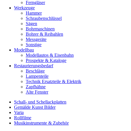
Ferngläser
Werkzeuge
Hammer
Schraubenschlüssel
Sägen
Bohrmaschinen
Bohrer & Reibahlen
Messgeräte
Sonstige
Modellbau
Modellautos & Eisenbahn
Prospekte & Kataloge
Restaurierungsbedarf
Beschläge
Lampenteile
Technik Ersatzteile & Elektrik
Zapfhähne
Alte Fenster
Schall- und Schellackplatten
Gemälde Kunst Bilder
Varia
Rollfilme
Musikinstrumente & Zubehör