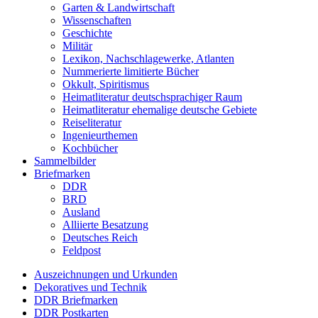
Garten & Landwirtschaft
Wissenschaften
Geschichte
Militär
Lexikon, Nachschlagewerke, Atlanten
Nummerierte limitierte Bücher
Okkult, Spiritismus
Heimatliteratur deutschsprachiger Raum
Heimatliteratur ehemalige deutsche Gebiete
Reiseliteratur
Ingenieurthemen
Kochbücher
Sammelbilder
Briefmarken
DDR
BRD
Ausland
Alliierte Besatzung
Deutsches Reich
Feldpost
Auszeichnungen und Urkunden
Dekoratives und Technik
DDR Briefmarken
DDR Postkarten