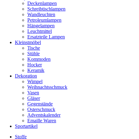
Deckenlampen
Schreibtischlampen
Wandleuchten
Petroleumlampen
Hängelampen
Leuchtmittel
Ersatzteile Lampen
Kleinstmöbel
Tische
Stühle
Kommoden
Hocker
Keramik
Dekoration
Wimpel
Weihnachtsschmuck
Vasen
Gläser
Gegenstände
Osterschmuck
Adventskalender
Emaille Waren
Sportartikel
Stoffe