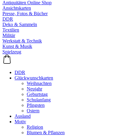
Antiquitäten Online Shop
Ansichtskarten
Presse, Fotos & Bücher
DDR
Deko & Sammeln
Textilien
Militär
Werkstatt & Technik
Kunst & Musik
Spielzeug
DDR
Glückwunschkarten
Weihnachten
Neujahr
Geburtstag
Schulanfang
Pfingsten
Ostern
Ausland
Motiv
Religion
Blumen & Pflanzen