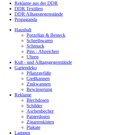
Reklame aus der DDR
DDR Textilien
DDR Alltagsgegenstände
Propaganda
Haushalt
Porzellan & Besteck
Schreibwaren
Schmuck
Pins - Abzeichen
Uhren
Kult - und Alltagsgegenstände
Gartendeko
Pflanzgefäße
Gießkannen
Zinkwannen
Bewässerung
Reklame
Blechdosen
Schilder
Aschenbecher
Papierdosen
Zigarrenkisten
Plakate
Lampen