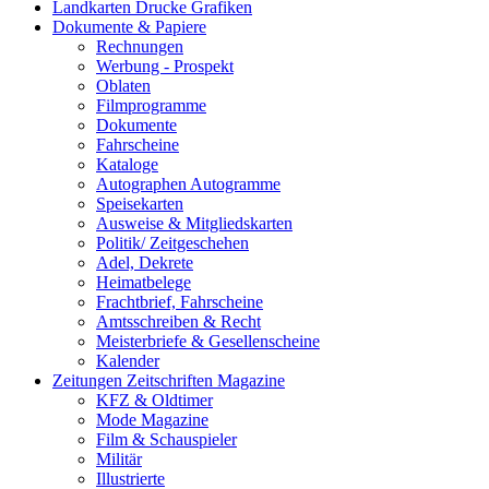
Landkarten Drucke Grafiken
Dokumente & Papiere
Rechnungen
Werbung - Prospekt
Oblaten
Filmprogramme
Dokumente
Fahrscheine
Kataloge
Autographen Autogramme
Speisekarten
Ausweise & Mitgliedskarten
Politik/ Zeitgeschehen
Adel, Dekrete
Heimatbelege
Frachtbrief, Fahrscheine
Amtsschreiben & Recht
Meisterbriefe & Gesellenscheine
Kalender
Zeitungen Zeitschriften Magazine
KFZ & Oldtimer
Mode Magazine
Film & Schauspieler
Militär
Illustrierte