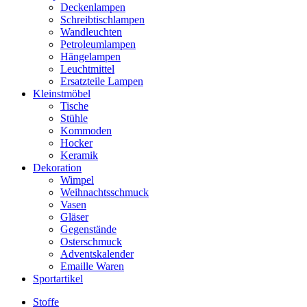
Deckenlampen
Schreibtischlampen
Wandleuchten
Petroleumlampen
Hängelampen
Leuchtmittel
Ersatzteile Lampen
Kleinstmöbel
Tische
Stühle
Kommoden
Hocker
Keramik
Dekoration
Wimpel
Weihnachtsschmuck
Vasen
Gläser
Gegenstände
Osterschmuck
Adventskalender
Emaille Waren
Sportartikel
Stoffe