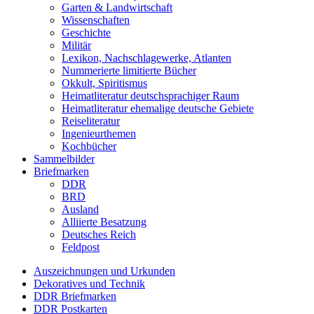
Garten & Landwirtschaft
Wissenschaften
Geschichte
Militär
Lexikon, Nachschlagewerke, Atlanten
Nummerierte limitierte Bücher
Okkult, Spiritismus
Heimatliteratur deutschsprachiger Raum
Heimatliteratur ehemalige deutsche Gebiete
Reiseliteratur
Ingenieurthemen
Kochbücher
Sammelbilder
Briefmarken
DDR
BRD
Ausland
Alliierte Besatzung
Deutsches Reich
Feldpost
Auszeichnungen und Urkunden
Dekoratives und Technik
DDR Briefmarken
DDR Postkarten