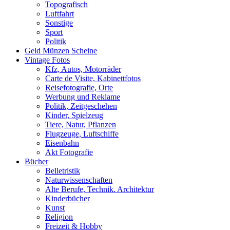
Topografisch
Luftfahrt
Sonstige
Sport
Politik
Geld Münzen Scheine
Vintage Fotos
Kfz, Autos, Motorräder
Carte de Visite, Kabinettfotos
Reisefotografie, Orte
Werbung und Reklame
Politik, Zeitgeschehen
Kinder, Spielzeug
Tiere, Natur, Pflanzen
Flugzeuge, Luftschiffe
Eisenbahn
Akt Fotografie
Bücher
Belletristik
Naturwissenschaften
Alte Berufe, Technik. Architektur
Kinderbücher
Kunst
Religion
Freizeit & Hobby