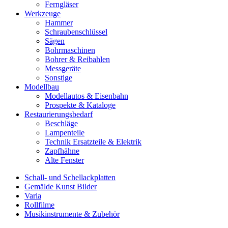
Ferngläser
Werkzeuge
Hammer
Schraubenschlüssel
Sägen
Bohrmaschinen
Bohrer & Reibahlen
Messgeräte
Sonstige
Modellbau
Modellautos & Eisenbahn
Prospekte & Kataloge
Restaurierungsbedarf
Beschläge
Lampenteile
Technik Ersatzteile & Elektrik
Zapfhähne
Alte Fenster
Schall- und Schellackplatten
Gemälde Kunst Bilder
Varia
Rollfilme
Musikinstrumente & Zubehör