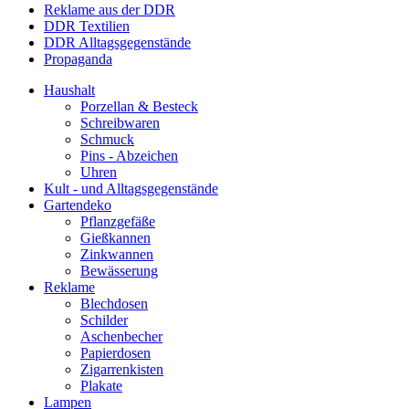
Reklame aus der DDR
DDR Textilien
DDR Alltagsgegenstände
Propaganda
Haushalt
Porzellan & Besteck
Schreibwaren
Schmuck
Pins - Abzeichen
Uhren
Kult - und Alltagsgegenstände
Gartendeko
Pflanzgefäße
Gießkannen
Zinkwannen
Bewässerung
Reklame
Blechdosen
Schilder
Aschenbecher
Papierdosen
Zigarrenkisten
Plakate
Lampen