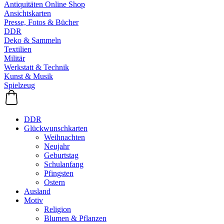
Antiquitäten Online Shop
Ansichtskarten
Presse, Fotos & Bücher
DDR
Deko & Sammeln
Textilien
Militär
Werkstatt & Technik
Kunst & Musik
Spielzeug
DDR
Glückwunschkarten
Weihnachten
Neujahr
Geburtstag
Schulanfang
Pfingsten
Ostern
Ausland
Motiv
Religion
Blumen & Pflanzen