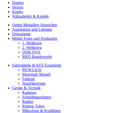
Damen
Herren
Kinder
Nähzubehör & Knöpfe
Orden Medaillen Abzeichen
Ausrüstung und Literatur
Dokumente
Militär Fotos und Postkarten
1. Weltkrieg
2. Weltkrieg
DDR NVA
BRD Bundeswehr
Fahrradteile & KFZ Ersatzteile
PKW/LKW
Motorrad/ Moped
Fahrrad
Nutzfahrzeuge
Geräte & Technik
Kameras
Schreibmaschinen
Radios
Röhren Tubes
Mikrofone & Kopfhörer