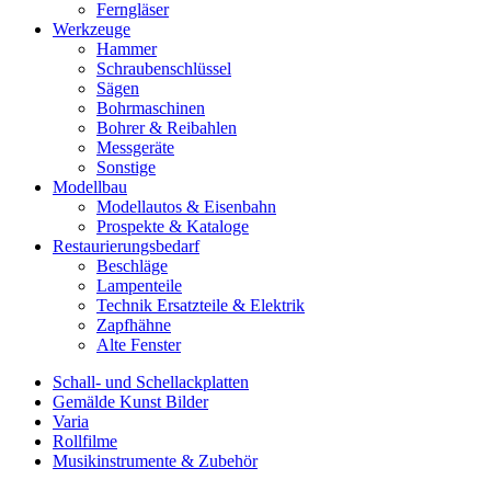
Ferngläser
Werkzeuge
Hammer
Schraubenschlüssel
Sägen
Bohrmaschinen
Bohrer & Reibahlen
Messgeräte
Sonstige
Modellbau
Modellautos & Eisenbahn
Prospekte & Kataloge
Restaurierungsbedarf
Beschläge
Lampenteile
Technik Ersatzteile & Elektrik
Zapfhähne
Alte Fenster
Schall- und Schellackplatten
Gemälde Kunst Bilder
Varia
Rollfilme
Musikinstrumente & Zubehör