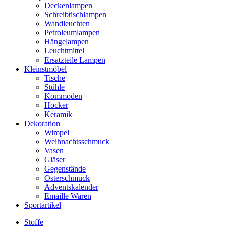
Deckenlampen
Schreibtischlampen
Wandleuchten
Petroleumlampen
Hängelampen
Leuchtmittel
Ersatzteile Lampen
Kleinstmöbel
Tische
Stühle
Kommoden
Hocker
Keramik
Dekoration
Wimpel
Weihnachtsschmuck
Vasen
Gläser
Gegenstände
Osterschmuck
Adventskalender
Emaille Waren
Sportartikel
Stoffe