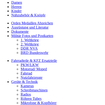
Damen
Herren
Kinder
Nähzubehör & Knöpfe
Orden Medaillen Abzeichen
Ausrüstung und Literatur
Dokumente
Militär Fotos und Postkarten
1. Weltkrieg
2. Weltkrieg
DDR NVA
BRD Bundeswehr
Fahrradteile & KFZ Ersatzteile
PKW/LKW
Motorrad/ Moped
Fahrrad
Nutzfahrzeuge
Geräte & Technik
Kameras
Schreibmaschinen
Radios
Röhren Tubes
Mikrofone & Kopfhörer