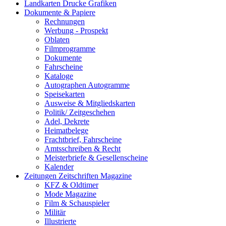
Landkarten Drucke Grafiken
Dokumente & Papiere
Rechnungen
Werbung - Prospekt
Oblaten
Filmprogramme
Dokumente
Fahrscheine
Kataloge
Autographen Autogramme
Speisekarten
Ausweise & Mitgliedskarten
Politik/ Zeitgeschehen
Adel, Dekrete
Heimatbelege
Frachtbrief, Fahrscheine
Amtsschreiben & Recht
Meisterbriefe & Gesellenscheine
Kalender
Zeitungen Zeitschriften Magazine
KFZ & Oldtimer
Mode Magazine
Film & Schauspieler
Militär
Illustrierte