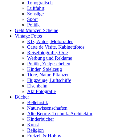
Topografisch
Luftfahrt
Sonstige
Sport
Politik
Geld Münzen Scheine
Vintage Fotos
Kfz, Autos, Motorräder
Carte de Visite, Kabinettfotos
Reisefotografie, Orte
Werbung und Reklame
Politik, Zeitgeschehen
Kinder, Spielzeug
Tiere, Natur, Pflanzen
Flugzeuge, Luftschiffe
Eisenbahn
Akt Fotografie
Bücher
Belletristik
Naturwissenschaften
Alte Berufe, Technik. Architektur
Kinderbücher
Kunst
Religion
Freizeit & Hobby