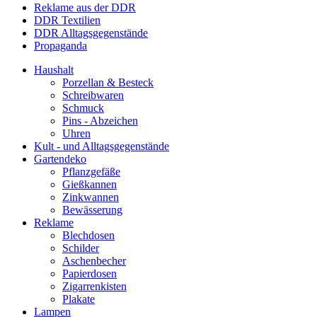
Reklame aus der DDR
DDR Textilien
DDR Alltagsgegenstände
Propaganda
Haushalt
Porzellan & Besteck
Schreibwaren
Schmuck
Pins - Abzeichen
Uhren
Kult - und Alltagsgegenstände
Gartendeko
Pflanzgefäße
Gießkannen
Zinkwannen
Bewässerung
Reklame
Blechdosen
Schilder
Aschenbecher
Papierdosen
Zigarrenkisten
Plakate
Lampen