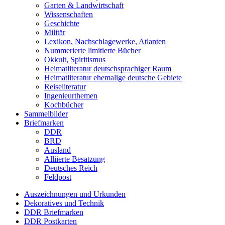
Garten & Landwirtschaft
Wissenschaften
Geschichte
Militär
Lexikon, Nachschlagewerke, Atlanten
Nummerierte limitierte Bücher
Okkult, Spiritismus
Heimatliteratur deutschsprachiger Raum
Heimatliteratur ehemalige deutsche Gebiete
Reiseliteratur
Ingenieurthemen
Kochbücher
Sammelbilder
Briefmarken
DDR
BRD
Ausland
Alliierte Besatzung
Deutsches Reich
Feldpost
Auszeichnungen und Urkunden
Dekoratives und Technik
DDR Briefmarken
DDR Postkarten