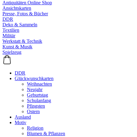
Antiquitäten Online Shop
Ansichtskarten
Presse, Fotos & Bücher
DDR
Deko & Sammeln
Textilien
Militär
Werkstatt & Technik
Kunst & Musik
Spielzeug
DDR
Glückwunschkarten
Weihnachten
Neujahr
Geburtstag
Schulanfang
Pfingsten
Ostern
Ausland
Motiv
Religion
Blumen & Pflanzen