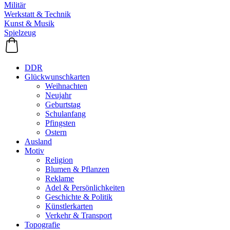
Militär
Werkstatt & Technik
Kunst & Musik
Spielzeug
DDR
Glückwunschkarten
Weihnachten
Neujahr
Geburtstag
Schulanfang
Pfingsten
Ostern
Ausland
Motiv
Religion
Blumen & Pflanzen
Reklame
Adel & Persönlichkeiten
Geschichte & Politik
Künstlerkarten
Verkehr & Transport
Topografie