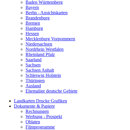
Baden Württemberg
Bayern
Berlin - Ansichtskarten
Brandenburg
Bremen
Hamburg
Hessen
Mecklenburg Vorpommern
Niedersachsen
Nordrhein Westfalen
Rheinland Pfalz
Saarland
Sachsen
Sachsen Anhalt
Schleswig Holstein
Thüringen
Ausland
Ehemalige deutsche Gebiete
Landkarten Drucke Grafiken
Dokumente & Papiere
Rechnungen
Werbung - Prospekt
Oblaten
Filmprogramme