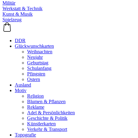
Militär
Werkstatt & Technik
Kunst & Musik
Spielzeug
DDR
Glückwunschkarten
Weihnachten
Neujahr
Geburtstag
Schulanfang
Pfingsten
Ostern
Ausland
Motiv
Religion
Blumen & Pflanzen
Reklame
Adel & Persönlichkeiten
Geschichte & Politik
Künstlerkarten
Verkehr & Transport
Topografie