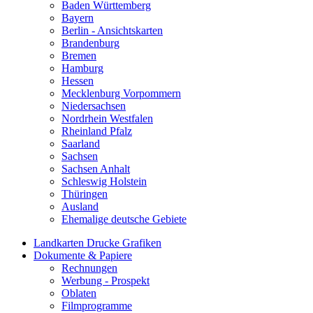
Baden Württemberg
Bayern
Berlin - Ansichtskarten
Brandenburg
Bremen
Hamburg
Hessen
Mecklenburg Vorpommern
Niedersachsen
Nordrhein Westfalen
Rheinland Pfalz
Saarland
Sachsen
Sachsen Anhalt
Schleswig Holstein
Thüringen
Ausland
Ehemalige deutsche Gebiete
Landkarten Drucke Grafiken
Dokumente & Papiere
Rechnungen
Werbung - Prospekt
Oblaten
Filmprogramme