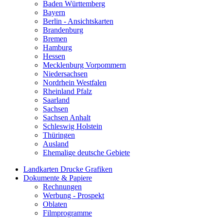
Baden Württemberg
Bayern
Berlin - Ansichtskarten
Brandenburg
Bremen
Hamburg
Hessen
Mecklenburg Vorpommern
Niedersachsen
Nordrhein Westfalen
Rheinland Pfalz
Saarland
Sachsen
Sachsen Anhalt
Schleswig Holstein
Thüringen
Ausland
Ehemalige deutsche Gebiete
Landkarten Drucke Grafiken
Dokumente & Papiere
Rechnungen
Werbung - Prospekt
Oblaten
Filmprogramme