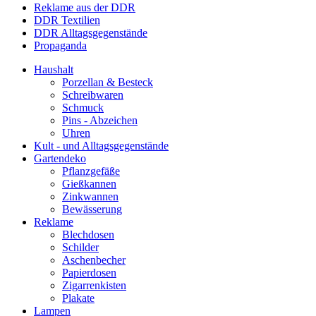
Reklame aus der DDR
DDR Textilien
DDR Alltagsgegenstände
Propaganda
Haushalt
Porzellan & Besteck
Schreibwaren
Schmuck
Pins - Abzeichen
Uhren
Kult - und Alltagsgegenstände
Gartendeko
Pflanzgefäße
Gießkannen
Zinkwannen
Bewässerung
Reklame
Blechdosen
Schilder
Aschenbecher
Papierdosen
Zigarrenkisten
Plakate
Lampen