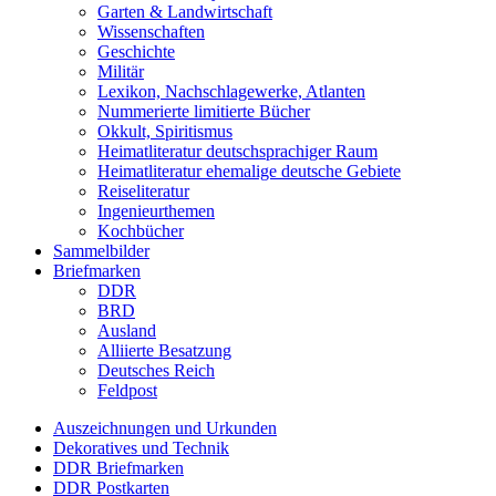
Garten & Landwirtschaft
Wissenschaften
Geschichte
Militär
Lexikon, Nachschlagewerke, Atlanten
Nummerierte limitierte Bücher
Okkult, Spiritismus
Heimatliteratur deutschsprachiger Raum
Heimatliteratur ehemalige deutsche Gebiete
Reiseliteratur
Ingenieurthemen
Kochbücher
Sammelbilder
Briefmarken
DDR
BRD
Ausland
Alliierte Besatzung
Deutsches Reich
Feldpost
Auszeichnungen und Urkunden
Dekoratives und Technik
DDR Briefmarken
DDR Postkarten