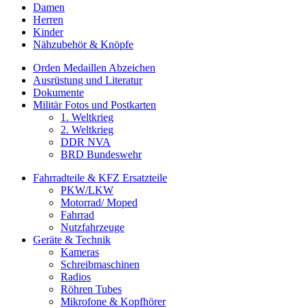
Damen
Herren
Kinder
Nähzubehör & Knöpfe
Orden Medaillen Abzeichen
Ausrüstung und Literatur
Dokumente
Militär Fotos und Postkarten
1. Weltkrieg
2. Weltkrieg
DDR NVA
BRD Bundeswehr
Fahrradteile & KFZ Ersatzteile
PKW/LKW
Motorrad/ Moped
Fahrrad
Nutzfahrzeuge
Geräte & Technik
Kameras
Schreibmaschinen
Radios
Röhren Tubes
Mikrofone & Kopfhörer