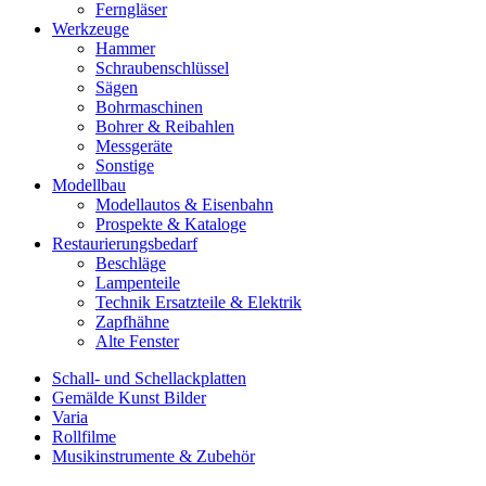
Ferngläser
Werkzeuge
Hammer
Schraubenschlüssel
Sägen
Bohrmaschinen
Bohrer & Reibahlen
Messgeräte
Sonstige
Modellbau
Modellautos & Eisenbahn
Prospekte & Kataloge
Restaurierungsbedarf
Beschläge
Lampenteile
Technik Ersatzteile & Elektrik
Zapfhähne
Alte Fenster
Schall- und Schellackplatten
Gemälde Kunst Bilder
Varia
Rollfilme
Musikinstrumente & Zubehör