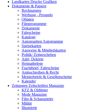
Landkarten Drucke Grafiken
Dokumente & Papiere
Rechnungen
Werbung - Prospekt
Oblaten
Filmprogramme
Dokumente
Fahrscheine
Kataloge
Autographen Autogramme
Speisekarten
Ausweise & Mitgliedskarten
Politik/ Zeitgeschehen
Adel, Dekrete
Heimatbelege
Frachtbrief, Fahrscheine
Amtsschreiben & Recht
Meisterbriefe & Gesellenscheine
Kalender
Zeitungen Zeitschriften Magazine
KFZ & Oldtimer
Mode Magazine
Film & Schauspieler
Militär
Illustrierte