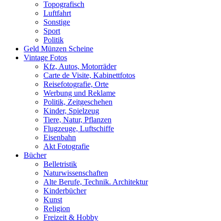
Topografisch
Luftfahrt
Sonstige
Sport
Politik
Geld Münzen Scheine
Vintage Fotos
Kfz, Autos, Motorräder
Carte de Visite, Kabinettfotos
Reisefotografie, Orte
Werbung und Reklame
Politik, Zeitgeschehen
Kinder, Spielzeug
Tiere, Natur, Pflanzen
Flugzeuge, Luftschiffe
Eisenbahn
Akt Fotografie
Bücher
Belletristik
Naturwissenschaften
Alte Berufe, Technik. Architektur
Kinderbücher
Kunst
Religion
Freizeit & Hobby