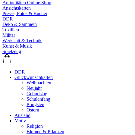
Antiquitäten Online Shop
Ansichtskarten
Presse, Fotos & Bücher
DDR
Deko & Sammeln
Textilien
Militär
Werkstatt & Technik
Kunst & Musik
Spielzeug
DDR
Glückwunschkarten
Weihnachten
Neujahr
Geburtstag
Schulanfang
Pfingsten
Ostern
Ausland
Motiv
Religion
Blumen & Pflanzen