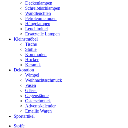
Deckenlampen
Schreibtischlampen
Wandleuchten
Petroleumlampen
Hängelampen
Leuchtmittel
Ersatzteile Lampen
Kleinstmöbel
Tische
Stühle
Kommoden
Hocker
Keramik
Dekoration
Wimpel
Weihnachtsschmuck
Vasen
Gläser
Gegenstände
Osterschmuck
Adventskalender
Emaille Waren
Sportartikel
Stoffe