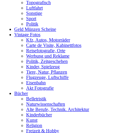
Topografisch
Luftfahrt
Sonstige
Sport
Politik
Geld Münzen Scheine
Vintage Fotos
Kfz, Autos, Motorräder
Carte de Visite, Kabinettfotos
Reisefotografie, Orte
Werbung und Reklame
Politik, Zeitgeschehen
Kinder, Spielzeug
Tiere, Natur, Pflanzen
Flugzeuge, Luftschiffe
Eisenbahn
Akt Fotografie
Bücher
Belletristik
Naturwissenschaften
Alte Berufe, Technik. Architektur
Kinderbücher
Kunst
Religion
Freizeit & Hobby