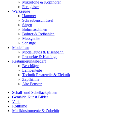
Mikrofone & Kopfhörer
Ferngläser
Werkzeuge
Hammer
Schraubenschlüssel
Sägen
Bohrmaschinen
Bohrer & Reibahlen
Messgeräte
Sonstige
Modellbau
Modellautos & Eisenbahn
Prospekte & Kataloge
Restaurierungsbedarf
Beschläge
Lampenteile
Technik Ersatzteile & Elektrik
Zapfhähne
Alte Fenster
Schall- und Schellackplatten
Gemälde Kunst Bilder
Varia
Rollfilme
Musikinstrumente & Zubehör