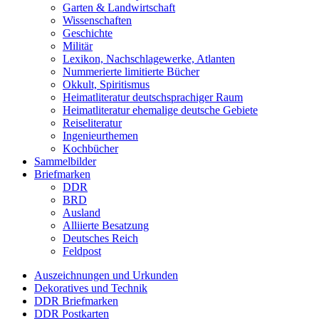
Garten & Landwirtschaft
Wissenschaften
Geschichte
Militär
Lexikon, Nachschlagewerke, Atlanten
Nummerierte limitierte Bücher
Okkult, Spiritismus
Heimatliteratur deutschsprachiger Raum
Heimatliteratur ehemalige deutsche Gebiete
Reiseliteratur
Ingenieurthemen
Kochbücher
Sammelbilder
Briefmarken
DDR
BRD
Ausland
Alliierte Besatzung
Deutsches Reich
Feldpost
Auszeichnungen und Urkunden
Dekoratives und Technik
DDR Briefmarken
DDR Postkarten