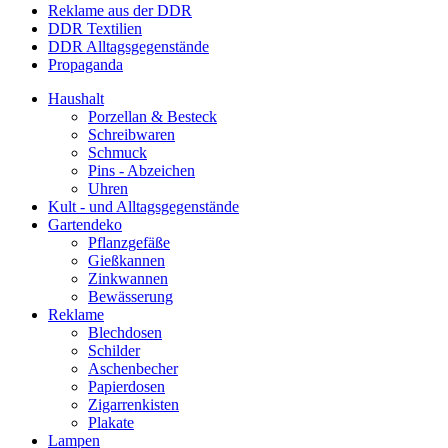
Reklame aus der DDR
DDR Textilien
DDR Alltagsgegenstände
Propaganda
Haushalt
Porzellan & Besteck
Schreibwaren
Schmuck
Pins - Abzeichen
Uhren
Kult - und Alltagsgegenstände
Gartendeko
Pflanzgefäße
Gießkannen
Zinkwannen
Bewässerung
Reklame
Blechdosen
Schilder
Aschenbecher
Papierdosen
Zigarrenkisten
Plakate
Lampen