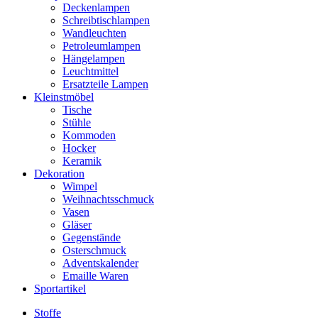
Deckenlampen
Schreibtischlampen
Wandleuchten
Petroleumlampen
Hängelampen
Leuchtmittel
Ersatzteile Lampen
Kleinstmöbel
Tische
Stühle
Kommoden
Hocker
Keramik
Dekoration
Wimpel
Weihnachtsschmuck
Vasen
Gläser
Gegenstände
Osterschmuck
Adventskalender
Emaille Waren
Sportartikel
Stoffe