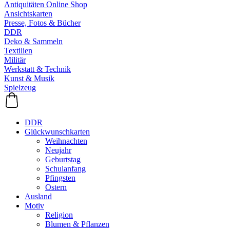
Antiquitäten Online Shop
Ansichtskarten
Presse, Fotos & Bücher
DDR
Deko & Sammeln
Textilien
Militär
Werkstatt & Technik
Kunst & Musik
Spielzeug
DDR
Glückwunschkarten
Weihnachten
Neujahr
Geburtstag
Schulanfang
Pfingsten
Ostern
Ausland
Motiv
Religion
Blumen & Pflanzen