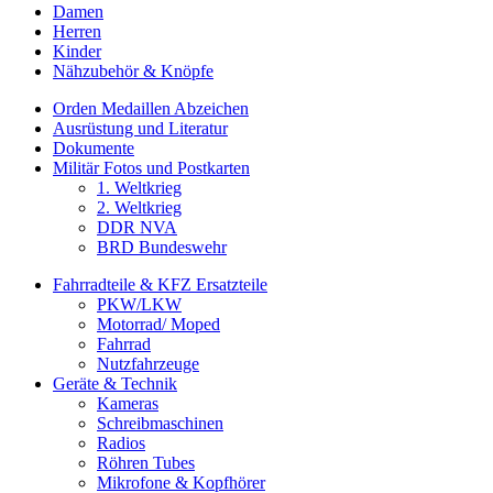
Damen
Herren
Kinder
Nähzubehör & Knöpfe
Orden Medaillen Abzeichen
Ausrüstung und Literatur
Dokumente
Militär Fotos und Postkarten
1. Weltkrieg
2. Weltkrieg
DDR NVA
BRD Bundeswehr
Fahrradteile & KFZ Ersatzteile
PKW/LKW
Motorrad/ Moped
Fahrrad
Nutzfahrzeuge
Geräte & Technik
Kameras
Schreibmaschinen
Radios
Röhren Tubes
Mikrofone & Kopfhörer