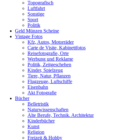
Topografisch
Luftfahrt
Sonstige
Sport
Politik
Geld Münzen Scheine
Vintage Fotos
Kfz, Autos, Motorräder
Carte de Visite, Kabinettfotos
Reisefotografie, Orte
Werbung und Reklame
Politik, Zeitgeschehen
Kinder, Spielzeug
Tiere, Natur, Pflanzen
Flugzeuge, Luftschiffe
Eisenbahn
Akt Fotografie
Bücher
Belletristik
Naturwissenschaften
Alte Berufe, Technik. Architektur
Kinderbücher
Kunst
Religion
Freizeit & Hobby