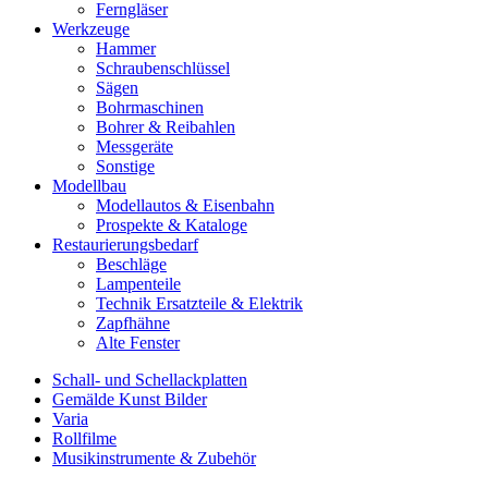
Ferngläser
Werkzeuge
Hammer
Schraubenschlüssel
Sägen
Bohrmaschinen
Bohrer & Reibahlen
Messgeräte
Sonstige
Modellbau
Modellautos & Eisenbahn
Prospekte & Kataloge
Restaurierungsbedarf
Beschläge
Lampenteile
Technik Ersatzteile & Elektrik
Zapfhähne
Alte Fenster
Schall- und Schellackplatten
Gemälde Kunst Bilder
Varia
Rollfilme
Musikinstrumente & Zubehör