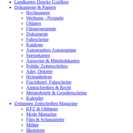
Landkarten Drucke Grafiken
Dokumente & Papiere
Rechnungen
Werbung - Prospekt
Oblaten
Filmprogramme
Dokumente
Fahrscheine
Kataloge
Autographen Autogramme
Speisekarten
Ausweise & Mitgliedskarten
Politik/ Zeitgeschehen
Adel, Dekrete
Heimatbelege
Frachtbrief, Fahrscheine
Amtsschreiben & Recht
Meisterbriefe & Gesellenscheine
Kalender
Zeitungen Zeitschriften Magazine
KFZ & Oldtimer
Mode Magazine
Film & Schauspieler
Militär
Illustrierte