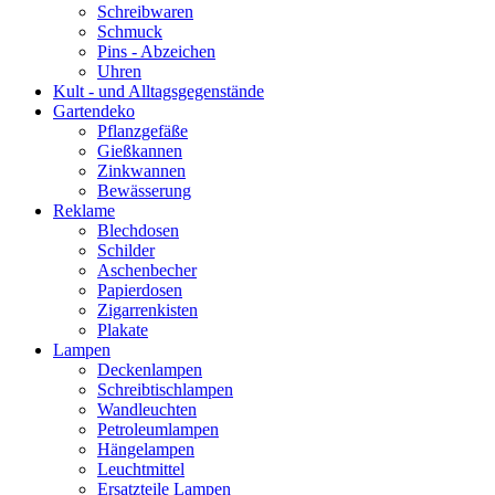
Schreibwaren
Schmuck
Pins - Abzeichen
Uhren
Kult - und Alltagsgegenstände
Gartendeko
Pflanzgefäße
Gießkannen
Zinkwannen
Bewässerung
Reklame
Blechdosen
Schilder
Aschenbecher
Papierdosen
Zigarrenkisten
Plakate
Lampen
Deckenlampen
Schreibtischlampen
Wandleuchten
Petroleumlampen
Hängelampen
Leuchtmittel
Ersatzteile Lampen