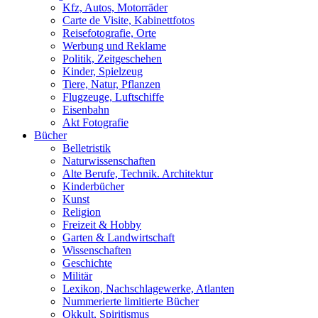
Kfz, Autos, Motorräder
Carte de Visite, Kabinettfotos
Reisefotografie, Orte
Werbung und Reklame
Politik, Zeitgeschehen
Kinder, Spielzeug
Tiere, Natur, Pflanzen
Flugzeuge, Luftschiffe
Eisenbahn
Akt Fotografie
Bücher
Belletristik
Naturwissenschaften
Alte Berufe, Technik. Architektur
Kinderbücher
Kunst
Religion
Freizeit & Hobby
Garten & Landwirtschaft
Wissenschaften
Geschichte
Militär
Lexikon, Nachschlagewerke, Atlanten
Nummerierte limitierte Bücher
Okkult, Spiritismus