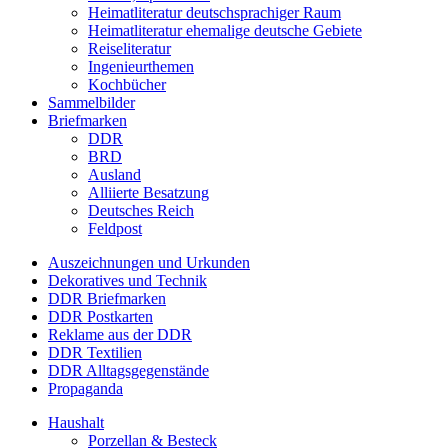
Heimatliteratur deutschsprachiger Raum
Heimatliteratur ehemalige deutsche Gebiete
Reiseliteratur
Ingenieurthemen
Kochbücher
Sammelbilder
Briefmarken
DDR
BRD
Ausland
Alliierte Besatzung
Deutsches Reich
Feldpost
Auszeichnungen und Urkunden
Dekoratives und Technik
DDR Briefmarken
DDR Postkarten
Reklame aus der DDR
DDR Textilien
DDR Alltagsgegenstände
Propaganda
Haushalt
Porzellan & Besteck