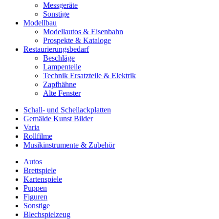
Messgeräte
Sonstige
Modellbau
Modellautos & Eisenbahn
Prospekte & Kataloge
Restaurierungsbedarf
Beschläge
Lampenteile
Technik Ersatzteile & Elektrik
Zapfhähne
Alte Fenster
Schall- und Schellackplatten
Gemälde Kunst Bilder
Varia
Rollfilme
Musikinstrumente & Zubehör
Autos
Brettspiele
Kartenspiele
Puppen
Figuren
Sonstige
Blechspielzeug