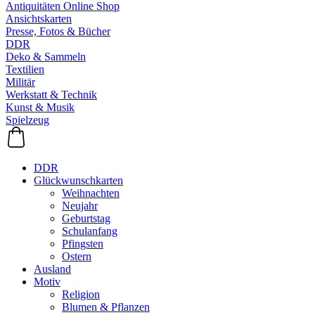
Antiquitäten Online Shop
Ansichtskarten
Presse, Fotos & Bücher
DDR
Deko & Sammeln
Textilien
Militär
Werkstatt & Technik
Kunst & Musik
Spielzeug
DDR
Glückwunschkarten
Weihnachten
Neujahr
Geburtstag
Schulanfang
Pfingsten
Ostern
Ausland
Motiv
Religion
Blumen & Pflanzen