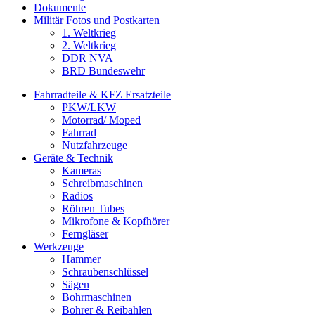
Dokumente
Militär Fotos und Postkarten
1. Weltkrieg
2. Weltkrieg
DDR NVA
BRD Bundeswehr
Fahrradteile & KFZ Ersatzteile
PKW/LKW
Motorrad/ Moped
Fahrrad
Nutzfahrzeuge
Geräte & Technik
Kameras
Schreibmaschinen
Radios
Röhren Tubes
Mikrofone & Kopfhörer
Ferngläser
Werkzeuge
Hammer
Schraubenschlüssel
Sägen
Bohrmaschinen
Bohrer & Reibahlen