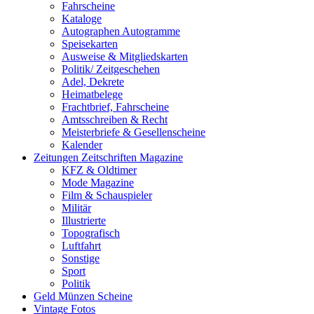
Fahrscheine
Kataloge
Autographen Autogramme
Speisekarten
Ausweise & Mitgliedskarten
Politik/ Zeitgeschehen
Adel, Dekrete
Heimatbelege
Frachtbrief, Fahrscheine
Amtsschreiben & Recht
Meisterbriefe & Gesellenscheine
Kalender
Zeitungen Zeitschriften Magazine
KFZ & Oldtimer
Mode Magazine
Film & Schauspieler
Militär
Illustrierte
Topografisch
Luftfahrt
Sonstige
Sport
Politik
Geld Münzen Scheine
Vintage Fotos