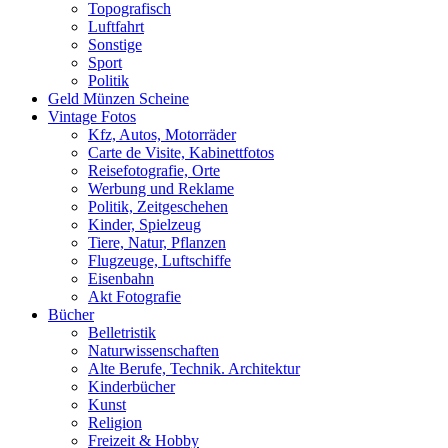
Topografisch
Luftfahrt
Sonstige
Sport
Politik
Geld Münzen Scheine
Vintage Fotos
Kfz, Autos, Motorräder
Carte de Visite, Kabinettfotos
Reisefotografie, Orte
Werbung und Reklame
Politik, Zeitgeschehen
Kinder, Spielzeug
Tiere, Natur, Pflanzen
Flugzeuge, Luftschiffe
Eisenbahn
Akt Fotografie
Bücher
Belletristik
Naturwissenschaften
Alte Berufe, Technik. Architektur
Kinderbücher
Kunst
Religion
Freizeit & Hobby