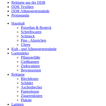
Reklame aus der DDR
DDR Textilien
DDR Alltagsgegenstände
Propaganda
Haushalt
Porzellan & Besteck
Schreibwaren
Schmuck
Pins - Abzeichen
Uhren
Kult - und Alltagsgegenstände
Gartendeko
Pflanzgefäße
Gießkannen
Zinkwannen
Bewässerung
Reklame
Blechdosen
Schilder
Aschenbecher
Papierdosen
Zigarrenkisten
Plakate
Lampen