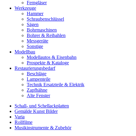
Ferngläser
Werkzeuge
Hammer
Schraubenschlüssel
Sägen
Bohrmaschinen
Bohrer & Reibahlen
Messgeräte
Sonstige
Modellbau
Modellautos & Eisenbahn
Prospekte & Kataloge
Restaurierungsbedarf
Beschläge
Lampenteile
Technik Ersatzteile & Elektrik
Zapfhähne
Alte Fenster
Schall- und Schellackplatten
Gemälde Kunst Bilder
Varia
Rollfilme
Musikinstrumente & Zubehör