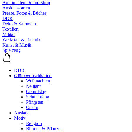
Antiquitäten Online Shop
Ansichtskarten
Presse, Fotos & Bücher
DDR
Deko & Sammeln
Textilien
Militär
Werkstatt & Technik
Kunst & Musik
Spielzeug
DDR
Glückwunschkarten
Weihnachten
Neujahr
Geburtstag
Schulanfang
Pfingsten
Ostern
Ausland
Motiv
Religion
Blumen & Pflanzen