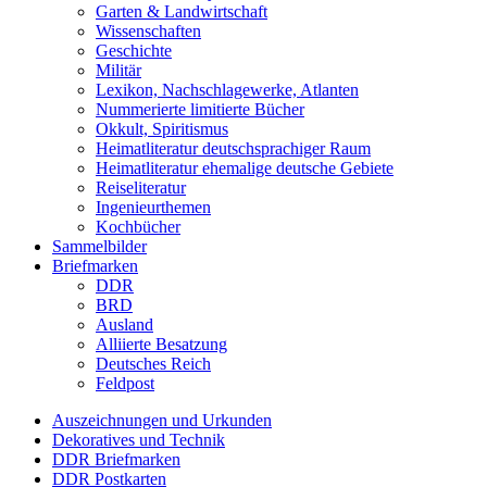
Garten & Landwirtschaft
Wissenschaften
Geschichte
Militär
Lexikon, Nachschlagewerke, Atlanten
Nummerierte limitierte Bücher
Okkult, Spiritismus
Heimatliteratur deutschsprachiger Raum
Heimatliteratur ehemalige deutsche Gebiete
Reiseliteratur
Ingenieurthemen
Kochbücher
Sammelbilder
Briefmarken
DDR
BRD
Ausland
Alliierte Besatzung
Deutsches Reich
Feldpost
Auszeichnungen und Urkunden
Dekoratives und Technik
DDR Briefmarken
DDR Postkarten