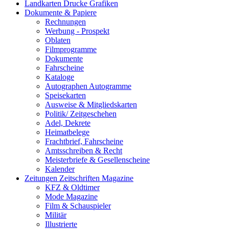
Landkarten Drucke Grafiken
Dokumente & Papiere
Rechnungen
Werbung - Prospekt
Oblaten
Filmprogramme
Dokumente
Fahrscheine
Kataloge
Autographen Autogramme
Speisekarten
Ausweise & Mitgliedskarten
Politik/ Zeitgeschehen
Adel, Dekrete
Heimatbelege
Frachtbrief, Fahrscheine
Amtsschreiben & Recht
Meisterbriefe & Gesellenscheine
Kalender
Zeitungen Zeitschriften Magazine
KFZ & Oldtimer
Mode Magazine
Film & Schauspieler
Militär
Illustrierte