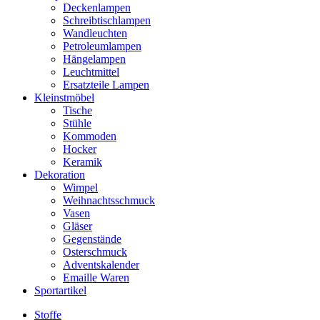
Deckenlampen
Schreibtischlampen
Wandleuchten
Petroleumlampen
Hängelampen
Leuchtmittel
Ersatzteile Lampen
Kleinstmöbel
Tische
Stühle
Kommoden
Hocker
Keramik
Dekoration
Wimpel
Weihnachtsschmuck
Vasen
Gläser
Gegenstände
Osterschmuck
Adventskalender
Emaille Waren
Sportartikel
Stoffe