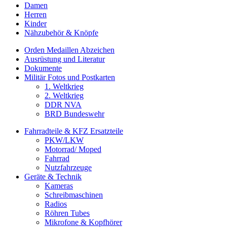
Damen
Herren
Kinder
Nähzubehör & Knöpfe
Orden Medaillen Abzeichen
Ausrüstung und Literatur
Dokumente
Militär Fotos und Postkarten
1. Weltkrieg
2. Weltkrieg
DDR NVA
BRD Bundeswehr
Fahrradteile & KFZ Ersatzteile
PKW/LKW
Motorrad/ Moped
Fahrrad
Nutzfahrzeuge
Geräte & Technik
Kameras
Schreibmaschinen
Radios
Röhren Tubes
Mikrofone & Kopfhörer