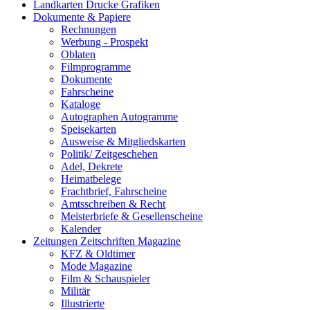
Landkarten Drucke Grafiken
Dokumente & Papiere
Rechnungen
Werbung - Prospekt
Oblaten
Filmprogramme
Dokumente
Fahrscheine
Kataloge
Autographen Autogramme
Speisekarten
Ausweise & Mitgliedskarten
Politik/ Zeitgeschehen
Adel, Dekrete
Heimatbelege
Frachtbrief, Fahrscheine
Amtsschreiben & Recht
Meisterbriefe & Gesellenscheine
Kalender
Zeitungen Zeitschriften Magazine
KFZ & Oldtimer
Mode Magazine
Film & Schauspieler
Militär
Illustrierte