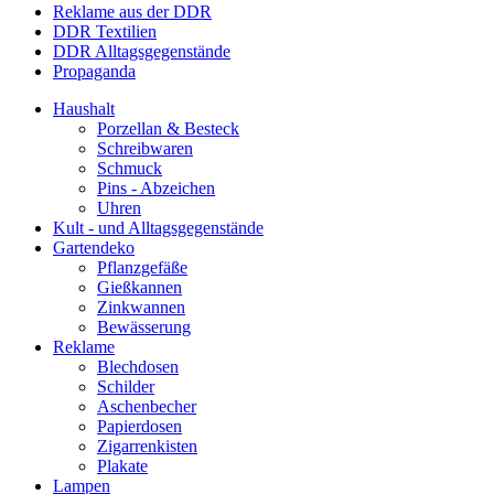
Reklame aus der DDR
DDR Textilien
DDR Alltagsgegenstände
Propaganda
Haushalt
Porzellan & Besteck
Schreibwaren
Schmuck
Pins - Abzeichen
Uhren
Kult - und Alltagsgegenstände
Gartendeko
Pflanzgefäße
Gießkannen
Zinkwannen
Bewässerung
Reklame
Blechdosen
Schilder
Aschenbecher
Papierdosen
Zigarrenkisten
Plakate
Lampen