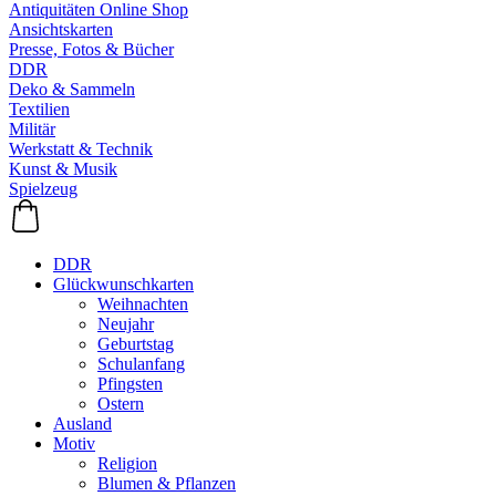
Antiquitäten Online Shop
Ansichtskarten
Presse, Fotos & Bücher
DDR
Deko & Sammeln
Textilien
Militär
Werkstatt & Technik
Kunst & Musik
Spielzeug
DDR
Glückwunschkarten
Weihnachten
Neujahr
Geburtstag
Schulanfang
Pfingsten
Ostern
Ausland
Motiv
Religion
Blumen & Pflanzen