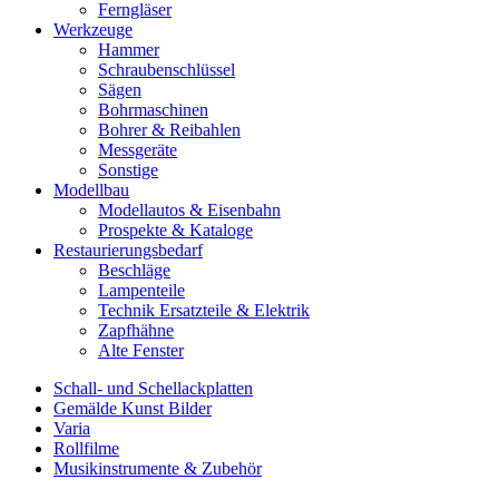
Ferngläser
Werkzeuge
Hammer
Schraubenschlüssel
Sägen
Bohrmaschinen
Bohrer & Reibahlen
Messgeräte
Sonstige
Modellbau
Modellautos & Eisenbahn
Prospekte & Kataloge
Restaurierungsbedarf
Beschläge
Lampenteile
Technik Ersatzteile & Elektrik
Zapfhähne
Alte Fenster
Schall- und Schellackplatten
Gemälde Kunst Bilder
Varia
Rollfilme
Musikinstrumente & Zubehör