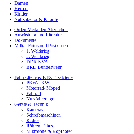
Damen
Herren
Kinder
Nähzubehör & Knöpfe
Orden Medaillen Abzeichen
Ausrüstung und Literatur
Dokumente
Militär Fotos und Postkarten
1. Weltkrieg
2. Weltkrieg
DDR NVA
BRD Bundeswehr
Fahrradteile & KFZ Ersatzteile
PKW/LKW
Motorrad/ Moped
Fahrrad
Nutzfahrzeuge
Geräte & Technik
Kameras
Schreibmaschinen
Radios
Röhren Tubes
Mikrofone & Kopfhörer