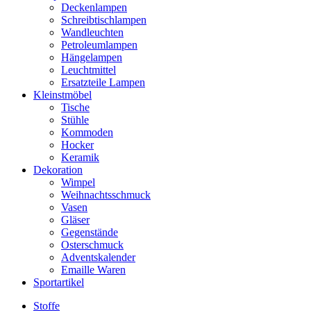
Deckenlampen
Schreibtischlampen
Wandleuchten
Petroleumlampen
Hängelampen
Leuchtmittel
Ersatzteile Lampen
Kleinstmöbel
Tische
Stühle
Kommoden
Hocker
Keramik
Dekoration
Wimpel
Weihnachtsschmuck
Vasen
Gläser
Gegenstände
Osterschmuck
Adventskalender
Emaille Waren
Sportartikel
Stoffe