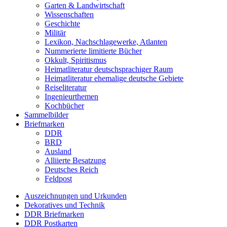
Garten & Landwirtschaft
Wissenschaften
Geschichte
Militär
Lexikon, Nachschlagewerke, Atlanten
Nummerierte limitierte Bücher
Okkult, Spiritismus
Heimatliteratur deutschsprachiger Raum
Heimatliteratur ehemalige deutsche Gebiete
Reiseliteratur
Ingenieurthemen
Kochbücher
Sammelbilder
Briefmarken
DDR
BRD
Ausland
Alliierte Besatzung
Deutsches Reich
Feldpost
Auszeichnungen und Urkunden
Dekoratives und Technik
DDR Briefmarken
DDR Postkarten