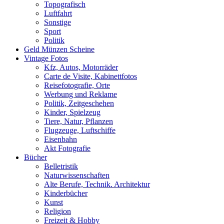
Topografisch
Luftfahrt
Sonstige
Sport
Politik
Geld Münzen Scheine
Vintage Fotos
Kfz, Autos, Motorräder
Carte de Visite, Kabinettfotos
Reisefotografie, Orte
Werbung und Reklame
Politik, Zeitgeschehen
Kinder, Spielzeug
Tiere, Natur, Pflanzen
Flugzeuge, Luftschiffe
Eisenbahn
Akt Fotografie
Bücher
Belletristik
Naturwissenschaften
Alte Berufe, Technik. Architektur
Kinderbücher
Kunst
Religion
Freizeit & Hobby