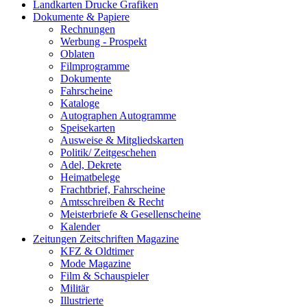
Landkarten Drucke Grafiken
Dokumente & Papiere
Rechnungen
Werbung - Prospekt
Oblaten
Filmprogramme
Dokumente
Fahrscheine
Kataloge
Autographen Autogramme
Speisekarten
Ausweise & Mitgliedskarten
Politik/ Zeitgeschehen
Adel, Dekrete
Heimatbelege
Frachtbrief, Fahrscheine
Amtsschreiben & Recht
Meisterbriefe & Gesellenscheine
Kalender
Zeitungen Zeitschriften Magazine
KFZ & Oldtimer
Mode Magazine
Film & Schauspieler
Militär
Illustrierte