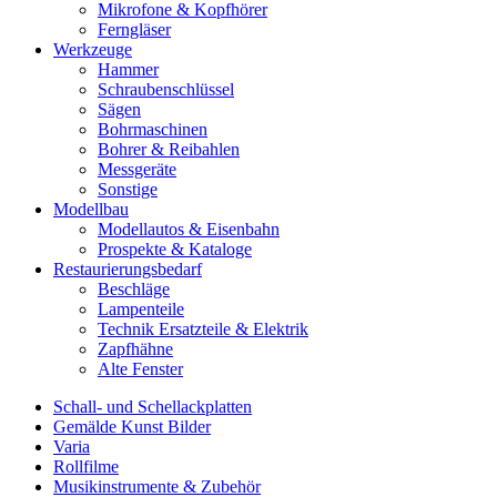
Mikrofone & Kopfhörer
Ferngläser
Werkzeuge
Hammer
Schraubenschlüssel
Sägen
Bohrmaschinen
Bohrer & Reibahlen
Messgeräte
Sonstige
Modellbau
Modellautos & Eisenbahn
Prospekte & Kataloge
Restaurierungsbedarf
Beschläge
Lampenteile
Technik Ersatzteile & Elektrik
Zapfhähne
Alte Fenster
Schall- und Schellackplatten
Gemälde Kunst Bilder
Varia
Rollfilme
Musikinstrumente & Zubehör