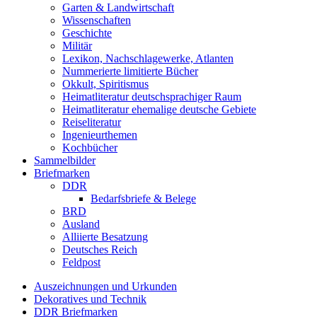
Garten & Landwirtschaft
Wissenschaften
Geschichte
Militär
Lexikon, Nachschlagewerke, Atlanten
Nummerierte limitierte Bücher
Okkult, Spiritismus
Heimatliteratur deutschsprachiger Raum
Heimatliteratur ehemalige deutsche Gebiete
Reiseliteratur
Ingenieurthemen
Kochbücher
Sammelbilder
Briefmarken
DDR
Bedarfsbriefe & Belege
BRD
Ausland
Alliierte Besatzung
Deutsches Reich
Feldpost
Auszeichnungen und Urkunden
Dekoratives und Technik
DDR Briefmarken