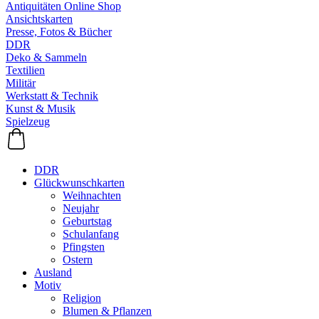
Antiquitäten Online Shop
Ansichtskarten
Presse, Fotos & Bücher
DDR
Deko & Sammeln
Textilien
Militär
Werkstatt & Technik
Kunst & Musik
Spielzeug
DDR
Glückwunschkarten
Weihnachten
Neujahr
Geburtstag
Schulanfang
Pfingsten
Ostern
Ausland
Motiv
Religion
Blumen & Pflanzen