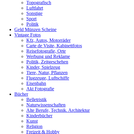
Topografisch
Luftfahrt
Sonstige
Sport
Politik
Geld Münzen Scheine
Vintage Fotos
Kfz, Autos, Motorräder
Carte de Visite, Kabinettfotos
Reisefotografie, Orte
Werbung und Reklame
Politik, Zeitgeschehen
Kinder, Spielzeug
Tiere, Natur, Pflanzen
Flugzeuge, Luftschiffe
Eisenbahn
Akt Fotografie
Bücher
Belletristik
Naturwissenschaften
Alte Berufe, Technik. Architektur
Kinderbücher
Kunst
Religion
Freizeit & Hobby