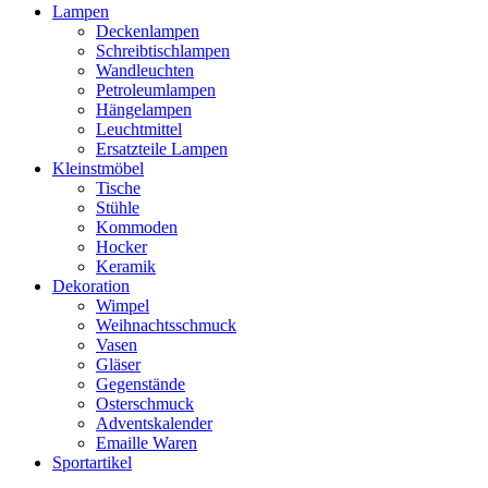
Lampen
Deckenlampen
Schreibtischlampen
Wandleuchten
Petroleumlampen
Hängelampen
Leuchtmittel
Ersatzteile Lampen
Kleinstmöbel
Tische
Stühle
Kommoden
Hocker
Keramik
Dekoration
Wimpel
Weihnachtsschmuck
Vasen
Gläser
Gegenstände
Osterschmuck
Adventskalender
Emaille Waren
Sportartikel