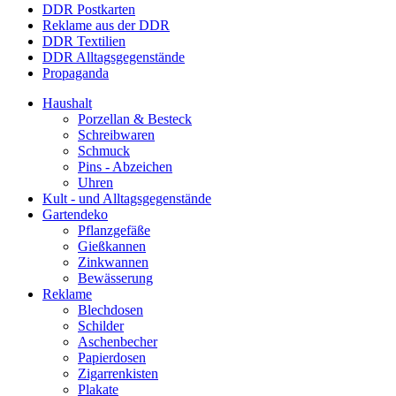
DDR Postkarten
Reklame aus der DDR
DDR Textilien
DDR Alltagsgegenstände
Propaganda
Haushalt
Porzellan & Besteck
Schreibwaren
Schmuck
Pins - Abzeichen
Uhren
Kult - und Alltagsgegenstände
Gartendeko
Pflanzgefäße
Gießkannen
Zinkwannen
Bewässerung
Reklame
Blechdosen
Schilder
Aschenbecher
Papierdosen
Zigarrenkisten
Plakate