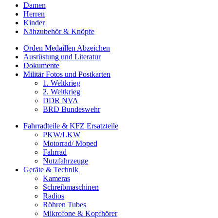
Damen
Herren
Kinder
Nähzubehör & Knöpfe
Orden Medaillen Abzeichen
Ausrüstung und Literatur
Dokumente
Militär Fotos und Postkarten
1. Weltkrieg
2. Weltkrieg
DDR NVA
BRD Bundeswehr
Fahrradteile & KFZ Ersatzteile
PKW/LKW
Motorrad/ Moped
Fahrrad
Nutzfahrzeuge
Geräte & Technik
Kameras
Schreibmaschinen
Radios
Röhren Tubes
Mikrofone & Kopfhörer