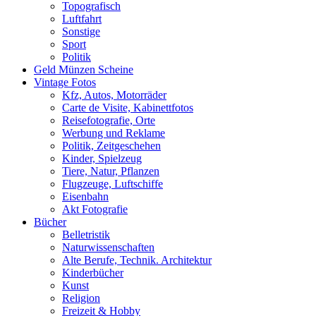
Topografisch
Luftfahrt
Sonstige
Sport
Politik
Geld Münzen Scheine
Vintage Fotos
Kfz, Autos, Motorräder
Carte de Visite, Kabinettfotos
Reisefotografie, Orte
Werbung und Reklame
Politik, Zeitgeschehen
Kinder, Spielzeug
Tiere, Natur, Pflanzen
Flugzeuge, Luftschiffe
Eisenbahn
Akt Fotografie
Bücher
Belletristik
Naturwissenschaften
Alte Berufe, Technik. Architektur
Kinderbücher
Kunst
Religion
Freizeit & Hobby