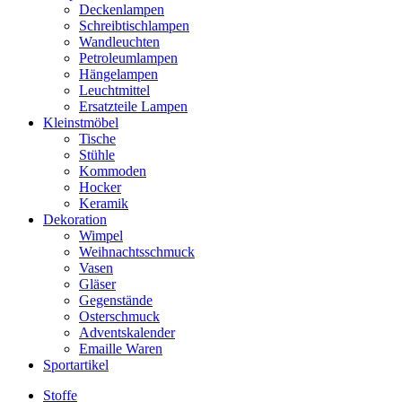
Deckenlampen
Schreibtischlampen
Wandleuchten
Petroleumlampen
Hängelampen
Leuchtmittel
Ersatzteile Lampen
Kleinstmöbel
Tische
Stühle
Kommoden
Hocker
Keramik
Dekoration
Wimpel
Weihnachtsschmuck
Vasen
Gläser
Gegenstände
Osterschmuck
Adventskalender
Emaille Waren
Sportartikel
Stoffe