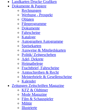
Landkarten Drucke Grafiken
Dokumente & Papiere
Rechnungen
Werbung - Prospekt
Oblaten
Filmprogramme
Dokumente
Fahrscheine
Kataloge
Autographen Autogramme
Speisekarten
Ausweise & Mitgliedskarten
Politik/ Zeitgeschehen
Adel, Dekrete
Heimatbelege
Frachtbrief, Fahrscheine
Amtsschreiben & Recht
Meisterbriefe & Gesellenscheine
Kalender
Zeitungen Zeitschriften Magazine
KFZ & Oldtimer
Mode Magazine
Film & Schauspieler
Militär
Illustrierte