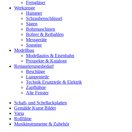
Ferngläser
Werkzeuge
Hammer
Schraubenschlüssel
Sägen
Bohrmaschinen
Bohrer & Reibahlen
Messgeräte
Sonstige
Modellbau
Modellautos & Eisenbahn
Prospekte & Kataloge
Restaurierungsbedarf
Beschläge
Lampenteile
Technik Ersatzteile & Elektrik
Zapfhähne
Alte Fenster
Schall- und Schellackplatten
Gemälde Kunst Bilder
Varia
Rollfilme
Musikinstrumente & Zubehör