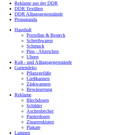
Reklame aus der DDR
DDR Textilien
DDR Alltagsgegenstände
Propaganda
Haushalt
Porzellan & Besteck
Schreibwaren
Schmuck
Pins - Abzeichen
Uhren
Kult - und Alltagsgegenstände
Gartendeko
Pflanzgefäße
Gießkannen
Zinkwannen
Bewässerung
Reklame
Blechdosen
Schilder
Aschenbecher
Papierdosen
Zigarrenkisten
Plakate
Lampen