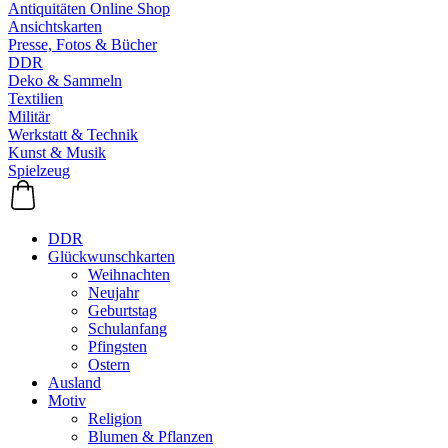
Antiquitäten Online Shop
Ansichtskarten
Presse, Fotos & Bücher
DDR
Deko & Sammeln
Textilien
Militär
Werkstatt & Technik
Kunst & Musik
Spielzeug
DDR
Glückwunschkarten
Weihnachten
Neujahr
Geburtstag
Schulanfang
Pfingsten
Ostern
Ausland
Motiv
Religion
Blumen & Pflanzen