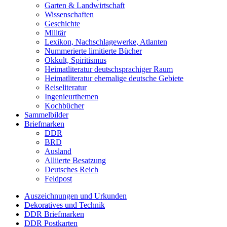
Garten & Landwirtschaft
Wissenschaften
Geschichte
Militär
Lexikon, Nachschlagewerke, Atlanten
Nummerierte limitierte Bücher
Okkult, Spiritismus
Heimatliteratur deutschsprachiger Raum
Heimatliteratur ehemalige deutsche Gebiete
Reiseliteratur
Ingenieurthemen
Kochbücher
Sammelbilder
Briefmarken
DDR
BRD
Ausland
Alliierte Besatzung
Deutsches Reich
Feldpost
Auszeichnungen und Urkunden
Dekoratives und Technik
DDR Briefmarken
DDR Postkarten