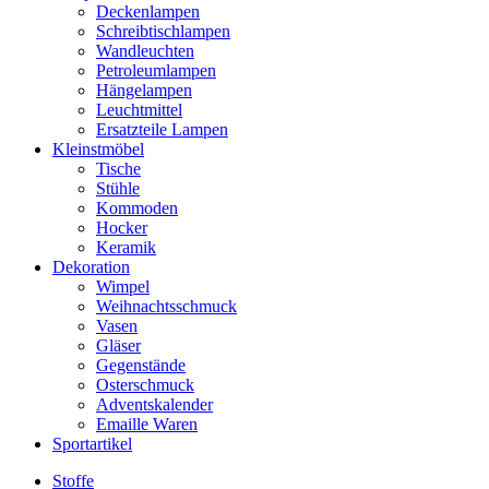
Deckenlampen
Schreibtischlampen
Wandleuchten
Petroleumlampen
Hängelampen
Leuchtmittel
Ersatzteile Lampen
Kleinstmöbel
Tische
Stühle
Kommoden
Hocker
Keramik
Dekoration
Wimpel
Weihnachtsschmuck
Vasen
Gläser
Gegenstände
Osterschmuck
Adventskalender
Emaille Waren
Sportartikel
Stoffe