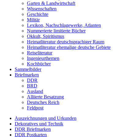
Garten & Landwirtschaft
Wissenschaften
Geschichte
Militär
Lexikon, Nachschlagewerke, Atlanten
Nummerierte limitierte Bücher
Okkult, Spiritismus
Heimatliteratur deutschsprachiger Raum
Heimatliteratur ehemalige deutsche Gebiete
Reiseliteratur
Ingenieurthemen
Kochbücher
Sammelbilder
Briefmarken
DDR
BRD
Ausland
Alliierte Besatzung
Deutsches Reich
Feldpost
Auszeichnungen und Urkunden
Dekoratives und Technik
DDR Briefmarken
DDR Postkarten