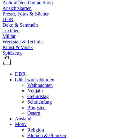
Antiquitäten Online Shop
Ansichtskarten
Presse, Fotos & Bücher
DDR
Deko & Sammeln
Textilien
Militär
Werkstatt & Technik
Kunst & Musik
Spielzeug
DDR
Glückwunschkarten
Weihnachten
Neujahr
Geburtstag
Schulanfang
Pfingsten
Ostern
Ausland
Motiv
Religion
Blumen & Pflanzen