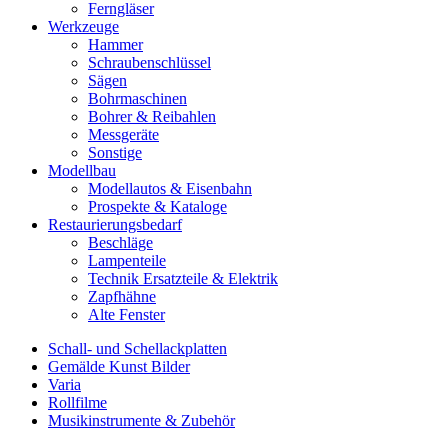
Ferngläser
Werkzeuge
Hammer
Schraubenschlüssel
Sägen
Bohrmaschinen
Bohrer & Reibahlen
Messgeräte
Sonstige
Modellbau
Modellautos & Eisenbahn
Prospekte & Kataloge
Restaurierungsbedarf
Beschläge
Lampenteile
Technik Ersatzteile & Elektrik
Zapfhähne
Alte Fenster
Schall- und Schellackplatten
Gemälde Kunst Bilder
Varia
Rollfilme
Musikinstrumente & Zubehör