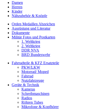
Damen
Herren
Kinder
Nähzubehör & Knöpfe
Orden Medaillen Abzeichen
Ausrüstung und Literatur
Dokumente
Militär Fotos und Postkarten
1. Weltkrieg
2. Weltkrieg
DDR NVA
BRD Bundeswehr
Fahrradteile & KFZ Ersatzteile
PKW/LKW
Motorrad/ Moped
Fahrrad
Nutzfahrzeuge
Geräte & Technik
Kameras
Schreibmaschinen
Radios
Röhren Tubes
Mikrofone & Kopfhörer