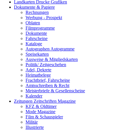
Landkarten Drucke Grafiken
Dokumente & Papiere
Rechnungen
Werbung - Prospekt
Oblaten
Filmprogramme
Dokumente
Fahrscheine
Kataloge
Autographen Autogramme
Speisekarten
Ausweise & Mitgliedskarten
Politik/ Zeitgeschehen
Adel, Dekrete
Heimatbelege
Frachtbrief, Fahrscheine
Amtsschreiben & Recht
Meisterbriefe & Gesellenscheine
Kalender
Zeitungen Zeitschriften Magazine
KFZ & Oldtimer
Mode Magazine
Film & Schauspieler
Militär
Illustrierte