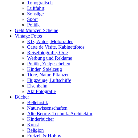
Topografisch
Luftfahrt
Sonstige
Sport
Politik
Geld Münzen Scheine
Vintage Fotos
Kfz, Autos, Motorräder
Carte de Visite, Kabinettfotos
Reisefotografie, Orte
Werbung und Reklame
Politik, Zeitgeschehen
Kinder, Spielzeug
Tiere, Natur, Pflanzen
Flugzeuge, Luftschiffe
Eisenbahn
Akt Fotografie
Bücher
Belletristik
Naturwissenschaften
Alte Berufe, Technik. Architektur
Kinderbücher
Kunst
Religion
Freizeit & Hobby