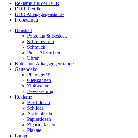
Reklame aus der DDR
DDR Textilien
DDR Alltagsgegenstände
Propaganda
Haushalt
Porzellan & Besteck
Schreibwaren
Schmuck
Pins - Abzeichen
Uhren
Kult - und Alltagsgegenstände
Gartendeko
Pflanzgefäße
Gießkannen
Zinkwannen
Bewässerung
Reklame
Blechdosen
Schilder
Aschenbecher
Papierdosen
Zigarrenkisten
Plakate
Lampen