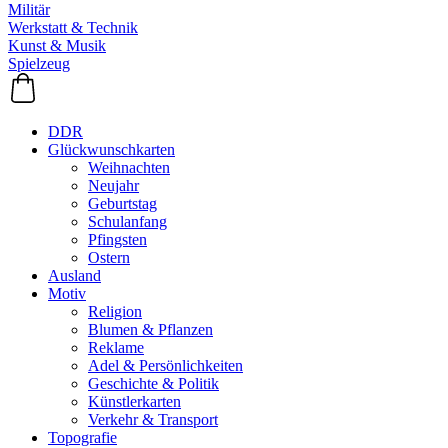
Militär
Werkstatt & Technik
Kunst & Musik
Spielzeug
DDR
Glückwunschkarten
Weihnachten
Neujahr
Geburtstag
Schulanfang
Pfingsten
Ostern
Ausland
Motiv
Religion
Blumen & Pflanzen
Reklame
Adel & Persönlichkeiten
Geschichte & Politik
Künstlerkarten
Verkehr & Transport
Topografie