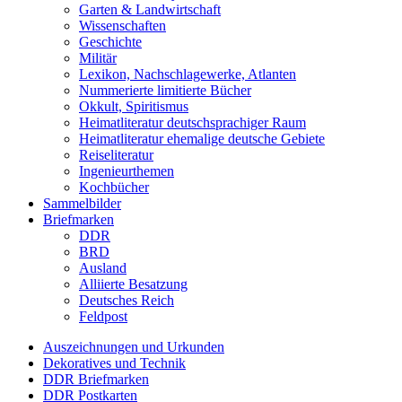
Garten & Landwirtschaft
Wissenschaften
Geschichte
Militär
Lexikon, Nachschlagewerke, Atlanten
Nummerierte limitierte Bücher
Okkult, Spiritismus
Heimatliteratur deutschsprachiger Raum
Heimatliteratur ehemalige deutsche Gebiete
Reiseliteratur
Ingenieurthemen
Kochbücher
Sammelbilder
Briefmarken
DDR
BRD
Ausland
Alliierte Besatzung
Deutsches Reich
Feldpost
Auszeichnungen und Urkunden
Dekoratives und Technik
DDR Briefmarken
DDR Postkarten