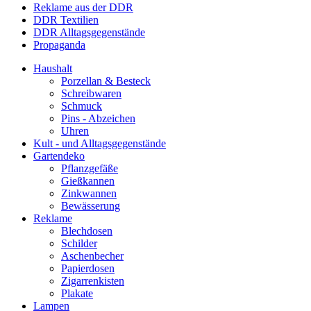
Reklame aus der DDR
DDR Textilien
DDR Alltagsgegenstände
Propaganda
Haushalt
Porzellan & Besteck
Schreibwaren
Schmuck
Pins - Abzeichen
Uhren
Kult - und Alltagsgegenstände
Gartendeko
Pflanzgefäße
Gießkannen
Zinkwannen
Bewässerung
Reklame
Blechdosen
Schilder
Aschenbecher
Papierdosen
Zigarrenkisten
Plakate
Lampen