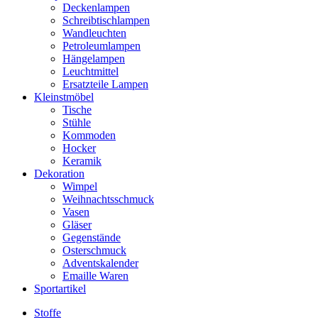
Deckenlampen
Schreibtischlampen
Wandleuchten
Petroleumlampen
Hängelampen
Leuchtmittel
Ersatzteile Lampen
Kleinstmöbel
Tische
Stühle
Kommoden
Hocker
Keramik
Dekoration
Wimpel
Weihnachtsschmuck
Vasen
Gläser
Gegenstände
Osterschmuck
Adventskalender
Emaille Waren
Sportartikel
Stoffe