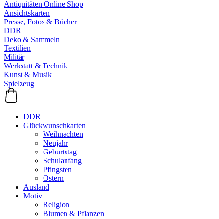
Antiquitäten Online Shop
Ansichtskarten
Presse, Fotos & Bücher
DDR
Deko & Sammeln
Textilien
Militär
Werkstatt & Technik
Kunst & Musik
Spielzeug
DDR
Glückwunschkarten
Weihnachten
Neujahr
Geburtstag
Schulanfang
Pfingsten
Ostern
Ausland
Motiv
Religion
Blumen & Pflanzen