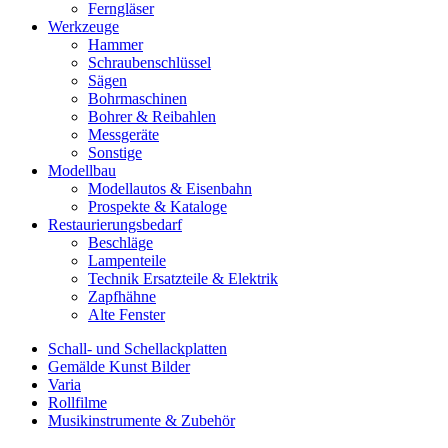
Ferngläser
Werkzeuge
Hammer
Schraubenschlüssel
Sägen
Bohrmaschinen
Bohrer & Reibahlen
Messgeräte
Sonstige
Modellbau
Modellautos & Eisenbahn
Prospekte & Kataloge
Restaurierungsbedarf
Beschläge
Lampenteile
Technik Ersatzteile & Elektrik
Zapfhähne
Alte Fenster
Schall- und Schellackplatten
Gemälde Kunst Bilder
Varia
Rollfilme
Musikinstrumente & Zubehör