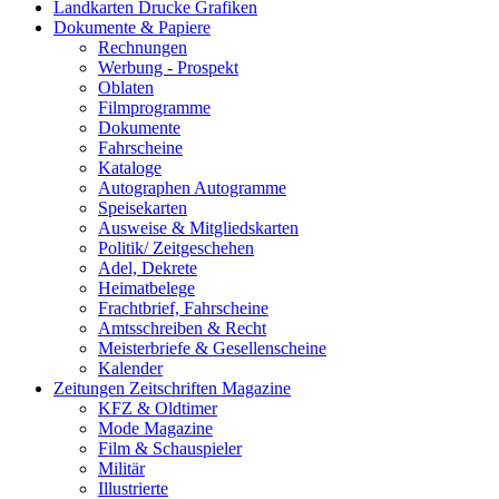
Landkarten Drucke Grafiken
Dokumente & Papiere
Rechnungen
Werbung - Prospekt
Oblaten
Filmprogramme
Dokumente
Fahrscheine
Kataloge
Autographen Autogramme
Speisekarten
Ausweise & Mitgliedskarten
Politik/ Zeitgeschehen
Adel, Dekrete
Heimatbelege
Frachtbrief, Fahrscheine
Amtsschreiben & Recht
Meisterbriefe & Gesellenscheine
Kalender
Zeitungen Zeitschriften Magazine
KFZ & Oldtimer
Mode Magazine
Film & Schauspieler
Militär
Illustrierte