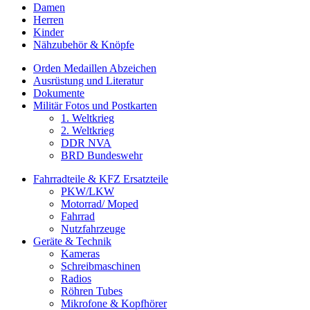
Damen
Herren
Kinder
Nähzubehör & Knöpfe
Orden Medaillen Abzeichen
Ausrüstung und Literatur
Dokumente
Militär Fotos und Postkarten
1. Weltkrieg
2. Weltkrieg
DDR NVA
BRD Bundeswehr
Fahrradteile & KFZ Ersatzteile
PKW/LKW
Motorrad/ Moped
Fahrrad
Nutzfahrzeuge
Geräte & Technik
Kameras
Schreibmaschinen
Radios
Röhren Tubes
Mikrofone & Kopfhörer