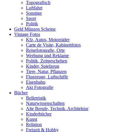
Topografisch
Luftfahrt
Sonstige
Sport
Politik
Geld Münzen Scheine
Vintage Fotos
Kfz, Autos, Motorräder
Carte de Visite, Kabinettfotos
Reisefotografie, Orte
Werbung und Reklame
Politik, Zeitgeschehen
Kinder, Spielzeug
Tiere, Natur, Pflanzen
Flugzeuge, Luftschiffe
Eisenbahn
Akt Fotografie
Bücher
Belletristik
Naturwissenschaften
Alte Berufe, Technik. Architektur
Kinderbücher
Kunst
Religion
Freizeit & Hobby