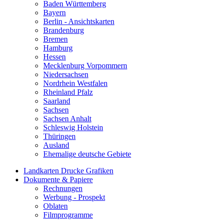
Baden Württemberg
Bayern
Berlin - Ansichtskarten
Brandenburg
Bremen
Hamburg
Hessen
Mecklenburg Vorpommern
Niedersachsen
Nordrhein Westfalen
Rheinland Pfalz
Saarland
Sachsen
Sachsen Anhalt
Schleswig Holstein
Thüringen
Ausland
Ehemalige deutsche Gebiete
Landkarten Drucke Grafiken
Dokumente & Papiere
Rechnungen
Werbung - Prospekt
Oblaten
Filmprogramme