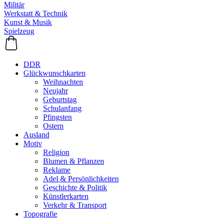
Militär
Werkstatt & Technik
Kunst & Musik
Spielzeug
DDR
Glückwunschkarten
Weihnachten
Neujahr
Geburtstag
Schulanfang
Pfingsten
Ostern
Ausland
Motiv
Religion
Blumen & Pflanzen
Reklame
Adel & Persönlichkeiten
Geschichte & Politik
Künstlerkarten
Verkehr & Transport
Topografie