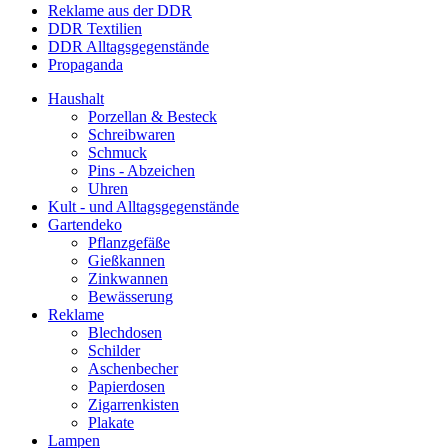
Reklame aus der DDR
DDR Textilien
DDR Alltagsgegenstände
Propaganda
Haushalt
Porzellan & Besteck
Schreibwaren
Schmuck
Pins - Abzeichen
Uhren
Kult - und Alltagsgegenstände
Gartendeko
Pflanzgefäße
Gießkannen
Zinkwannen
Bewässerung
Reklame
Blechdosen
Schilder
Aschenbecher
Papierdosen
Zigarrenkisten
Plakate
Lampen