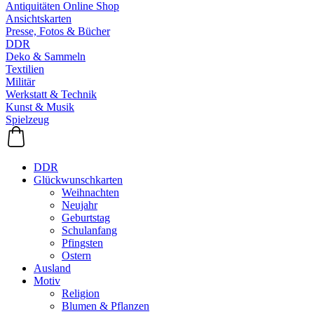
Antiquitäten Online Shop
Ansichtskarten
Presse, Fotos & Bücher
DDR
Deko & Sammeln
Textilien
Militär
Werkstatt & Technik
Kunst & Musik
Spielzeug
DDR
Glückwunschkarten
Weihnachten
Neujahr
Geburtstag
Schulanfang
Pfingsten
Ostern
Ausland
Motiv
Religion
Blumen & Pflanzen