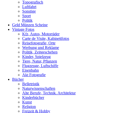
Topografisch
Luftfahrt
Sonstige
Sport
Politik
Geld Münzen Scheine
Vintage Fotos
Kfz, Autos, Motorräder
Carte de Visite, Kabinettfotos
Reisefotografie, Orte
Werbung und Reklame
Politik, Zeitgeschehen
Kinder, Spielzeug
Tiere, Natur, Pflanzen
Flugzeuge, Luftschiffe
Eisenbahn
Akt Fotografie
Bücher
Belletristik
Naturwissenschaften
Alte Berufe, Technik. Architektur
Kinderbücher
Kunst
Religion
Freizeit & Hobby