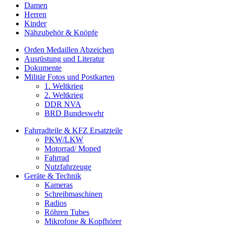
Damen
Herren
Kinder
Nähzubehör & Knöpfe
Orden Medaillen Abzeichen
Ausrüstung und Literatur
Dokumente
Militär Fotos und Postkarten
1. Weltkrieg
2. Weltkrieg
DDR NVA
BRD Bundeswehr
Fahrradteile & KFZ Ersatzteile
PKW/LKW
Motorrad/ Moped
Fahrrad
Nutzfahrzeuge
Geräte & Technik
Kameras
Schreibmaschinen
Radios
Röhren Tubes
Mikrofone & Kopfhörer