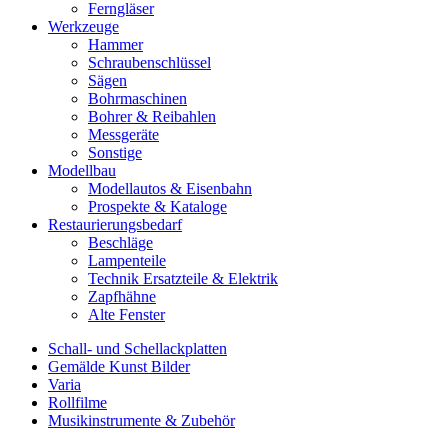
Ferngläser
Werkzeuge
Hammer
Schraubenschlüssel
Sägen
Bohrmaschinen
Bohrer & Reibahlen
Messgeräte
Sonstige
Modellbau
Modellautos & Eisenbahn
Prospekte & Kataloge
Restaurierungsbedarf
Beschläge
Lampenteile
Technik Ersatzteile & Elektrik
Zapfhähne
Alte Fenster
Schall- und Schellackplatten
Gemälde Kunst Bilder
Varia
Rollfilme
Musikinstrumente & Zubehör