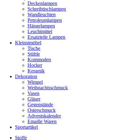
Deckenlampen
Schreibtischlampen
Wandleuchten
Petroleumlampen
Hängelampen
Leuchtmittel
Ersatzteile Lampen
Kleinstmöbel
Tische
Stühle
Kommoden
Hocker
Keramik
Dekoration
Wimpel
Weihnachtsschmuck
Vasen
Gläser
Gegenstände
Osterschmuck
Adventskalender
Emaille Waren
Sportartikel
Stoffe