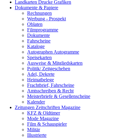
Landkarten Drucke Grafiken
Dokumente & Papiere
Rechnungen
Werbung - Prospekt
Oblaten
Filmprogramme
Dokumente
Fahrscheine
Kataloge
Autographen Autogramme
Speisekarten
Ausweise & Mitgliedskarten
Politik/ Zeitgeschehen
Adel, Dekrete
Heimatbelege
Frachtbrief, Fahrscheine
Amtsschreiben & Recht
Meisterbriefe & Gesellenscheine
Kalender
Zeitungen Zeitschriften Magazine
KFZ & Oldtimer
Mode Magazine
Film & Schauspieler
Militär
Illustrierte