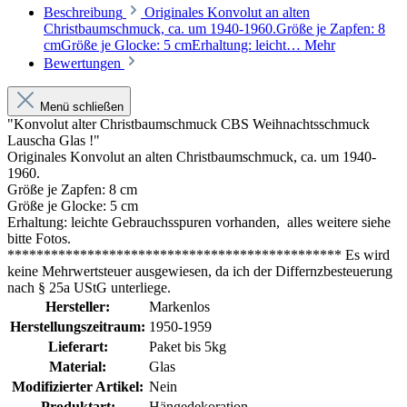
Beschreibung
Originales Konvolut an alten
Christbaumschmuck, ca. um 1940-1960.Größe je Zapfen: 8
cmGröße je Glocke: 5 cmErhaltung: leicht…
Mehr
Bewertungen
Menü schließen
"Konvolut alter Christbaumschmuck CBS Weihnachtsschmuck
Lauscha Glas !"
Originales Konvolut an alten Christbaumschmuck, ca. um 1940-
1960.
Größe je Zapfen: 8 cm
Größe je Glocke: 5 cm
Erhaltung: leichte Gebrauchsspuren vorhanden, alles weitere siehe
bitte Fotos.
********************************************** Es wird
keine Mehrwertsteuer ausgewiesen, da ich der Differnzbesteuerung
nach § 25a UStG unterliege.
Hersteller:
Markenlos
Herstellungszeitraum:
1950-1959
Lieferart:
Paket bis 5kg
Material:
Glas
Modifizierter Artikel:
Nein
Produktart:
Hängedekoration