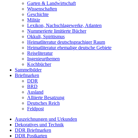
Garten & Landwirtschaft
Wissenschaften
Geschichte
Militär
Lexikon, Nachschlagewerke, Atlanten
Nummerierte limitierte Bücher
Okkult, Spiritismus
Heimatliteratur deutschsprachiger Raum
Heimatliteratur ehemalige deutsche Gebiete
Reiseliteratur
Ingenieurthemen
Kochbücher
Sammelbilder
Briefmarken
DDR
BRD
Ausland
Alliierte Besatzung
Deutsches Reich
Feldpost
Auszeichnungen und Urkunden
Dekoratives und Technik
DDR Briefmarken
DDR Postkarten