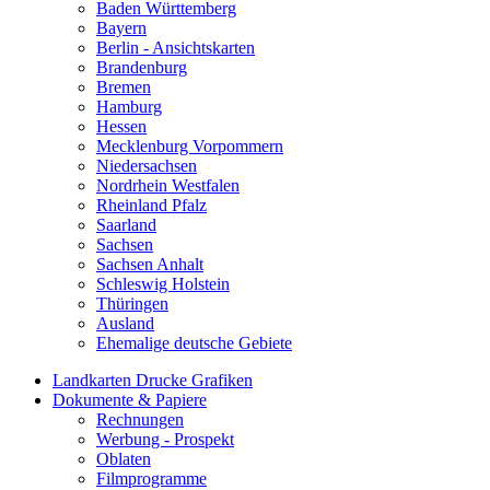
Baden Württemberg
Bayern
Berlin - Ansichtskarten
Brandenburg
Bremen
Hamburg
Hessen
Mecklenburg Vorpommern
Niedersachsen
Nordrhein Westfalen
Rheinland Pfalz
Saarland
Sachsen
Sachsen Anhalt
Schleswig Holstein
Thüringen
Ausland
Ehemalige deutsche Gebiete
Landkarten Drucke Grafiken
Dokumente & Papiere
Rechnungen
Werbung - Prospekt
Oblaten
Filmprogramme