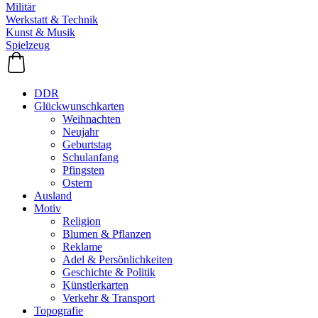
Militär
Werkstatt & Technik
Kunst & Musik
Spielzeug
DDR
Glückwunschkarten
Weihnachten
Neujahr
Geburtstag
Schulanfang
Pfingsten
Ostern
Ausland
Motiv
Religion
Blumen & Pflanzen
Reklame
Adel & Persönlichkeiten
Geschichte & Politik
Künstlerkarten
Verkehr & Transport
Topografie