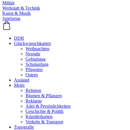
Militär
Werkstatt & Technik
Kunst & Musik
Spielzeug
DDR
Glückwunschkarten
Weihnachten
Neujahr
Geburtstag
Schulanfang
Pfingsten
Ostern
Ausland
Motiv
Religion
Blumen & Pflanzen
Reklame
Adel & Persönlichkeiten
Geschichte & Politik
Künstlerkarten
Verkehr & Transport
Topografie