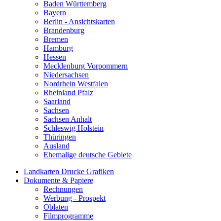
Baden Württemberg
Bayern
Berlin - Ansichtskarten
Brandenburg
Bremen
Hamburg
Hessen
Mecklenburg Vorpommern
Niedersachsen
Nordrhein Westfalen
Rheinland Pfalz
Saarland
Sachsen
Sachsen Anhalt
Schleswig Holstein
Thüringen
Ausland
Ehemalige deutsche Gebiete
Landkarten Drucke Grafiken
Dokumente & Papiere
Rechnungen
Werbung - Prospekt
Oblaten
Filmprogramme