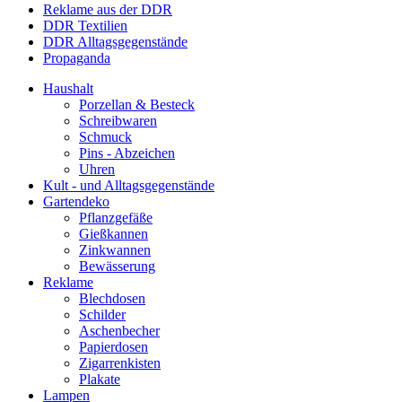
Reklame aus der DDR
DDR Textilien
DDR Alltagsgegenstände
Propaganda
Haushalt
Porzellan & Besteck
Schreibwaren
Schmuck
Pins - Abzeichen
Uhren
Kult - und Alltagsgegenstände
Gartendeko
Pflanzgefäße
Gießkannen
Zinkwannen
Bewässerung
Reklame
Blechdosen
Schilder
Aschenbecher
Papierdosen
Zigarrenkisten
Plakate
Lampen