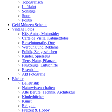
Topografisch
Luftfahrt
Sonstige
Sport
Politik
Geld Münzen Scheine
Vintage Fotos
Kfz, Autos, Motorräder
Carte de Visite, Kabinettfotos
Reisefotografie, Orte
Werbung und Reklame
Politik, Zeitgeschehen
Kinder, Spielzeug
Tiere, Natur, Pflanzen
Flugzeuge, Luftschiffe
Eisenbahn
Akt Fotografie
Bücher
Belletristik
Naturwissenschaften
Alte Berufe, Technik. Architektur
Kinderbücher
Kunst
Religion
Freizeit & Hobby