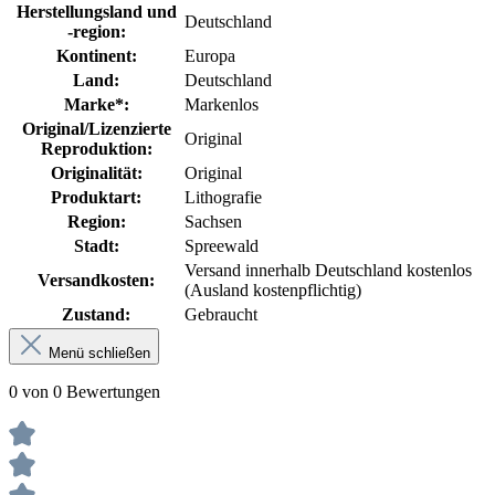
Herstellungsland und
Deutschland
-region:
Kontinent:
Europa
Land:
Deutschland
Marke*:
Markenlos
Original/Lizenzierte
Original
Reproduktion:
Originalität:
Original
Produktart:
Lithografie
Region:
Sachsen
Stadt:
Spreewald
Versand innerhalb Deutschland kostenlos
Versandkosten:
(Ausland kostenpflichtig)
Zustand:
Gebraucht
Menü schließen
0 von 0 Bewertungen