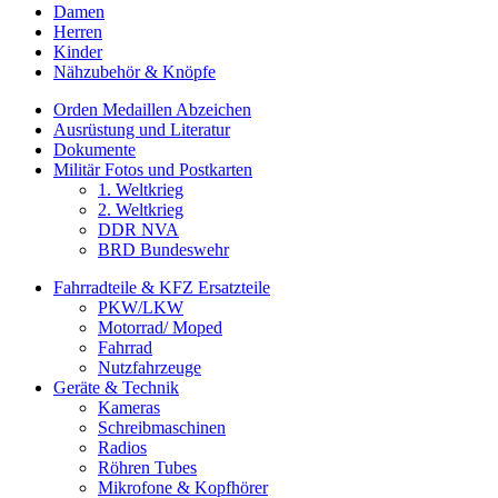
Damen
Herren
Kinder
Nähzubehör & Knöpfe
Orden Medaillen Abzeichen
Ausrüstung und Literatur
Dokumente
Militär Fotos und Postkarten
1. Weltkrieg
2. Weltkrieg
DDR NVA
BRD Bundeswehr
Fahrradteile & KFZ Ersatzteile
PKW/LKW
Motorrad/ Moped
Fahrrad
Nutzfahrzeuge
Geräte & Technik
Kameras
Schreibmaschinen
Radios
Röhren Tubes
Mikrofone & Kopfhörer