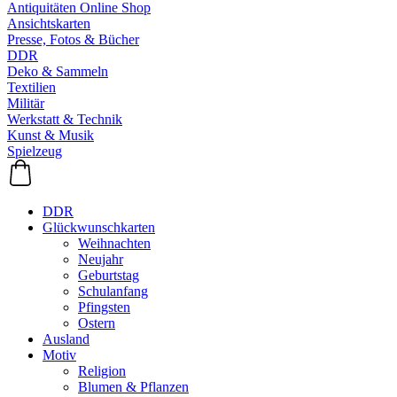
Antiquitäten Online Shop
Ansichtskarten
Presse, Fotos & Bücher
DDR
Deko & Sammeln
Textilien
Militär
Werkstatt & Technik
Kunst & Musik
Spielzeug
DDR
Glückwunschkarten
Weihnachten
Neujahr
Geburtstag
Schulanfang
Pfingsten
Ostern
Ausland
Motiv
Religion
Blumen & Pflanzen