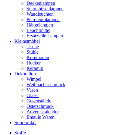
Deckenlampen
Schreibtischlampen
Wandleuchten
Petroleumlampen
Hängelampen
Leuchtmittel
Ersatzteile Lampen
Kleinstmöbel
Tische
Stühle
Kommoden
Hocker
Keramik
Dekoration
Wimpel
Weihnachtsschmuck
Vasen
Gläser
Gegenstände
Osterschmuck
Adventskalender
Emaille Waren
Sportartikel
Stoffe