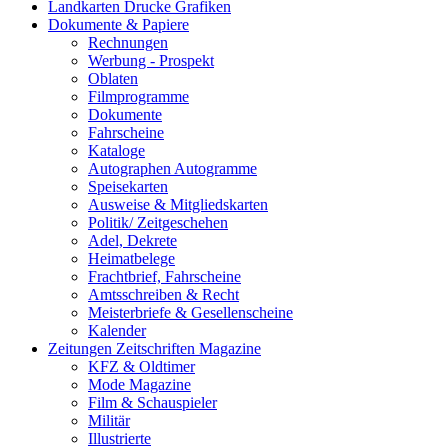
Landkarten Drucke Grafiken
Dokumente & Papiere
Rechnungen
Werbung - Prospekt
Oblaten
Filmprogramme
Dokumente
Fahrscheine
Kataloge
Autographen Autogramme
Speisekarten
Ausweise & Mitgliedskarten
Politik/ Zeitgeschehen
Adel, Dekrete
Heimatbelege
Frachtbrief, Fahrscheine
Amtsschreiben & Recht
Meisterbriefe & Gesellenscheine
Kalender
Zeitungen Zeitschriften Magazine
KFZ & Oldtimer
Mode Magazine
Film & Schauspieler
Militär
Illustrierte