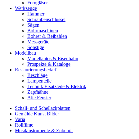
Ferngläser
Werkzeuge
Hammer
Schraubenschlüssel
Sägen
Bohrmaschinen
Bohrer & Reibahlen
Messgeräte
Sonstige
Modellbau
Modellautos & Eisenbahn
Prospekte & Kataloge
Restaurierungsbedarf
Beschläge
Lampenteile
Technik Ersatzteile & Elektrik
Zapfhähne
Alte Fenster
Schall- und Schellackplatten
Gemälde Kunst Bilder
Varia
Rollfilme
Musikinstrumente & Zubehör