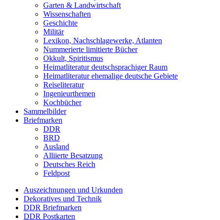
Garten & Landwirtschaft
Wissenschaften
Geschichte
Militär
Lexikon, Nachschlagewerke, Atlanten
Nummerierte limitierte Bücher
Okkult, Spiritismus
Heimatliteratur deutschsprachiger Raum
Heimatliteratur ehemalige deutsche Gebiete
Reiseliteratur
Ingenieurthemen
Kochbücher
Sammelbilder
Briefmarken
DDR
BRD
Ausland
Alliierte Besatzung
Deutsches Reich
Feldpost
Auszeichnungen und Urkunden
Dekoratives und Technik
DDR Briefmarken
DDR Postkarten