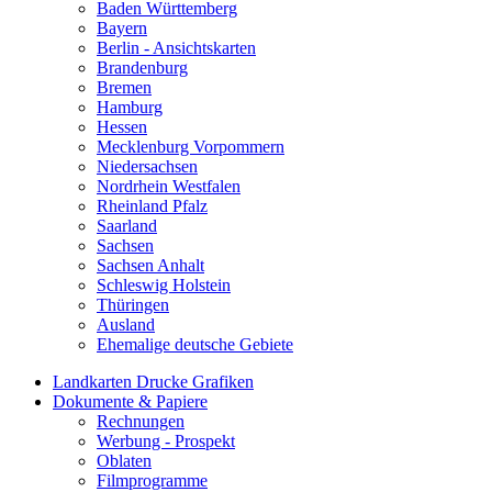
Baden Württemberg
Bayern
Berlin - Ansichtskarten
Brandenburg
Bremen
Hamburg
Hessen
Mecklenburg Vorpommern
Niedersachsen
Nordrhein Westfalen
Rheinland Pfalz
Saarland
Sachsen
Sachsen Anhalt
Schleswig Holstein
Thüringen
Ausland
Ehemalige deutsche Gebiete
Landkarten Drucke Grafiken
Dokumente & Papiere
Rechnungen
Werbung - Prospekt
Oblaten
Filmprogramme