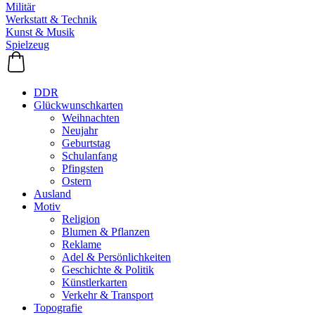
Militär
Werkstatt & Technik
Kunst & Musik
Spielzeug
DDR
Glückwunschkarten
Weihnachten
Neujahr
Geburtstag
Schulanfang
Pfingsten
Ostern
Ausland
Motiv
Religion
Blumen & Pflanzen
Reklame
Adel & Persönlichkeiten
Geschichte & Politik
Künstlerkarten
Verkehr & Transport
Topografie