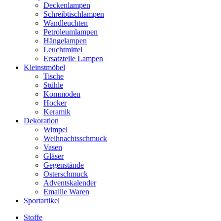
Deckenlampen
Schreibtischlampen
Wandleuchten
Petroleumlampen
Hängelampen
Leuchtmittel
Ersatzteile Lampen
Kleinstmöbel
Tische
Stühle
Kommoden
Hocker
Keramik
Dekoration
Wimpel
Weihnachtsschmuck
Vasen
Gläser
Gegenstände
Osterschmuck
Adventskalender
Emaille Waren
Sportartikel
Stoffe