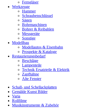
Ferngläser
Werkzeuge
Hammer
Schraubenschlüssel
Sägen
Bohrmaschinen
Bohrer & Reibahlen
Messgeräte
Sonstige
Modellbau
Modellautos & Eisenbahn
Prospekte & Kataloge
Restaurierungsbedarf
Beschläge
Lampenteile
Technik Ersatzteile & Elektrik
Zapfhähne
Alte Fenster
Schall- und Schellackplatten
Gemälde Kunst Bilder
Varia
Rollfilme
Musikinstrumente & Zubehör