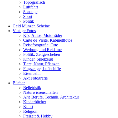
Topografisch
Luftfahrt
Sonstige
Sport
Politik
Geld Münzen Scheine
Vintage Fotos
Kfz, Autos, Motorräder
Carte de Visite, Kabinettfotos
Reisefotografie, Orte
Werbung und Reklame
Politik, Zeitgeschehen
Kinder, Spielzeug
Tiere, Natur, Pflanzen
Flugzeuge, Luftschiffe
Eisenbahn
Akt Fotografie
Bücher
Belletristik
Naturwissenschaften
Alte Berufe, Technik. Architektur
Kinderbücher
Kunst
Religion
Freizeit & Hobby