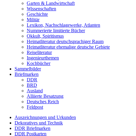
Garten & Landwirtschaft
Wissenschaften
Geschichte
Militär
Lexikon, Nachschlagewerke, Atlanten
Nummerierte limitierte Bücher
Okkult, Spiritismus
Heimatliteratur deutschsprachiger Raum
Heimatliteratur ehemalige deutsche Gebiete
Reiseliteratur
Ingenieurthemen
Kochbücher
Sammelbilder
Briefmarken
DDR
BRD
Ausland
Alliierte Besatzung
Deutsches Reich
Feldpost
Auszeichnungen und Urkunden
Dekoratives und Technik
DDR Briefmarken
DDR Postkarten