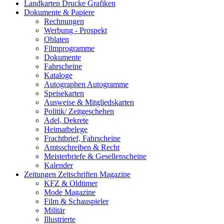
Landkarten Drucke Grafiken
Dokumente & Papiere
Rechnungen
Werbung - Prospekt
Oblaten
Filmprogramme
Dokumente
Fahrscheine
Kataloge
Autographen Autogramme
Speisekarten
Ausweise & Mitgliedskarten
Politik/ Zeitgeschehen
Adel, Dekrete
Heimatbelege
Frachtbrief, Fahrscheine
Amtsschreiben & Recht
Meisterbriefe & Gesellenscheine
Kalender
Zeitungen Zeitschriften Magazine
KFZ & Oldtimer
Mode Magazine
Film & Schauspieler
Militär
Illustrierte