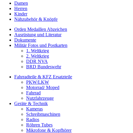
Damen
Herren
Kinder
Nähzubehör & Knöpfe
Orden Medaillen Abzeichen
Ausrüstung und Literatur
Dokumente
Militär Fotos und Postkarten
1. Weltkrieg
2. Weltkrieg
DDR NVA
BRD Bundeswehr
Fahrradteile & KFZ Ersatzteile
PKW/LKW
Motorrad/ Moped
Fahrrad
Nutzfahrzeuge
Geräte & Technik
Kameras
Schreibmaschinen
Radios
Röhren Tubes
Mikrofone & Kopfhörer