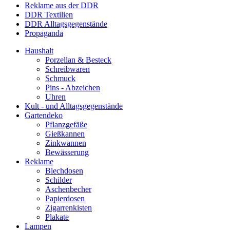
Reklame aus der DDR
DDR Textilien
DDR Alltagsgegenstände
Propaganda
Haushalt
Porzellan & Besteck
Schreibwaren
Schmuck
Pins - Abzeichen
Uhren
Kult - und Alltagsgegenstände
Gartendeko
Pflanzgefäße
Gießkannen
Zinkwannen
Bewässerung
Reklame
Blechdosen
Schilder
Aschenbecher
Papierdosen
Zigarrenkisten
Plakate
Lampen