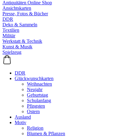
Antiquitäten Online Shop
Ansichtskarten
Presse, Fotos & Bücher
DDR
Deko & Sammeln
Textilien
Militär
Werkstatt & Technik
Kunst & Musik
Spielzeug
DDR
Glückwunschkarten
Weihnachten
Neujahr
Geburtstag
Schulanfang
Pfingsten
Ostern
Ausland
Motiv
Religion
Blumen & Pflanzen