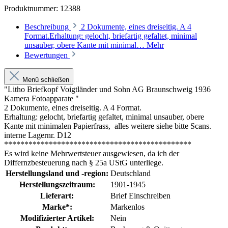
Produktnummer:
12388
Beschreibung
2 Dokumente, eines dreiseitig. A 4
Format.Erhaltung: gelocht, briefartig gefaltet, minimal
unsauber, obere Kante mit minimal…
Mehr
Bewertungen
Menü schließen
"Litho Briefkopf Voigtländer und Sohn AG Braunschweig 1936
Kamera Fotoapparate "
2 Dokumente, eines dreiseitig. A 4 Format.
Erhaltung: gelocht, briefartig gefaltet, minimal unsauber, obere
Kante mit minimalen Papierfrass, alles weitere siehe bitte Scans.
interne Lagernr. D12
**********************************************
Es wird keine Mehrwertsteuer ausgewiesen, da ich der
Differnzbesteuerung nach § 25a UStG unterliege.
Herstellungsland und -region:
Deutschland
Herstellungszeitraum:
1901-1945
Lieferart:
Brief Einschreiben
Marke*:
Markenlos
Modifizierter Artikel:
Nein