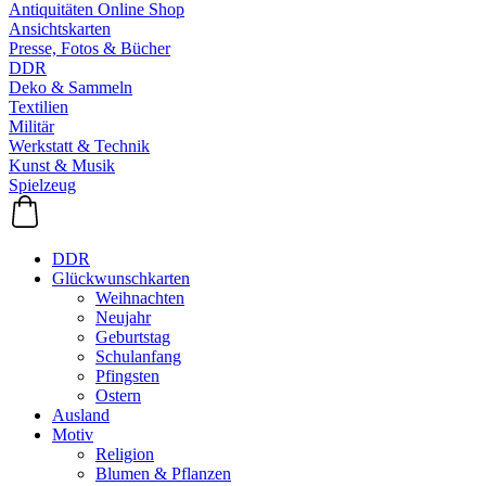
Antiquitäten Online Shop
Ansichtskarten
Presse, Fotos & Bücher
DDR
Deko & Sammeln
Textilien
Militär
Werkstatt & Technik
Kunst & Musik
Spielzeug
DDR
Glückwunschkarten
Weihnachten
Neujahr
Geburtstag
Schulanfang
Pfingsten
Ostern
Ausland
Motiv
Religion
Blumen & Pflanzen