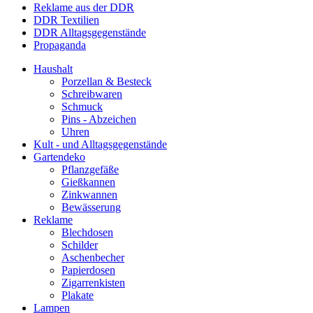
Reklame aus der DDR
DDR Textilien
DDR Alltagsgegenstände
Propaganda
Haushalt
Porzellan & Besteck
Schreibwaren
Schmuck
Pins - Abzeichen
Uhren
Kult - und Alltagsgegenstände
Gartendeko
Pflanzgefäße
Gießkannen
Zinkwannen
Bewässerung
Reklame
Blechdosen
Schilder
Aschenbecher
Papierdosen
Zigarrenkisten
Plakate
Lampen