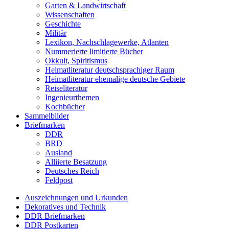
Garten & Landwirtschaft
Wissenschaften
Geschichte
Militär
Lexikon, Nachschlagewerke, Atlanten
Nummerierte limitierte Bücher
Okkult, Spiritismus
Heimatliteratur deutschsprachiger Raum
Heimatliteratur ehemalige deutsche Gebiete
Reiseliteratur
Ingenieurthemen
Kochbücher
Sammelbilder
Briefmarken
DDR
BRD
Ausland
Alliierte Besatzung
Deutsches Reich
Feldpost
Auszeichnungen und Urkunden
Dekoratives und Technik
DDR Briefmarken
DDR Postkarten