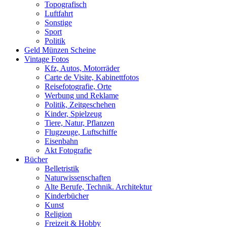
Topografisch
Luftfahrt
Sonstige
Sport
Politik
Geld Münzen Scheine
Vintage Fotos
Kfz, Autos, Motorräder
Carte de Visite, Kabinettfotos
Reisefotografie, Orte
Werbung und Reklame
Politik, Zeitgeschehen
Kinder, Spielzeug
Tiere, Natur, Pflanzen
Flugzeuge, Luftschiffe
Eisenbahn
Akt Fotografie
Bücher
Belletristik
Naturwissenschaften
Alte Berufe, Technik. Architektur
Kinderbücher
Kunst
Religion
Freizeit & Hobby