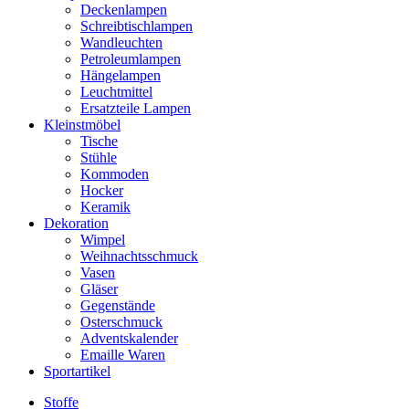
Deckenlampen
Schreibtischlampen
Wandleuchten
Petroleumlampen
Hängelampen
Leuchtmittel
Ersatzteile Lampen
Kleinstmöbel
Tische
Stühle
Kommoden
Hocker
Keramik
Dekoration
Wimpel
Weihnachtsschmuck
Vasen
Gläser
Gegenstände
Osterschmuck
Adventskalender
Emaille Waren
Sportartikel
Stoffe