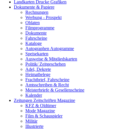
Landkarten Drucke Grafiken
Dokumente & Papiere
Rechnungen
Werbung - Prospekt
Oblaten
Filmprogramme
Dokumente
Fahrscheine
Kataloge
Autographen Autogramme
Speisekarten
Ausweise & Mitgliedskarten
Politik/ Zeitgeschehen
Adel, Dekrete
Heimatbelege
Frachtbrief, Fahrscheine
Amtsschreiben & Recht
Meisterbriefe & Gesellenscheine
Kalender
Zeitungen Zeitschriften Magazine
KFZ & Oldtimer
Mode Magazine
Film & Schauspieler
Militär
Illustrierte