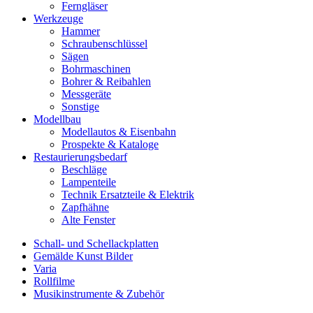
Ferngläser
Werkzeuge
Hammer
Schraubenschlüssel
Sägen
Bohrmaschinen
Bohrer & Reibahlen
Messgeräte
Sonstige
Modellbau
Modellautos & Eisenbahn
Prospekte & Kataloge
Restaurierungsbedarf
Beschläge
Lampenteile
Technik Ersatzteile & Elektrik
Zapfhähne
Alte Fenster
Schall- und Schellackplatten
Gemälde Kunst Bilder
Varia
Rollfilme
Musikinstrumente & Zubehör