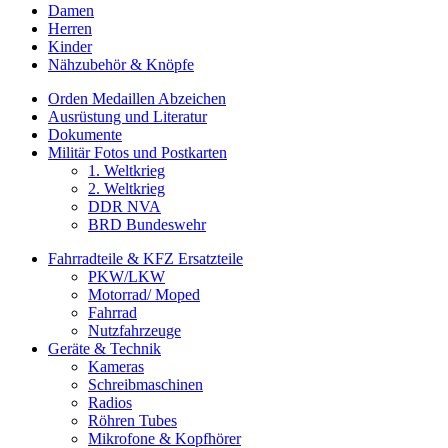
Damen
Herren
Kinder
Nähzubehör & Knöpfe
Orden Medaillen Abzeichen
Ausrüstung und Literatur
Dokumente
Militär Fotos und Postkarten
1. Weltkrieg
2. Weltkrieg
DDR NVA
BRD Bundeswehr
Fahrradteile & KFZ Ersatzteile
PKW/LKW
Motorrad/ Moped
Fahrrad
Nutzfahrzeuge
Geräte & Technik
Kameras
Schreibmaschinen
Radios
Röhren Tubes
Mikrofone & Kopfhörer