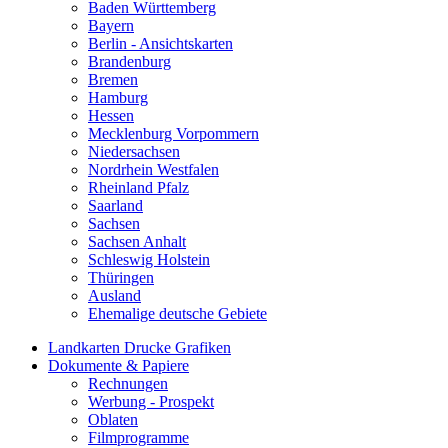
Baden Württemberg
Bayern
Berlin - Ansichtskarten
Brandenburg
Bremen
Hamburg
Hessen
Mecklenburg Vorpommern
Niedersachsen
Nordrhein Westfalen
Rheinland Pfalz
Saarland
Sachsen
Sachsen Anhalt
Schleswig Holstein
Thüringen
Ausland
Ehemalige deutsche Gebiete
Landkarten Drucke Grafiken
Dokumente & Papiere
Rechnungen
Werbung - Prospekt
Oblaten
Filmprogramme