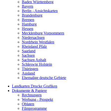
Baden Württemberg
Bayern
Berlin - Ansichtskarten
Brandenburg
Bremen
Hamburg
Hessen
Mecklenburg Vorpommern
Niedersachsen
Nordrhein Westfalen
Rheinland Pfalz
Saarland
Sachsen
Sachsen Anhalt
Schleswig Holstein
Thüringen
Ausland
Ehemalige deutsche Gebiete
Landkarten Drucke Grafiken
Dokumente & Papiere
Rechnungen
Werbung - Prospekt
Oblaten
Filmprogramme