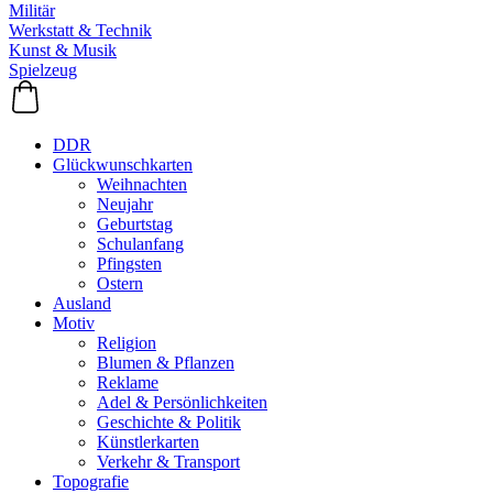
Militär
Werkstatt & Technik
Kunst & Musik
Spielzeug
DDR
Glückwunschkarten
Weihnachten
Neujahr
Geburtstag
Schulanfang
Pfingsten
Ostern
Ausland
Motiv
Religion
Blumen & Pflanzen
Reklame
Adel & Persönlichkeiten
Geschichte & Politik
Künstlerkarten
Verkehr & Transport
Topografie