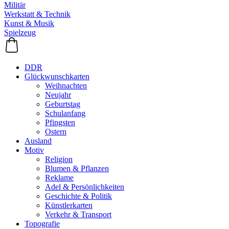
Militär
Werkstatt & Technik
Kunst & Musik
Spielzeug
DDR
Glückwunschkarten
Weihnachten
Neujahr
Geburtstag
Schulanfang
Pfingsten
Ostern
Ausland
Motiv
Religion
Blumen & Pflanzen
Reklame
Adel & Persönlichkeiten
Geschichte & Politik
Künstlerkarten
Verkehr & Transport
Topografie