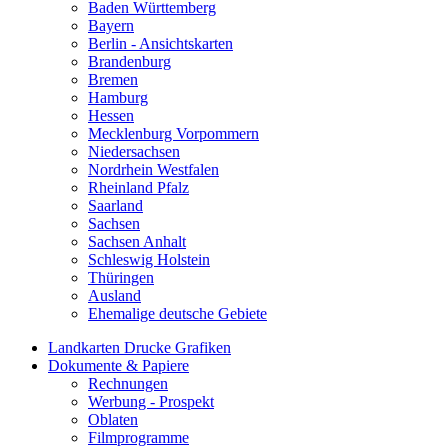
Baden Württemberg
Bayern
Berlin - Ansichtskarten
Brandenburg
Bremen
Hamburg
Hessen
Mecklenburg Vorpommern
Niedersachsen
Nordrhein Westfalen
Rheinland Pfalz
Saarland
Sachsen
Sachsen Anhalt
Schleswig Holstein
Thüringen
Ausland
Ehemalige deutsche Gebiete
Landkarten Drucke Grafiken
Dokumente & Papiere
Rechnungen
Werbung - Prospekt
Oblaten
Filmprogramme