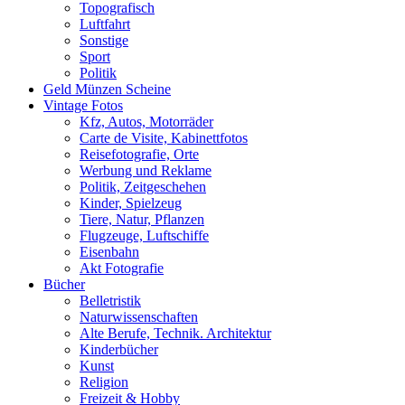
Topografisch
Luftfahrt
Sonstige
Sport
Politik
Geld Münzen Scheine
Vintage Fotos
Kfz, Autos, Motorräder
Carte de Visite, Kabinettfotos
Reisefotografie, Orte
Werbung und Reklame
Politik, Zeitgeschehen
Kinder, Spielzeug
Tiere, Natur, Pflanzen
Flugzeuge, Luftschiffe
Eisenbahn
Akt Fotografie
Bücher
Belletristik
Naturwissenschaften
Alte Berufe, Technik. Architektur
Kinderbücher
Kunst
Religion
Freizeit & Hobby