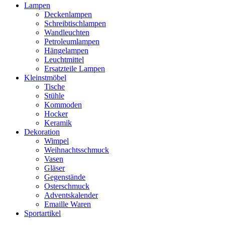
Lampen
Deckenlampen
Schreibtischlampen
Wandleuchten
Petroleumlampen
Hängelampen
Leuchtmittel
Ersatzteile Lampen
Kleinstmöbel
Tische
Stühle
Kommoden
Hocker
Keramik
Dekoration
Wimpel
Weihnachtsschmuck
Vasen
Gläser
Gegenstände
Osterschmuck
Adventskalender
Emaille Waren
Sportartikel