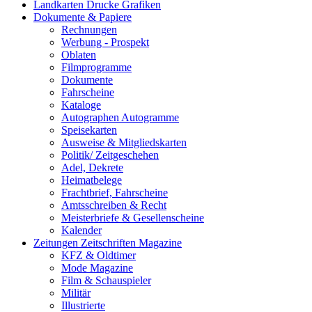
Landkarten Drucke Grafiken
Dokumente & Papiere
Rechnungen
Werbung - Prospekt
Oblaten
Filmprogramme
Dokumente
Fahrscheine
Kataloge
Autographen Autogramme
Speisekarten
Ausweise & Mitgliedskarten
Politik/ Zeitgeschehen
Adel, Dekrete
Heimatbelege
Frachtbrief, Fahrscheine
Amtsschreiben & Recht
Meisterbriefe & Gesellenscheine
Kalender
Zeitungen Zeitschriften Magazine
KFZ & Oldtimer
Mode Magazine
Film & Schauspieler
Militär
Illustrierte