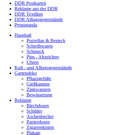
DDR Postkarten
Reklame aus der DDR
DDR Textilien
DDR Alltagsgegenstände
Propaganda
Haushalt
Porzellan & Besteck
Schreibwaren
Schmuck
Pins - Abzeichen
Uhren
Kult - und Alltagsgegenstände
Gartendeko
Pflanzgefäße
Gießkannen
Zinkwannen
Bewässerung
Reklame
Blechdosen
Schilder
Aschenbecher
Papierdosen
Zigarrenkisten
Plakate