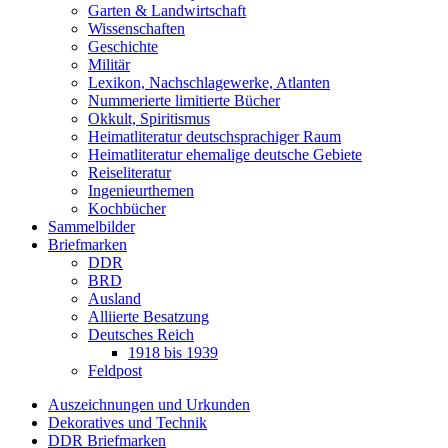
Garten & Landwirtschaft
Wissenschaften
Geschichte
Militär
Lexikon, Nachschlagewerke, Atlanten
Nummerierte limitierte Bücher
Okkult, Spiritismus
Heimatliteratur deutschsprachiger Raum
Heimatliteratur ehemalige deutsche Gebiete
Reiseliteratur
Ingenieurthemen
Kochbücher
Sammelbilder
Briefmarken
DDR
BRD
Ausland
Alliierte Besatzung
Deutsches Reich
1918 bis 1939
Feldpost
Auszeichnungen und Urkunden
Dekoratives und Technik
DDR Briefmarken