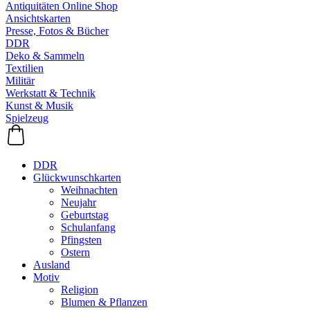
Antiquitäten Online Shop
Ansichtskarten
Presse, Fotos & Bücher
DDR
Deko & Sammeln
Textilien
Militär
Werkstatt & Technik
Kunst & Musik
Spielzeug
DDR
Glückwunschkarten
Weihnachten
Neujahr
Geburtstag
Schulanfang
Pfingsten
Ostern
Ausland
Motiv
Religion
Blumen & Pflanzen