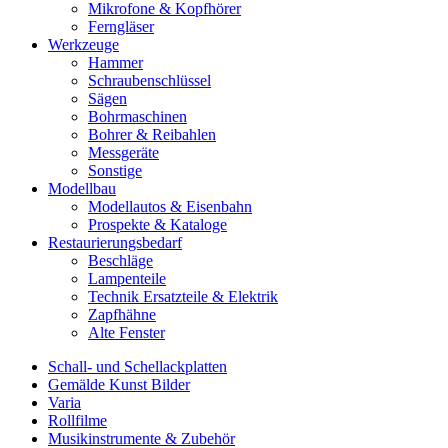
Mikrofone & Kopfhörer
Ferngläser
Werkzeuge
Hammer
Schraubenschlüssel
Sägen
Bohrmaschinen
Bohrer & Reibahlen
Messgeräte
Sonstige
Modellbau
Modellautos & Eisenbahn
Prospekte & Kataloge
Restaurierungsbedarf
Beschläge
Lampenteile
Technik Ersatzteile & Elektrik
Zapfhähne
Alte Fenster
Schall- und Schellackplatten
Gemälde Kunst Bilder
Varia
Rollfilme
Musikinstrumente & Zubehör