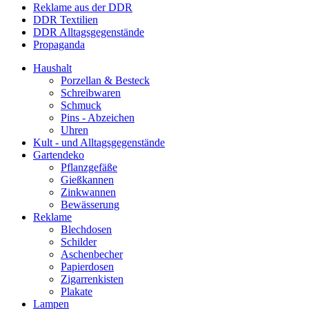
Reklame aus der DDR
DDR Textilien
DDR Alltagsgegenstände
Propaganda
Haushalt
Porzellan & Besteck
Schreibwaren
Schmuck
Pins - Abzeichen
Uhren
Kult - und Alltagsgegenstände
Gartendeko
Pflanzgefäße
Gießkannen
Zinkwannen
Bewässerung
Reklame
Blechdosen
Schilder
Aschenbecher
Papierdosen
Zigarrenkisten
Plakate
Lampen