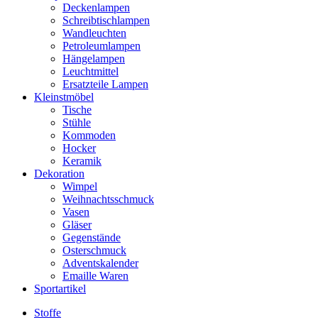
Deckenlampen
Schreibtischlampen
Wandleuchten
Petroleumlampen
Hängelampen
Leuchtmittel
Ersatzteile Lampen
Kleinstmöbel
Tische
Stühle
Kommoden
Hocker
Keramik
Dekoration
Wimpel
Weihnachtsschmuck
Vasen
Gläser
Gegenstände
Osterschmuck
Adventskalender
Emaille Waren
Sportartikel
Stoffe