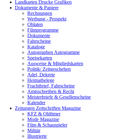
Landkarten Drucke Grafiken
Dokumente & Papiere
Rechnungen
Werbung - Prospekt
Oblaten
Filmprogramme
Dokumente
Fahrscheine
Kataloge
Autographen Autogramme
Speisekarten
Ausweise & Mitgliedskarten
Politik/ Zeitgeschehen
Adel, Dekrete
Heimatbelege
Frachtbrief, Fahrscheine
Amtsschreiben & Recht
Meisterbriefe & Gesellenscheine
Kalender
Zeitungen Zeitschriften Magazine
KFZ & Oldtimer
Mode Magazine
Film & Schauspieler
Militär
Illustrierte