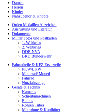
Damen
Herren
Kinder
Nähzubehör & Knöpfe
Orden Medaillen Abzeichen
Ausrüstung und Literatur
Dokumente
Militär Fotos und Postkarten
1. Weltkrieg
2. Weltkrieg
DDR NVA
BRD Bundeswehr
Fahrradteile & KFZ Ersatzteile
PKW/LKW
Motorrad/ Moped
Fahrrad
Nutzfahrzeuge
Geräte & Technik
Kameras
Schreibmaschinen
Radios
Röhren Tubes
Mikrofone & Kopfhörer