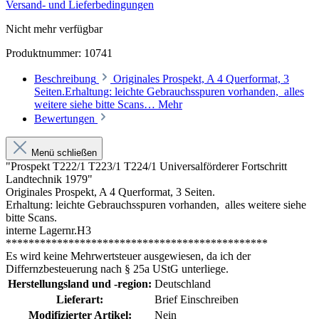
Versand- und Lieferbedingungen
Nicht mehr verfügbar
Produktnummer:
10741
Beschreibung
Originales Prospekt, A 4 Querformat, 3
Seiten.Erhaltung: leichte Gebrauchsspuren vorhanden, alles
weitere siehe bitte Scans…
Mehr
Bewertungen
Menü schließen
"Prospekt T222/1 T223/1 T224/1 Universalförderer Fortschritt
Landtechnik 1979"
Originales Prospekt, A 4 Querformat, 3 Seiten.
Erhaltung: leichte Gebrauchsspuren vorhanden, alles weitere siehe
bitte Scans.
interne Lagernr.H3
**********************************************
Es wird keine Mehrwertsteuer ausgewiesen, da ich der
Differnzbesteuerung nach § 25a UStG unterliege.
Herstellungsland und -region:
Deutschland
Lieferart:
Brief Einschreiben
Modifizierter Artikel:
Nein