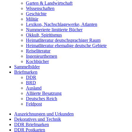
Garten & Landwirtschaft
Wissenschaften
Geschichte
Militär
Lexikon, Nachschlagewerke, Atlanten
Nummerierte limitierte Bücher
Okkult, Spiritismus
Heimatliteratur deutschsprachiger Raum
Heimatliteratur ehemalige deutsche Gebiete
Reiseliteratur
Ingenieurthemen
Kochbücher
Sammelbilder
Briefmarken
DDR
BRD
Ausland
Alliierte Besatzung
Deutsches Reich
Feldpost
Auszeichnungen und Urkunden
Dekoratives und Technik
DDR Briefmarken
DDR Postkarten