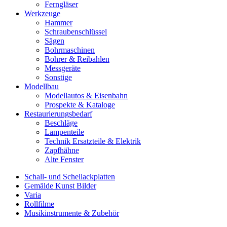
Ferngläser
Werkzeuge
Hammer
Schraubenschlüssel
Sägen
Bohrmaschinen
Bohrer & Reibahlen
Messgeräte
Sonstige
Modellbau
Modellautos & Eisenbahn
Prospekte & Kataloge
Restaurierungsbedarf
Beschläge
Lampenteile
Technik Ersatzteile & Elektrik
Zapfhähne
Alte Fenster
Schall- und Schellackplatten
Gemälde Kunst Bilder
Varia
Rollfilme
Musikinstrumente & Zubehör