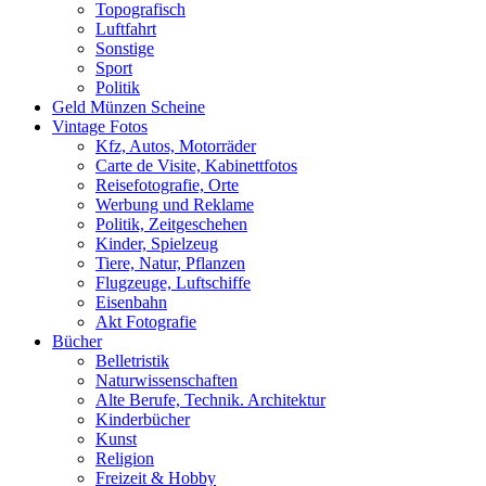
Topografisch
Luftfahrt
Sonstige
Sport
Politik
Geld Münzen Scheine
Vintage Fotos
Kfz, Autos, Motorräder
Carte de Visite, Kabinettfotos
Reisefotografie, Orte
Werbung und Reklame
Politik, Zeitgeschehen
Kinder, Spielzeug
Tiere, Natur, Pflanzen
Flugzeuge, Luftschiffe
Eisenbahn
Akt Fotografie
Bücher
Belletristik
Naturwissenschaften
Alte Berufe, Technik. Architektur
Kinderbücher
Kunst
Religion
Freizeit & Hobby