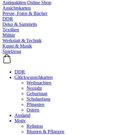
Antiquitäten Online Shop
Ansichtskarten
Presse, Fotos & Bücher
DDR
Deko & Sammeln
Textilien
Militär
Werkstatt & Technik
Kunst & Musik
Spielzeug
DDR
Glückwunschkarten
Weihnachten
Neujahr
Geburtstag
Schulanfang
Pfingsten
Ostern
Ausland
Motiv
Religion
Blumen & Pflanzen