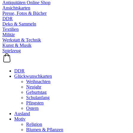
Antiquitäten Online Shop
Ansichtskarten
Presse, Fotos & Bücher
DDR
Deko & Sammeln
Textilien
Militär
Werkstatt & Technik
Kunst & Musik
Spielzeug
DDR
Glückwunschkarten
Weihnachten
Neujahr
Geburtstag
Schulanfang
Pfingsten
Ostern
Ausland
Motiv
Religion
Blumen & Pflanzen