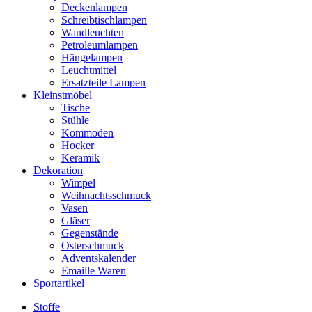
Deckenlampen
Schreibtischlampen
Wandleuchten
Petroleumlampen
Hängelampen
Leuchtmittel
Ersatzteile Lampen
Kleinstmöbel
Tische
Stühle
Kommoden
Hocker
Keramik
Dekoration
Wimpel
Weihnachtsschmuck
Vasen
Gläser
Gegenstände
Osterschmuck
Adventskalender
Emaille Waren
Sportartikel
Stoffe