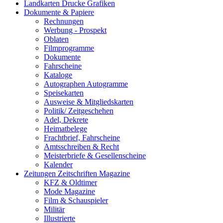
Landkarten Drucke Grafiken
Dokumente & Papiere
Rechnungen
Werbung - Prospekt
Oblaten
Filmprogramme
Dokumente
Fahrscheine
Kataloge
Autographen Autogramme
Speisekarten
Ausweise & Mitgliedskarten
Politik/ Zeitgeschehen
Adel, Dekrete
Heimatbelege
Frachtbrief, Fahrscheine
Amtsschreiben & Recht
Meisterbriefe & Gesellenscheine
Kalender
Zeitungen Zeitschriften Magazine
KFZ & Oldtimer
Mode Magazine
Film & Schauspieler
Militär
Illustrierte