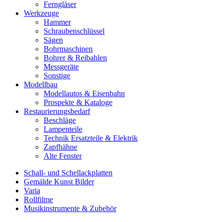
Ferngläser
Werkzeuge
Hammer
Schraubenschlüssel
Sägen
Bohrmaschinen
Bohrer & Reibahlen
Messgeräte
Sonstige
Modellbau
Modellautos & Eisenbahn
Prospekte & Kataloge
Restaurierungsbedarf
Beschläge
Lampenteile
Technik Ersatzteile & Elektrik
Zapfhähne
Alte Fenster
Schall- und Schellackplatten
Gemälde Kunst Bilder
Varia
Rollfilme
Musikinstrumente & Zubehör