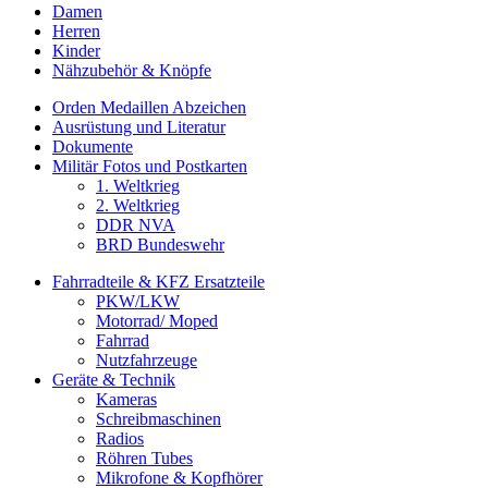
Damen
Herren
Kinder
Nähzubehör & Knöpfe
Orden Medaillen Abzeichen
Ausrüstung und Literatur
Dokumente
Militär Fotos und Postkarten
1. Weltkrieg
2. Weltkrieg
DDR NVA
BRD Bundeswehr
Fahrradteile & KFZ Ersatzteile
PKW/LKW
Motorrad/ Moped
Fahrrad
Nutzfahrzeuge
Geräte & Technik
Kameras
Schreibmaschinen
Radios
Röhren Tubes
Mikrofone & Kopfhörer