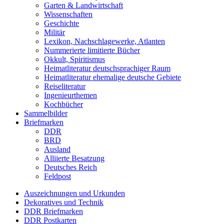
Garten & Landwirtschaft
Wissenschaften
Geschichte
Militär
Lexikon, Nachschlagewerke, Atlanten
Nummerierte limitierte Bücher
Okkult, Spiritismus
Heimatliteratur deutschsprachiger Raum
Heimatliteratur ehemalige deutsche Gebiete
Reiseliteratur
Ingenieurthemen
Kochbücher
Sammelbilder
Briefmarken
DDR
BRD
Ausland
Alliierte Besatzung
Deutsches Reich
Feldpost
Auszeichnungen und Urkunden
Dekoratives und Technik
DDR Briefmarken
DDR Postkarten