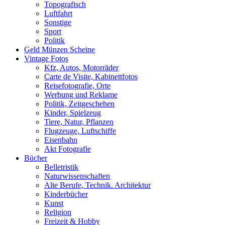
Topografisch
Luftfahrt
Sonstige
Sport
Politik
Geld Münzen Scheine
Vintage Fotos
Kfz, Autos, Motorräder
Carte de Visite, Kabinettfotos
Reisefotografie, Orte
Werbung und Reklame
Politik, Zeitgeschehen
Kinder, Spielzeug
Tiere, Natur, Pflanzen
Flugzeuge, Luftschiffe
Eisenbahn
Akt Fotografie
Bücher
Belletristik
Naturwissenschaften
Alte Berufe, Technik. Architektur
Kinderbücher
Kunst
Religion
Freizeit & Hobby