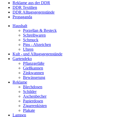
Reklame aus der DDR
DDR Textilien
DDR Alltagsgegenstände
Propaganda
Haushalt
Porzellan & Besteck
Schreibwaren
Schmuck
Pins - Abzeichen
Uhren
Kult - und Alltagsgegenstände
Gartendeko
Pflanzgefäße
Gießkannen
Zinkwannen
Bewässerung
Reklame
Blechdosen
Schilder
Aschenbecher
Papierdosen
Zigarrenkisten
Plakate
Lampen