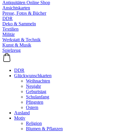
Antiquitäten Online Shop
Ansichtskarten
Presse, Fotos & Bücher
DDR
Deko & Sammeln
Textilien
Militär
Werkstatt & Technik
Kunst & Musik
Spielzeug
DDR
Glückwunschkarten
Weihnachten
Neujahr
Geburtstag
Schulanfang
Pfingsten
Ostern
Ausland
Motiv
Religion
Blumen & Pflanzen