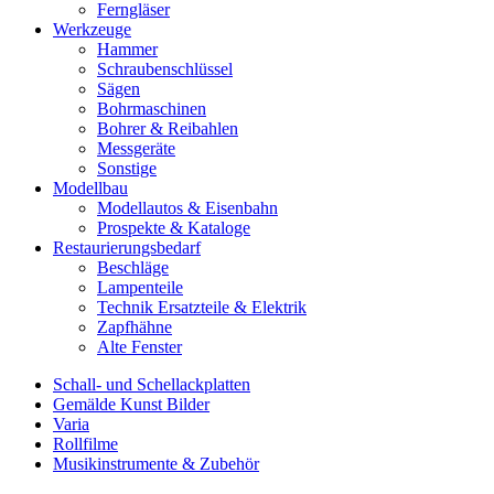
Ferngläser
Werkzeuge
Hammer
Schraubenschlüssel
Sägen
Bohrmaschinen
Bohrer & Reibahlen
Messgeräte
Sonstige
Modellbau
Modellautos & Eisenbahn
Prospekte & Kataloge
Restaurierungsbedarf
Beschläge
Lampenteile
Technik Ersatzteile & Elektrik
Zapfhähne
Alte Fenster
Schall- und Schellackplatten
Gemälde Kunst Bilder
Varia
Rollfilme
Musikinstrumente & Zubehör