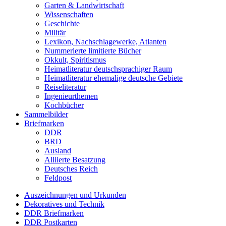
Garten & Landwirtschaft
Wissenschaften
Geschichte
Militär
Lexikon, Nachschlagewerke, Atlanten
Nummerierte limitierte Bücher
Okkult, Spiritismus
Heimatliteratur deutschsprachiger Raum
Heimatliteratur ehemalige deutsche Gebiete
Reiseliteratur
Ingenieurthemen
Kochbücher
Sammelbilder
Briefmarken
DDR
BRD
Ausland
Alliierte Besatzung
Deutsches Reich
Feldpost
Auszeichnungen und Urkunden
Dekoratives und Technik
DDR Briefmarken
DDR Postkarten