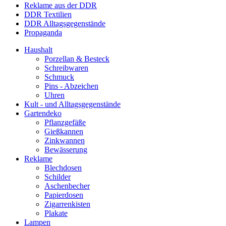
Reklame aus der DDR
DDR Textilien
DDR Alltagsgegenstände
Propaganda
Haushalt
Porzellan & Besteck
Schreibwaren
Schmuck
Pins - Abzeichen
Uhren
Kult - und Alltagsgegenstände
Gartendeko
Pflanzgefäße
Gießkannen
Zinkwannen
Bewässerung
Reklame
Blechdosen
Schilder
Aschenbecher
Papierdosen
Zigarrenkisten
Plakate
Lampen