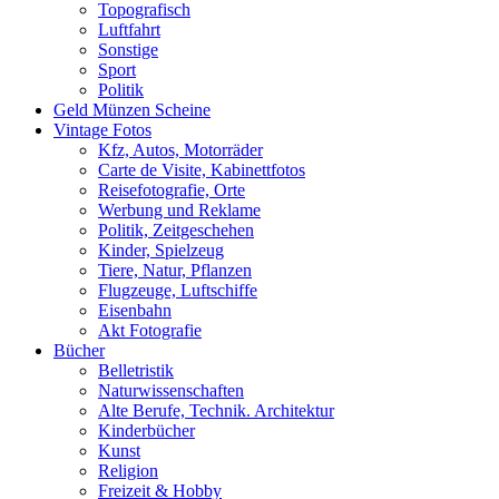
Topografisch
Luftfahrt
Sonstige
Sport
Politik
Geld Münzen Scheine
Vintage Fotos
Kfz, Autos, Motorräder
Carte de Visite, Kabinettfotos
Reisefotografie, Orte
Werbung und Reklame
Politik, Zeitgeschehen
Kinder, Spielzeug
Tiere, Natur, Pflanzen
Flugzeuge, Luftschiffe
Eisenbahn
Akt Fotografie
Bücher
Belletristik
Naturwissenschaften
Alte Berufe, Technik. Architektur
Kinderbücher
Kunst
Religion
Freizeit & Hobby