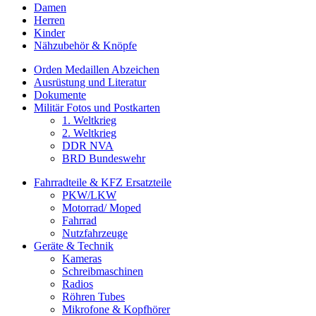
Damen
Herren
Kinder
Nähzubehör & Knöpfe
Orden Medaillen Abzeichen
Ausrüstung und Literatur
Dokumente
Militär Fotos und Postkarten
1. Weltkrieg
2. Weltkrieg
DDR NVA
BRD Bundeswehr
Fahrradteile & KFZ Ersatzteile
PKW/LKW
Motorrad/ Moped
Fahrrad
Nutzfahrzeuge
Geräte & Technik
Kameras
Schreibmaschinen
Radios
Röhren Tubes
Mikrofone & Kopfhörer