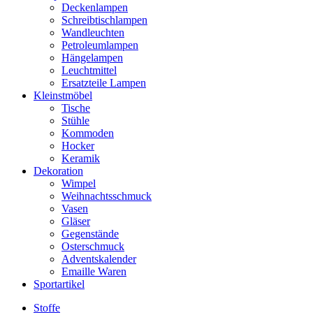
Deckenlampen
Schreibtischlampen
Wandleuchten
Petroleumlampen
Hängelampen
Leuchtmittel
Ersatzteile Lampen
Kleinstmöbel
Tische
Stühle
Kommoden
Hocker
Keramik
Dekoration
Wimpel
Weihnachtsschmuck
Vasen
Gläser
Gegenstände
Osterschmuck
Adventskalender
Emaille Waren
Sportartikel
Stoffe