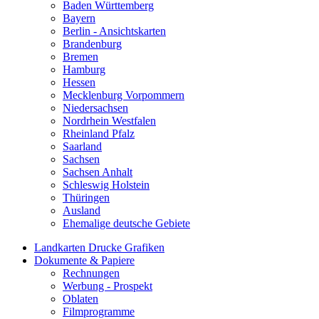
Baden Württemberg
Bayern
Berlin - Ansichtskarten
Brandenburg
Bremen
Hamburg
Hessen
Mecklenburg Vorpommern
Niedersachsen
Nordrhein Westfalen
Rheinland Pfalz
Saarland
Sachsen
Sachsen Anhalt
Schleswig Holstein
Thüringen
Ausland
Ehemalige deutsche Gebiete
Landkarten Drucke Grafiken
Dokumente & Papiere
Rechnungen
Werbung - Prospekt
Oblaten
Filmprogramme