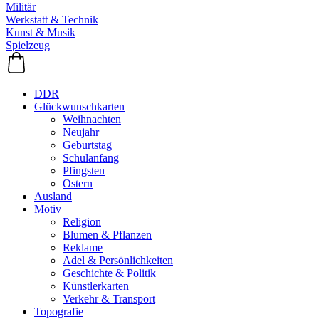
Militär
Werkstatt & Technik
Kunst & Musik
Spielzeug
DDR
Glückwunschkarten
Weihnachten
Neujahr
Geburtstag
Schulanfang
Pfingsten
Ostern
Ausland
Motiv
Religion
Blumen & Pflanzen
Reklame
Adel & Persönlichkeiten
Geschichte & Politik
Künstlerkarten
Verkehr & Transport
Topografie