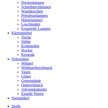
Deckenlampen
Schreibtischlampen
Wandleuchten
Petroleumlampen
Hängelampen
Leuchtmittel
Ersatzteile Lampen
Kleinstmöbel
Tische
Stühle
Kommoden
Hocker
Keramik
Dekoration
Wimpel
Weihnachtsschmuck
Vasen
Gläser
Gegenstände
Osterschmuck
Adventskalender
Emaille Waren
Sportartikel
Stoffe