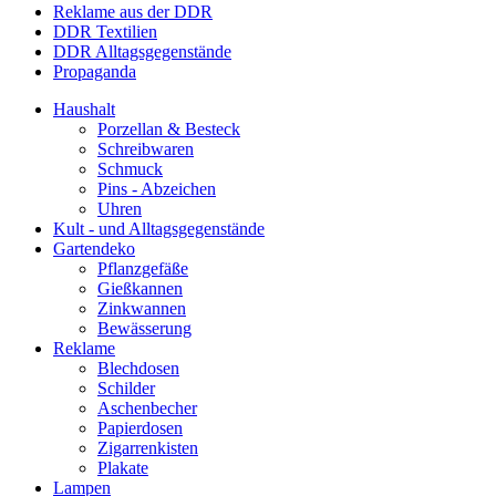
Reklame aus der DDR
DDR Textilien
DDR Alltagsgegenstände
Propaganda
Haushalt
Porzellan & Besteck
Schreibwaren
Schmuck
Pins - Abzeichen
Uhren
Kult - und Alltagsgegenstände
Gartendeko
Pflanzgefäße
Gießkannen
Zinkwannen
Bewässerung
Reklame
Blechdosen
Schilder
Aschenbecher
Papierdosen
Zigarrenkisten
Plakate
Lampen