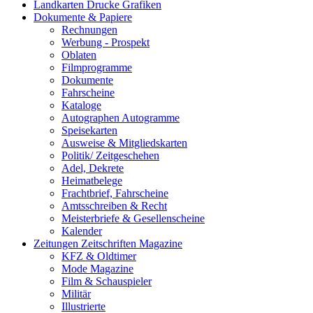
Landkarten Drucke Grafiken
Dokumente & Papiere
Rechnungen
Werbung - Prospekt
Oblaten
Filmprogramme
Dokumente
Fahrscheine
Kataloge
Autographen Autogramme
Speisekarten
Ausweise & Mitgliedskarten
Politik/ Zeitgeschehen
Adel, Dekrete
Heimatbelege
Frachtbrief, Fahrscheine
Amtsschreiben & Recht
Meisterbriefe & Gesellenscheine
Kalender
Zeitungen Zeitschriften Magazine
KFZ & Oldtimer
Mode Magazine
Film & Schauspieler
Militär
Illustrierte