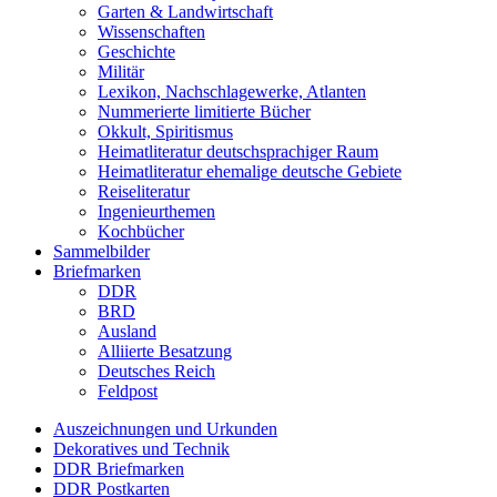
Garten & Landwirtschaft
Wissenschaften
Geschichte
Militär
Lexikon, Nachschlagewerke, Atlanten
Nummerierte limitierte Bücher
Okkult, Spiritismus
Heimatliteratur deutschsprachiger Raum
Heimatliteratur ehemalige deutsche Gebiete
Reiseliteratur
Ingenieurthemen
Kochbücher
Sammelbilder
Briefmarken
DDR
BRD
Ausland
Alliierte Besatzung
Deutsches Reich
Feldpost
Auszeichnungen und Urkunden
Dekoratives und Technik
DDR Briefmarken
DDR Postkarten