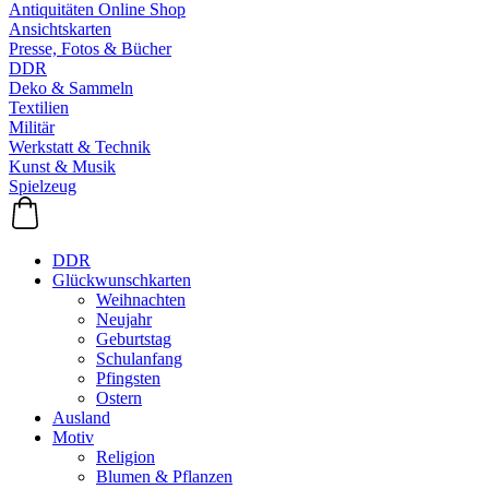
Antiquitäten Online Shop
Ansichtskarten
Presse, Fotos & Bücher
DDR
Deko & Sammeln
Textilien
Militär
Werkstatt & Technik
Kunst & Musik
Spielzeug
DDR
Glückwunschkarten
Weihnachten
Neujahr
Geburtstag
Schulanfang
Pfingsten
Ostern
Ausland
Motiv
Religion
Blumen & Pflanzen