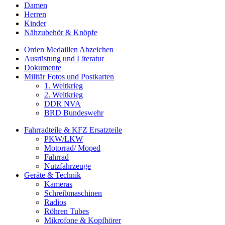
Damen
Herren
Kinder
Nähzubehör & Knöpfe
Orden Medaillen Abzeichen
Ausrüstung und Literatur
Dokumente
Militär Fotos und Postkarten
1. Weltkrieg
2. Weltkrieg
DDR NVA
BRD Bundeswehr
Fahrradteile & KFZ Ersatzteile
PKW/LKW
Motorrad/ Moped
Fahrrad
Nutzfahrzeuge
Geräte & Technik
Kameras
Schreibmaschinen
Radios
Röhren Tubes
Mikrofone & Kopfhörer