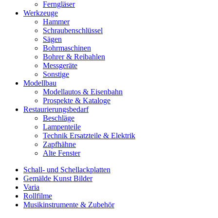
Ferngläser
Werkzeuge
Hammer
Schraubenschlüssel
Sägen
Bohrmaschinen
Bohrer & Reibahlen
Messgeräte
Sonstige
Modellbau
Modellautos & Eisenbahn
Prospekte & Kataloge
Restaurierungsbedarf
Beschläge
Lampenteile
Technik Ersatzteile & Elektrik
Zapfhähne
Alte Fenster
Schall- und Schellackplatten
Gemälde Kunst Bilder
Varia
Rollfilme
Musikinstrumente & Zubehör