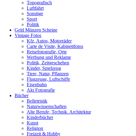
Topografisch
Luftfahrt
Sonstige
Sport
Politik
Geld Münzen Scheine
Vintage Fotos
Kfz, Autos, Motorräder
Carte de Visite, Kabinettfotos
Reisefotografie, Orte
Werbung und Reklame
Politik, Zeitgeschehen
Kinder, Spielzeug
Tiere, Natur, Pflanzen
Flugzeuge, Luftschiffe
Eisenbahn
Akt Fotografie
Bücher
Belletristik
Naturwissenschaften
Alte Berufe, Technik. Architektur
Kinderbücher
Kunst
Religion
Freizeit & Hobby