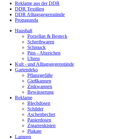
Reklame aus der DDR
DDR Textilien
DDR Alltagsgegenstände
Propaganda
Haushalt
Porzellan & Besteck
Schreibwaren
Schmuck
Pins - Abzeichen
Uhren
Kult - und Alltagsgegenstände
Gartendeko
Pflanzgefäße
Gießkannen
Zinkwannen
Bewässerung
Reklame
Blechdosen
Schilder
Aschenbecher
Papierdosen
Zigarrenkisten
Plakate
Lampen