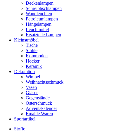
Deckenlampen
Schreibtischlampen
Wandleuchten
Petroleumlampen
Hängelampen
Leuchtmittel
Ersatzteile Lampen
Kleinstmöbel
Tische
Stühle
Kommoden
Hocker
Keramik
Dekoration
Wimpel
Weihnachtsschmuck
Vasen
Gläser
Gegenstände
Osterschmuck
Adventskalender
Emaille Waren
Sportartikel
Stoffe