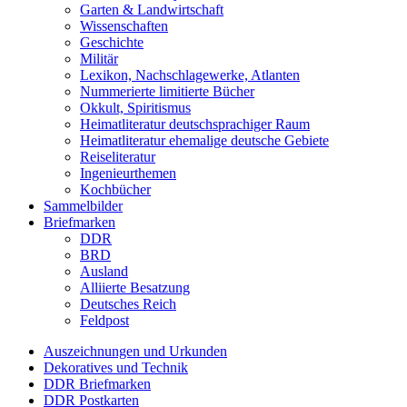
Garten & Landwirtschaft
Wissenschaften
Geschichte
Militär
Lexikon, Nachschlagewerke, Atlanten
Nummerierte limitierte Bücher
Okkult, Spiritismus
Heimatliteratur deutschsprachiger Raum
Heimatliteratur ehemalige deutsche Gebiete
Reiseliteratur
Ingenieurthemen
Kochbücher
Sammelbilder
Briefmarken
DDR
BRD
Ausland
Alliierte Besatzung
Deutsches Reich
Feldpost
Auszeichnungen und Urkunden
Dekoratives und Technik
DDR Briefmarken
DDR Postkarten