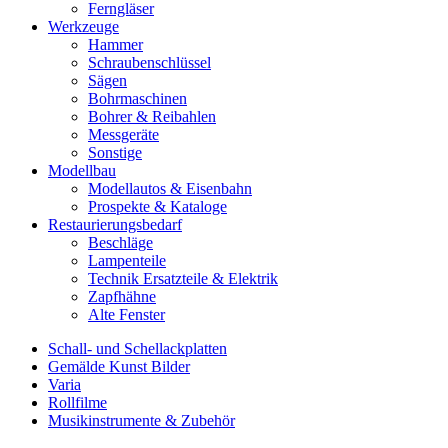
Ferngläser
Werkzeuge
Hammer
Schraubenschlüssel
Sägen
Bohrmaschinen
Bohrer & Reibahlen
Messgeräte
Sonstige
Modellbau
Modellautos & Eisenbahn
Prospekte & Kataloge
Restaurierungsbedarf
Beschläge
Lampenteile
Technik Ersatzteile & Elektrik
Zapfhähne
Alte Fenster
Schall- und Schellackplatten
Gemälde Kunst Bilder
Varia
Rollfilme
Musikinstrumente & Zubehör