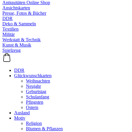
Antiquitäten Online Shop
Ansichtskarten
Presse, Fotos & Bücher
DDR
Deko & Sammeln
Textilien
Militär
Werkstatt & Technik
Kunst & Musik
Spielzeug
DDR
Glückwunschkarten
Weihnachten
Neujahr
Geburtstag
Schulanfang
Pfingsten
Ostern
Ausland
Motiv
Religion
Blumen & Pflanzen