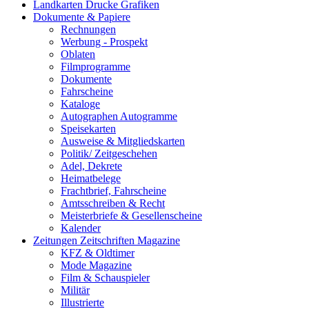
Landkarten Drucke Grafiken
Dokumente & Papiere
Rechnungen
Werbung - Prospekt
Oblaten
Filmprogramme
Dokumente
Fahrscheine
Kataloge
Autographen Autogramme
Speisekarten
Ausweise & Mitgliedskarten
Politik/ Zeitgeschehen
Adel, Dekrete
Heimatbelege
Frachtbrief, Fahrscheine
Amtsschreiben & Recht
Meisterbriefe & Gesellenscheine
Kalender
Zeitungen Zeitschriften Magazine
KFZ & Oldtimer
Mode Magazine
Film & Schauspieler
Militär
Illustrierte