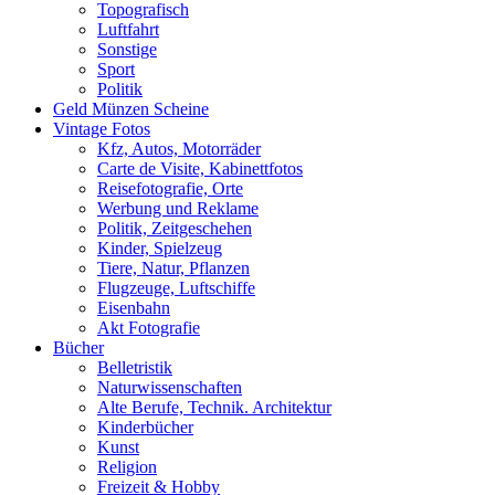
Topografisch
Luftfahrt
Sonstige
Sport
Politik
Geld Münzen Scheine
Vintage Fotos
Kfz, Autos, Motorräder
Carte de Visite, Kabinettfotos
Reisefotografie, Orte
Werbung und Reklame
Politik, Zeitgeschehen
Kinder, Spielzeug
Tiere, Natur, Pflanzen
Flugzeuge, Luftschiffe
Eisenbahn
Akt Fotografie
Bücher
Belletristik
Naturwissenschaften
Alte Berufe, Technik. Architektur
Kinderbücher
Kunst
Religion
Freizeit & Hobby