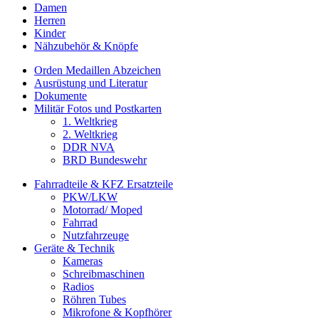
Damen
Herren
Kinder
Nähzubehör & Knöpfe
Orden Medaillen Abzeichen
Ausrüstung und Literatur
Dokumente
Militär Fotos und Postkarten
1. Weltkrieg
2. Weltkrieg
DDR NVA
BRD Bundeswehr
Fahrradteile & KFZ Ersatzteile
PKW/LKW
Motorrad/ Moped
Fahrrad
Nutzfahrzeuge
Geräte & Technik
Kameras
Schreibmaschinen
Radios
Röhren Tubes
Mikrofone & Kopfhörer