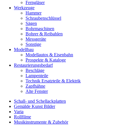
Ferngläser
Werkzeuge
Hammer
Schraubenschlüssel
Sägen
Bohrmaschinen
Bohrer & Reibahlen
Messgeräte
Sonstige
Modellbau
Modellautos & Eisenbahn
Prospekte & Kataloge
Restaurierungsbedarf
Beschläge
Lampenteile
Technik Ersatzteile & Elektrik
Zapfhähne
Alte Fenster
Schall- und Schellackplatten
Gemälde Kunst Bilder
Varia
Rollfilme
Musikinstrumente & Zubehör