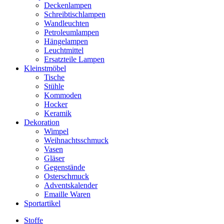
Deckenlampen
Schreibtischlampen
Wandleuchten
Petroleumlampen
Hängelampen
Leuchtmittel
Ersatzteile Lampen
Kleinstmöbel
Tische
Stühle
Kommoden
Hocker
Keramik
Dekoration
Wimpel
Weihnachtsschmuck
Vasen
Gläser
Gegenstände
Osterschmuck
Adventskalender
Emaille Waren
Sportartikel
Stoffe