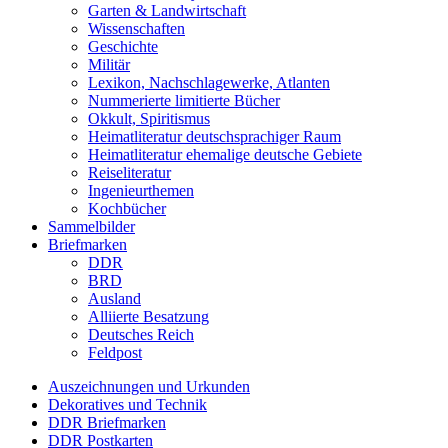
Garten & Landwirtschaft
Wissenschaften
Geschichte
Militär
Lexikon, Nachschlagewerke, Atlanten
Nummerierte limitierte Bücher
Okkult, Spiritismus
Heimatliteratur deutschsprachiger Raum
Heimatliteratur ehemalige deutsche Gebiete
Reiseliteratur
Ingenieurthemen
Kochbücher
Sammelbilder
Briefmarken
DDR
BRD
Ausland
Alliierte Besatzung
Deutsches Reich
Feldpost
Auszeichnungen und Urkunden
Dekoratives und Technik
DDR Briefmarken
DDR Postkarten