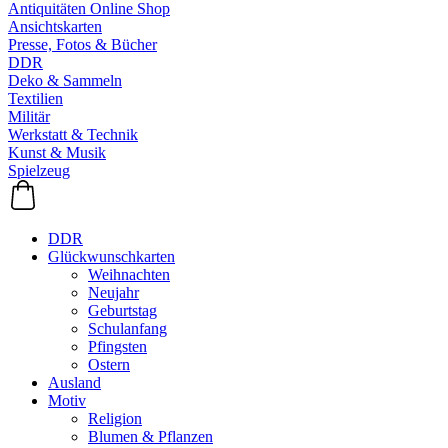
Antiquitäten Online Shop
Ansichtskarten
Presse, Fotos & Bücher
DDR
Deko & Sammeln
Textilien
Militär
Werkstatt & Technik
Kunst & Musik
Spielzeug
DDR
Glückwunschkarten
Weihnachten
Neujahr
Geburtstag
Schulanfang
Pfingsten
Ostern
Ausland
Motiv
Religion
Blumen & Pflanzen