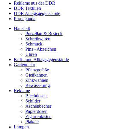
Reklame aus der DDR
DDR Textilien
DDR Alltagsgegenstände
Propaganda
Haushalt
Porzellan & Besteck
Schreibwaren
Schmuck
Pins - Abzeichen
Uhren
Kult - und Alltagsgegenstände
Gartendeko
Pflanzgefäße
Gießkannen
Zinkwannen
Bewässerung
Reklame
Blechdosen
Schilder
Aschenbecher
Papierdosen
Zigarrenkisten
Plakate
Lampen