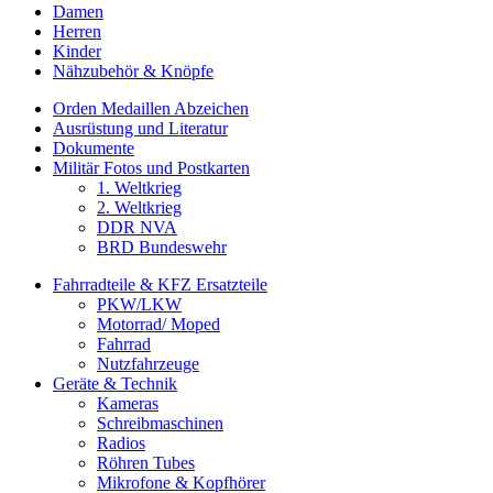
Damen
Herren
Kinder
Nähzubehör & Knöpfe
Orden Medaillen Abzeichen
Ausrüstung und Literatur
Dokumente
Militär Fotos und Postkarten
1. Weltkrieg
2. Weltkrieg
DDR NVA
BRD Bundeswehr
Fahrradteile & KFZ Ersatzteile
PKW/LKW
Motorrad/ Moped
Fahrrad
Nutzfahrzeuge
Geräte & Technik
Kameras
Schreibmaschinen
Radios
Röhren Tubes
Mikrofone & Kopfhörer