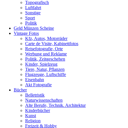
Topografisch
Luftfahrt
Sonstige
Sport
Politik
Geld Münzen Scheine
Vintage Fotos
Kfz, Autos, Motorräder
Carte de Visite, Kabinettfotos
Reisefotografie, Orte
Werbung und Reklame
Politik, Zeitgeschehen
Kinder, Spielzeug
Tiere, Natur, Pflanzen
Flugzeuge, Luftschiffe
Eisenbahn
Akt Fotografie
Bücher
Belletristik
Naturwissenschaften
Alte Berufe, Technik. Architektur
Kinderbücher
Kunst
Religion
Freizeit & Hobby