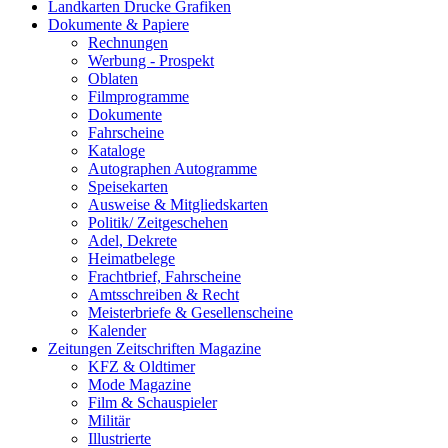
Landkarten Drucke Grafiken
Dokumente & Papiere
Rechnungen
Werbung - Prospekt
Oblaten
Filmprogramme
Dokumente
Fahrscheine
Kataloge
Autographen Autogramme
Speisekarten
Ausweise & Mitgliedskarten
Politik/ Zeitgeschehen
Adel, Dekrete
Heimatbelege
Frachtbrief, Fahrscheine
Amtsschreiben & Recht
Meisterbriefe & Gesellenscheine
Kalender
Zeitungen Zeitschriften Magazine
KFZ & Oldtimer
Mode Magazine
Film & Schauspieler
Militär
Illustrierte