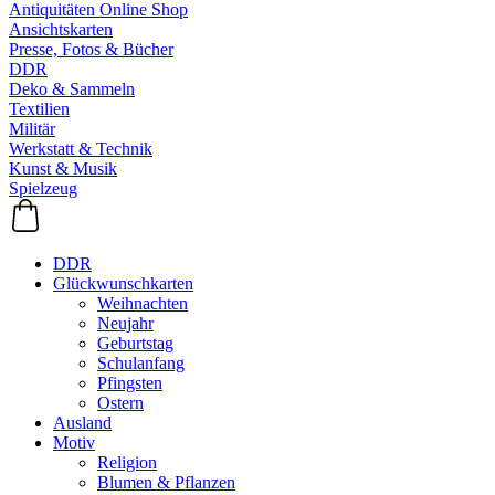
Antiquitäten Online Shop
Ansichtskarten
Presse, Fotos & Bücher
DDR
Deko & Sammeln
Textilien
Militär
Werkstatt & Technik
Kunst & Musik
Spielzeug
DDR
Glückwunschkarten
Weihnachten
Neujahr
Geburtstag
Schulanfang
Pfingsten
Ostern
Ausland
Motiv
Religion
Blumen & Pflanzen