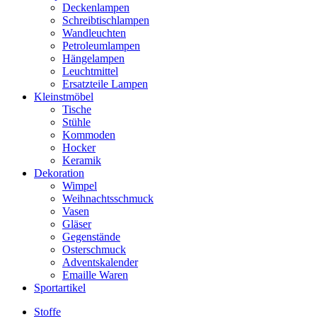
Deckenlampen
Schreibtischlampen
Wandleuchten
Petroleumlampen
Hängelampen
Leuchtmittel
Ersatzteile Lampen
Kleinstmöbel
Tische
Stühle
Kommoden
Hocker
Keramik
Dekoration
Wimpel
Weihnachtsschmuck
Vasen
Gläser
Gegenstände
Osterschmuck
Adventskalender
Emaille Waren
Sportartikel
Stoffe