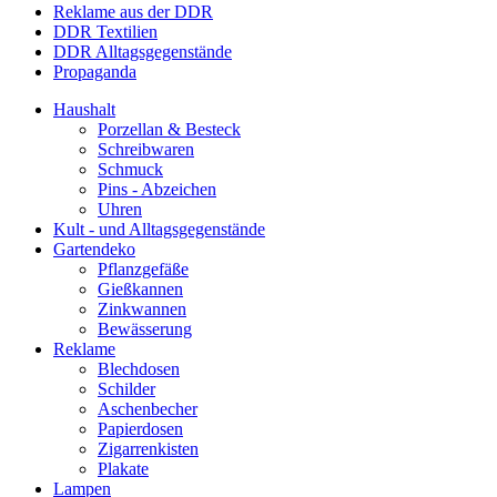
Reklame aus der DDR
DDR Textilien
DDR Alltagsgegenstände
Propaganda
Haushalt
Porzellan & Besteck
Schreibwaren
Schmuck
Pins - Abzeichen
Uhren
Kult - und Alltagsgegenstände
Gartendeko
Pflanzgefäße
Gießkannen
Zinkwannen
Bewässerung
Reklame
Blechdosen
Schilder
Aschenbecher
Papierdosen
Zigarrenkisten
Plakate
Lampen