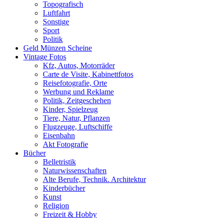
Topografisch
Luftfahrt
Sonstige
Sport
Politik
Geld Münzen Scheine
Vintage Fotos
Kfz, Autos, Motorräder
Carte de Visite, Kabinettfotos
Reisefotografie, Orte
Werbung und Reklame
Politik, Zeitgeschehen
Kinder, Spielzeug
Tiere, Natur, Pflanzen
Flugzeuge, Luftschiffe
Eisenbahn
Akt Fotografie
Bücher
Belletristik
Naturwissenschaften
Alte Berufe, Technik. Architektur
Kinderbücher
Kunst
Religion
Freizeit & Hobby