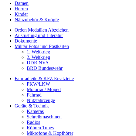
Damen
Herren
Kinder
Nähzubehör & Knöpfe
Orden Medaillen Abzeichen
Ausrüstung und Literatur
Dokumente
Militär Fotos und Postkarten
1. Weltkrieg
2. Weltkrieg
DDR NVA
BRD Bundeswehr
Fahrradteile & KFZ Ersatzteile
PKW/LKW
Motorrad/ Moped
Fahrrad
Nutzfahrzeuge
Geräte & Technik
Kameras
Schreibmaschinen
Radios
Röhren Tubes
Mikrofone & Kopfhörer