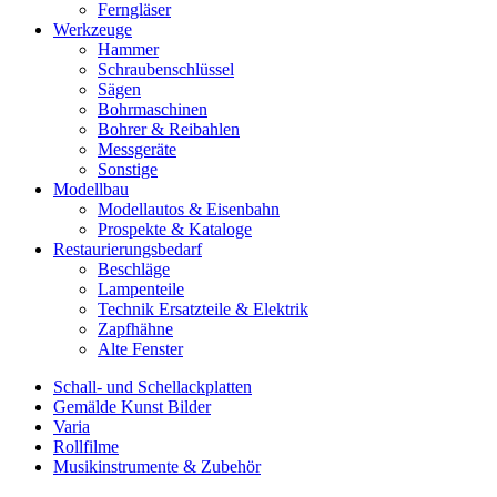
Ferngläser
Werkzeuge
Hammer
Schraubenschlüssel
Sägen
Bohrmaschinen
Bohrer & Reibahlen
Messgeräte
Sonstige
Modellbau
Modellautos & Eisenbahn
Prospekte & Kataloge
Restaurierungsbedarf
Beschläge
Lampenteile
Technik Ersatzteile & Elektrik
Zapfhähne
Alte Fenster
Schall- und Schellackplatten
Gemälde Kunst Bilder
Varia
Rollfilme
Musikinstrumente & Zubehör