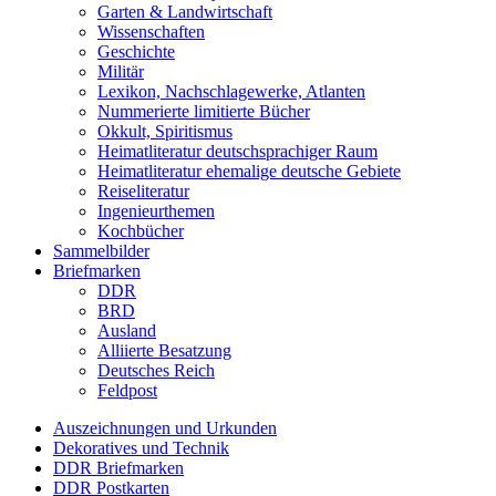
Garten & Landwirtschaft
Wissenschaften
Geschichte
Militär
Lexikon, Nachschlagewerke, Atlanten
Nummerierte limitierte Bücher
Okkult, Spiritismus
Heimatliteratur deutschsprachiger Raum
Heimatliteratur ehemalige deutsche Gebiete
Reiseliteratur
Ingenieurthemen
Kochbücher
Sammelbilder
Briefmarken
DDR
BRD
Ausland
Alliierte Besatzung
Deutsches Reich
Feldpost
Auszeichnungen und Urkunden
Dekoratives und Technik
DDR Briefmarken
DDR Postkarten