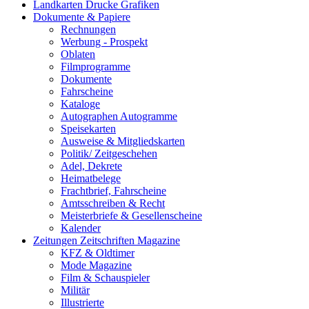
Landkarten Drucke Grafiken
Dokumente & Papiere
Rechnungen
Werbung - Prospekt
Oblaten
Filmprogramme
Dokumente
Fahrscheine
Kataloge
Autographen Autogramme
Speisekarten
Ausweise & Mitgliedskarten
Politik/ Zeitgeschehen
Adel, Dekrete
Heimatbelege
Frachtbrief, Fahrscheine
Amtsschreiben & Recht
Meisterbriefe & Gesellenscheine
Kalender
Zeitungen Zeitschriften Magazine
KFZ & Oldtimer
Mode Magazine
Film & Schauspieler
Militär
Illustrierte