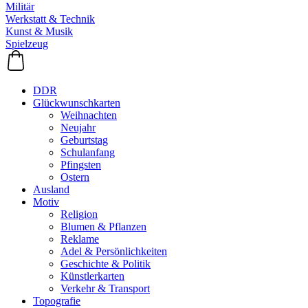
Militär
Werkstatt & Technik
Kunst & Musik
Spielzeug
DDR
Glückwunschkarten
Weihnachten
Neujahr
Geburtstag
Schulanfang
Pfingsten
Ostern
Ausland
Motiv
Religion
Blumen & Pflanzen
Reklame
Adel & Persönlichkeiten
Geschichte & Politik
Künstlerkarten
Verkehr & Transport
Topografie