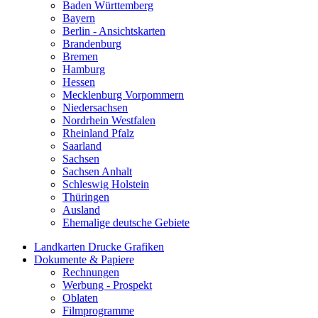
Baden Württemberg
Bayern
Berlin - Ansichtskarten
Brandenburg
Bremen
Hamburg
Hessen
Mecklenburg Vorpommern
Niedersachsen
Nordrhein Westfalen
Rheinland Pfalz
Saarland
Sachsen
Sachsen Anhalt
Schleswig Holstein
Thüringen
Ausland
Ehemalige deutsche Gebiete
Landkarten Drucke Grafiken
Dokumente & Papiere
Rechnungen
Werbung - Prospekt
Oblaten
Filmprogramme