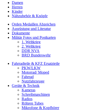
Damen
Herren
Kinder
Nähzubehör & Knöpfe
Orden Medaillen Abzeichen
Ausrüstung und Literatur
Dokumente
Militär Fotos und Postkarten
1. Weltkrieg
2. Weltkrieg
DDR NVA
BRD Bundeswehr
Fahrradteile & KFZ Ersatzteile
PKW/LKW
Motorrad/ Moped
Fahrrad
Nutzfahrzeuge
Geräte & Technik
Kameras
Schreibmaschinen
Radios
Röhren Tubes
Mikrofone & Kopfhörer