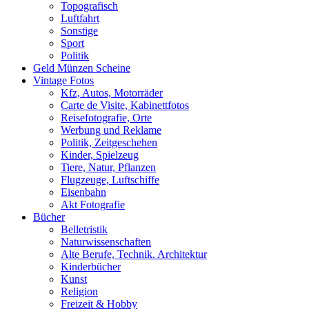
Topografisch
Luftfahrt
Sonstige
Sport
Politik
Geld Münzen Scheine
Vintage Fotos
Kfz, Autos, Motorräder
Carte de Visite, Kabinettfotos
Reisefotografie, Orte
Werbung und Reklame
Politik, Zeitgeschehen
Kinder, Spielzeug
Tiere, Natur, Pflanzen
Flugzeuge, Luftschiffe
Eisenbahn
Akt Fotografie
Bücher
Belletristik
Naturwissenschaften
Alte Berufe, Technik. Architektur
Kinderbücher
Kunst
Religion
Freizeit & Hobby