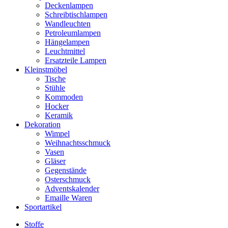
Deckenlampen
Schreibtischlampen
Wandleuchten
Petroleumlampen
Hängelampen
Leuchtmittel
Ersatzteile Lampen
Kleinstmöbel
Tische
Stühle
Kommoden
Hocker
Keramik
Dekoration
Wimpel
Weihnachtsschmuck
Vasen
Gläser
Gegenstände
Osterschmuck
Adventskalender
Emaille Waren
Sportartikel
Stoffe