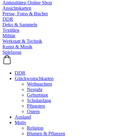
Antiquitäten Online Shop
Ansichtskarten
Presse, Fotos & Bücher
DDR
Deko & Sammeln
Textilien
Militär
Werkstatt & Technik
Kunst & Musik
Spielzeug
DDR
Glückwunschkarten
Weihnachten
Neujahr
Geburtstag
Schulanfang
Pfingsten
Ostern
Ausland
Motiv
Religion
Blumen & Pflanzen