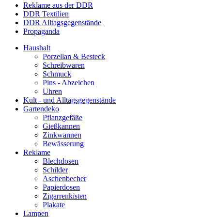
Reklame aus der DDR
DDR Textilien
DDR Alltagsgegenstände
Propaganda
Haushalt
Porzellan & Besteck
Schreibwaren
Schmuck
Pins - Abzeichen
Uhren
Kult - und Alltagsgegenstände
Gartendeko
Pflanzgefäße
Gießkannen
Zinkwannen
Bewässerung
Reklame
Blechdosen
Schilder
Aschenbecher
Papierdosen
Zigarrenkisten
Plakate
Lampen