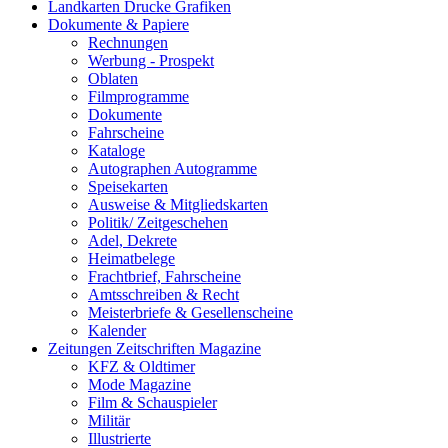
Landkarten Drucke Grafiken
Dokumente & Papiere
Rechnungen
Werbung - Prospekt
Oblaten
Filmprogramme
Dokumente
Fahrscheine
Kataloge
Autographen Autogramme
Speisekarten
Ausweise & Mitgliedskarten
Politik/ Zeitgeschehen
Adel, Dekrete
Heimatbelege
Frachtbrief, Fahrscheine
Amtsschreiben & Recht
Meisterbriefe & Gesellenscheine
Kalender
Zeitungen Zeitschriften Magazine
KFZ & Oldtimer
Mode Magazine
Film & Schauspieler
Militär
Illustrierte