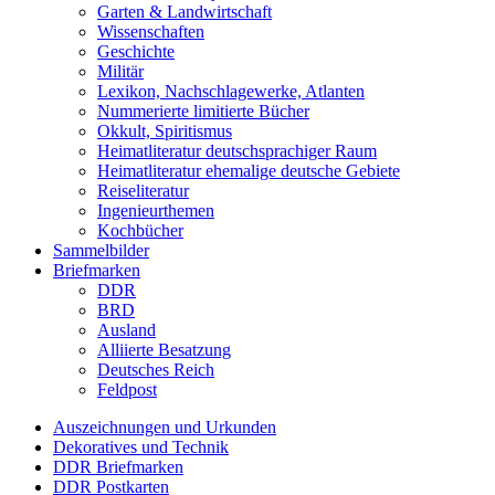
Garten & Landwirtschaft
Wissenschaften
Geschichte
Militär
Lexikon, Nachschlagewerke, Atlanten
Nummerierte limitierte Bücher
Okkult, Spiritismus
Heimatliteratur deutschsprachiger Raum
Heimatliteratur ehemalige deutsche Gebiete
Reiseliteratur
Ingenieurthemen
Kochbücher
Sammelbilder
Briefmarken
DDR
BRD
Ausland
Alliierte Besatzung
Deutsches Reich
Feldpost
Auszeichnungen und Urkunden
Dekoratives und Technik
DDR Briefmarken
DDR Postkarten