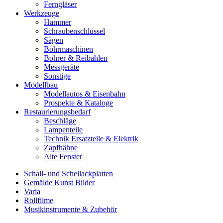
Ferngläser
Werkzeuge
Hammer
Schraubenschlüssel
Sägen
Bohrmaschinen
Bohrer & Reibahlen
Messgeräte
Sonstige
Modellbau
Modellautos & Eisenbahn
Prospekte & Kataloge
Restaurierungsbedarf
Beschläge
Lampenteile
Technik Ersatzteile & Elektrik
Zapfhähne
Alte Fenster
Schall- und Schellackplatten
Gemälde Kunst Bilder
Varia
Rollfilme
Musikinstrumente & Zubehör