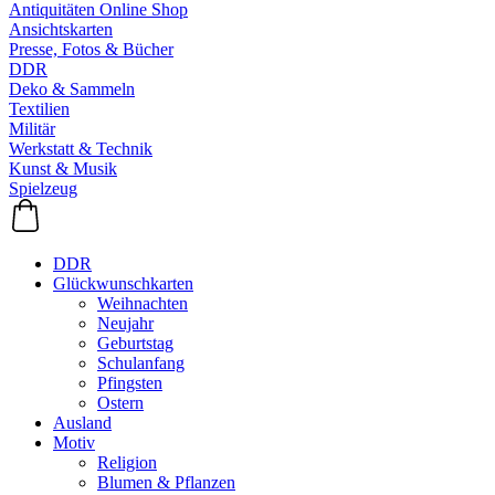
Antiquitäten Online Shop
Ansichtskarten
Presse, Fotos & Bücher
DDR
Deko & Sammeln
Textilien
Militär
Werkstatt & Technik
Kunst & Musik
Spielzeug
DDR
Glückwunschkarten
Weihnachten
Neujahr
Geburtstag
Schulanfang
Pfingsten
Ostern
Ausland
Motiv
Religion
Blumen & Pflanzen