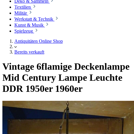
Deko & Sammeln
Textilien
Militär
Werkstatt & Technik
Kunst & Musik
Spielzeug
Antiquitäten Online Shop
Bereits verkauft
Vintage 6flamige Deckenlampe
Mid Century Lampe Leuchte
DDR 1950er 1960er