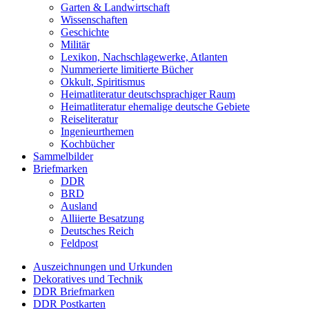
Garten & Landwirtschaft
Wissenschaften
Geschichte
Militär
Lexikon, Nachschlagewerke, Atlanten
Nummerierte limitierte Bücher
Okkult, Spiritismus
Heimatliteratur deutschsprachiger Raum
Heimatliteratur ehemalige deutsche Gebiete
Reiseliteratur
Ingenieurthemen
Kochbücher
Sammelbilder
Briefmarken
DDR
BRD
Ausland
Alliierte Besatzung
Deutsches Reich
Feldpost
Auszeichnungen und Urkunden
Dekoratives und Technik
DDR Briefmarken
DDR Postkarten