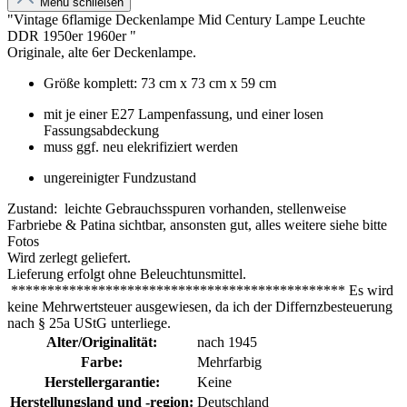
Menü schließen
"Vintage 6flamige Deckenlampe Mid Century Lampe Leuchte
DDR 1950er 1960er "
Originale, alte 6er Deckenlampe.
Größe komplett: 73 cm x 73 cm x 59 cm
mit je einer E27 Lampenfassung, und einer losen
Fassungsabdeckung
muss ggf. neu elekrifiziert werden
ungereinigter Fundzustand
Zustand: leichte Gebrauchsspuren vorhanden, stellenweise
Farbriebe & Patina sichtbar, ansonsten gut, alles weitere siehe bitte
Fotos
Wird zerlegt geliefert.
Lieferung erfolgt ohne Beleuchtunsmittel.
********************************************** Es wird
keine Mehrwertsteuer ausgewiesen, da ich der Differnzbesteuerung
nach § 25a UStG unterliege.
Alter/Originalität:
nach 1945
Farbe:
Mehrfarbig
Herstellergarantie:
Keine
Herstellungsland und -region:
Deutschland