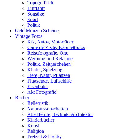
Topografisch
Luftfahrt
Sonstige
Sport
Politik
Geld Münzen Scheine
Vintage Fotos
Kfz, Autos, Motorräder
Carte de Visite, Kabinettfotos
Reisefotografie, Orte
Werbung und Reklame
Politik, Zeitgeschehen
Kinder, Spielzeug
Tiere, Natur, Pflanzen
Flugzeuge, Luftschiffe
Eisenbahn
Akt Fotografie
Bücher
Belletristik
Naturwissenschaften
Alte Berufe, Technik. Architektur
Kinderbücher
Kunst
Religion
Freizeit & Hobby