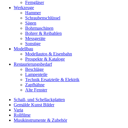
Ferngläser
Werkzeuge
Hammer
Schraubenschlüssel
Sägen
Bohrmaschinen
Bohrer & Reibahlen
Messgeräte
Sonstige
Modellbau
Modellautos & Eisenbahn
Prospekte & Kataloge
Restaurierungsbedarf
Beschläge
Lampenteile
Technik Ersatzteile & Elektrik
Zapfhähne
Alte Fenster
Schall- und Schellackplatten
Gemälde Kunst Bilder
Varia
Rollfilme
Musikinstrumente & Zubehör