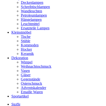
Deckenlampen
Schreibtischlampen
Wandleuchten
Petroleumlampen
Hängelampen
Leuchtmittel
Ersatzteile Lampen
Kleinstmöbel
Tische
Stühle
Kommoden
Hocker
Keramik
Dekoration
Wimpel
Weihnachtsschmuck
Vasen
Gläser
Gegenstände
Osterschmuck
Adventskalender
Emaille Waren
Sportartikel
Stoffe