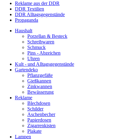
Reklame aus der DDR
DDR Textilien
DDR Alltagsgegenstände
Propaganda
Haushalt
Porzellan & Besteck
Schreibwaren
Schmuck
Pins - Abzeichen
Uhren
Kult - und Alltagsgegenstände
Gartendeko
Pflanzgefäße
Gießkannen
Zinkwannen
Bewässerung
Reklame
Blechdosen
Schilder
Aschenbecher
Papierdosen
Zigarrenkisten
Plakate
Lampen