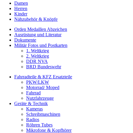
Damen
Herren
Kinder
Nähzubehör & Knöpfe
Orden Medaillen Abzeichen
Ausrüstung und Literatur
Dokumente
Militär Fotos und Postkarten
1. Weltkrieg
2. Weltkrieg
DDR NVA
BRD Bundeswehr
Fahrradteile & KFZ Ersatzteile
PKW/LKW
Motorrad/ Moped
Fahrrad
Nutzfahrzeuge
Geräte & Technik
Kameras
Schreibmaschinen
Radios
Röhren Tubes
Mikrofone & Kopfhörer