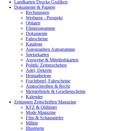
Landkarten Drucke Grafiken
Dokumente & Papiere
Rechnungen
Werbung - Prospekt
Oblaten
Filmprogramme
Dokumente
Fahrscheine
Kataloge
Autographen Autogramme
Speisekarten
Ausweise & Mitgliedskarten
Politik/ Zeitgeschehen
Adel, Dekrete
Heimatbelege
Frachtbrief, Fahrscheine
Amtsschreiben & Recht
Meisterbriefe & Gesellenscheine
Kalender
Zeitungen Zeitschriften Magazine
KFZ & Oldtimer
Mode Magazine
Film & Schauspieler
Militär
Illustrierte