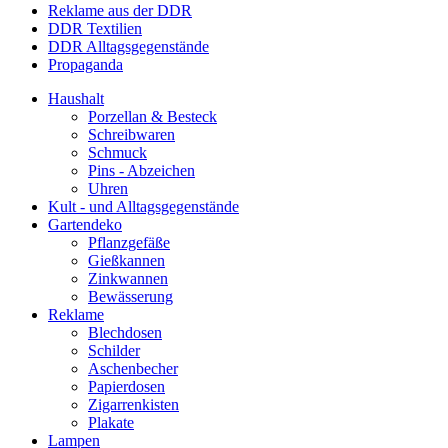
Reklame aus der DDR
DDR Textilien
DDR Alltagsgegenstände
Propaganda
Haushalt
Porzellan & Besteck
Schreibwaren
Schmuck
Pins - Abzeichen
Uhren
Kult - und Alltagsgegenstände
Gartendeko
Pflanzgefäße
Gießkannen
Zinkwannen
Bewässerung
Reklame
Blechdosen
Schilder
Aschenbecher
Papierdosen
Zigarrenkisten
Plakate
Lampen