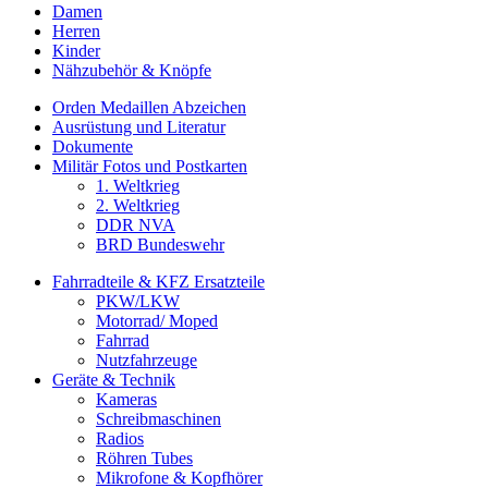
Damen
Herren
Kinder
Nähzubehör & Knöpfe
Orden Medaillen Abzeichen
Ausrüstung und Literatur
Dokumente
Militär Fotos und Postkarten
1. Weltkrieg
2. Weltkrieg
DDR NVA
BRD Bundeswehr
Fahrradteile & KFZ Ersatzteile
PKW/LKW
Motorrad/ Moped
Fahrrad
Nutzfahrzeuge
Geräte & Technik
Kameras
Schreibmaschinen
Radios
Röhren Tubes
Mikrofone & Kopfhörer