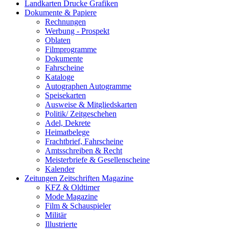
Landkarten Drucke Grafiken
Dokumente & Papiere
Rechnungen
Werbung - Prospekt
Oblaten
Filmprogramme
Dokumente
Fahrscheine
Kataloge
Autographen Autogramme
Speisekarten
Ausweise & Mitgliedskarten
Politik/ Zeitgeschehen
Adel, Dekrete
Heimatbelege
Frachtbrief, Fahrscheine
Amtsschreiben & Recht
Meisterbriefe & Gesellenscheine
Kalender
Zeitungen Zeitschriften Magazine
KFZ & Oldtimer
Mode Magazine
Film & Schauspieler
Militär
Illustrierte