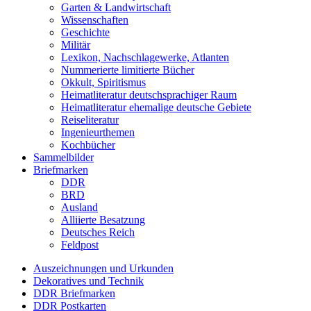
Garten & Landwirtschaft
Wissenschaften
Geschichte
Militär
Lexikon, Nachschlagewerke, Atlanten
Nummerierte limitierte Bücher
Okkult, Spiritismus
Heimatliteratur deutschsprachiger Raum
Heimatliteratur ehemalige deutsche Gebiete
Reiseliteratur
Ingenieurthemen
Kochbücher
Sammelbilder
Briefmarken
DDR
BRD
Ausland
Alliierte Besatzung
Deutsches Reich
Feldpost
Auszeichnungen und Urkunden
Dekoratives und Technik
DDR Briefmarken
DDR Postkarten