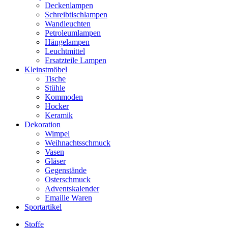
Deckenlampen
Schreibtischlampen
Wandleuchten
Petroleumlampen
Hängelampen
Leuchtmittel
Ersatzteile Lampen
Kleinstmöbel
Tische
Stühle
Kommoden
Hocker
Keramik
Dekoration
Wimpel
Weihnachtsschmuck
Vasen
Gläser
Gegenstände
Osterschmuck
Adventskalender
Emaille Waren
Sportartikel
Stoffe