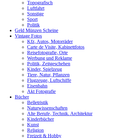
Topografisch
Luftfahrt
Sonstige
Sport
Politik
Geld Münzen Scheine
Vintage Fotos
Kfz, Autos, Motorräder
Carte de Visite, Kabinettfotos
Reisefotografie, Orte
Werbung und Reklame
Politik, Zeitgeschehen
Kinder, Spielzeug
Tiere, Natur, Pflanzen
Flugzeuge, Luftschiffe
Eisenbahn
Akt Fotografie
Bücher
Belletristik
Naturwissenschaften
Alte Berufe, Technik. Architektur
Kinderbücher
Kunst
Religion
Freizeit & Hobby