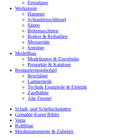
Ferngläser
Werkzeuge
Hammer
Schraubenschlüssel
Sägen
Bohrmaschinen
Bohrer & Reibahlen
Messgeräte
Sonstige
Modellbau
Modellautos & Eisenbahn
Prospekte & Kataloge
Restaurierungsbedarf
Beschläge
Lampenteile
Technik Ersatzteile & Elektrik
Zapfhähne
Alte Fenster
Schall- und Schellackplatten
Gemälde Kunst Bilder
Varia
Rollfilme
Musikinstrumente & Zubehör