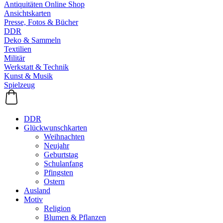
Antiquitäten Online Shop
Ansichtskarten
Presse, Fotos & Bücher
DDR
Deko & Sammeln
Textilien
Militär
Werkstatt & Technik
Kunst & Musik
Spielzeug
DDR
Glückwunschkarten
Weihnachten
Neujahr
Geburtstag
Schulanfang
Pfingsten
Ostern
Ausland
Motiv
Religion
Blumen & Pflanzen