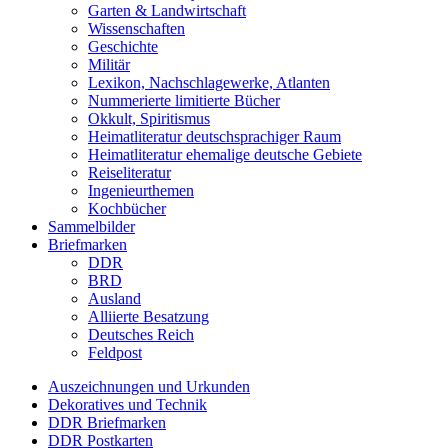
Garten & Landwirtschaft
Wissenschaften
Geschichte
Militär
Lexikon, Nachschlagewerke, Atlanten
Nummerierte limitierte Bücher
Okkult, Spiritismus
Heimatliteratur deutschsprachiger Raum
Heimatliteratur ehemalige deutsche Gebiete
Reiseliteratur
Ingenieurthemen
Kochbücher
Sammelbilder
Briefmarken
DDR
BRD
Ausland
Alliierte Besatzung
Deutsches Reich
Feldpost
Auszeichnungen und Urkunden
Dekoratives und Technik
DDR Briefmarken
DDR Postkarten