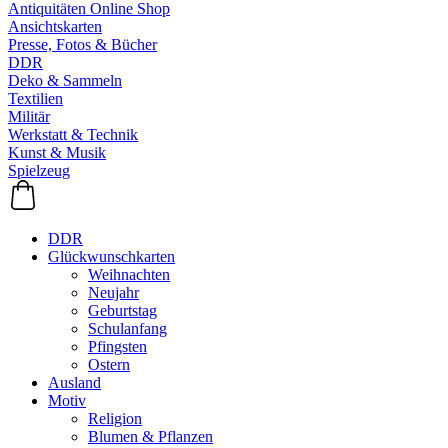
Antiquitäten Online Shop
Ansichtskarten
Presse, Fotos & Bücher
DDR
Deko & Sammeln
Textilien
Militär
Werkstatt & Technik
Kunst & Musik
Spielzeug
DDR
Glückwunschkarten
Weihnachten
Neujahr
Geburtstag
Schulanfang
Pfingsten
Ostern
Ausland
Motiv
Religion
Blumen & Pflanzen