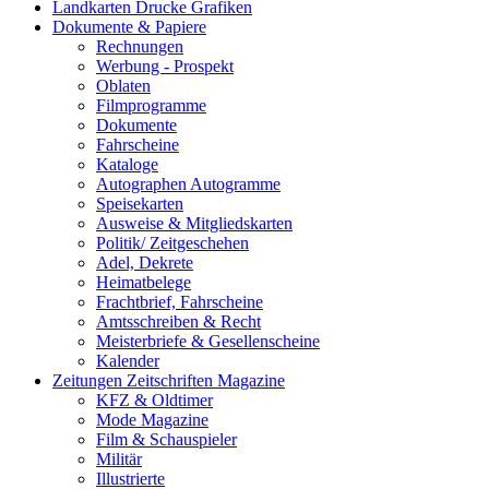
Landkarten Drucke Grafiken
Dokumente & Papiere
Rechnungen
Werbung - Prospekt
Oblaten
Filmprogramme
Dokumente
Fahrscheine
Kataloge
Autographen Autogramme
Speisekarten
Ausweise & Mitgliedskarten
Politik/ Zeitgeschehen
Adel, Dekrete
Heimatbelege
Frachtbrief, Fahrscheine
Amtsschreiben & Recht
Meisterbriefe & Gesellenscheine
Kalender
Zeitungen Zeitschriften Magazine
KFZ & Oldtimer
Mode Magazine
Film & Schauspieler
Militär
Illustrierte