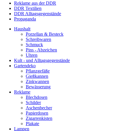
Reklame aus der DDR
DDR Textilien
DDR Alltagsgegenstände
Propaganda
Haushalt
Porzellan & Besteck
Schreibwaren
Schmuck
Pins - Abzeichen
Uhren
Kult - und Alltagsgegenstände
Gartendeko
Pflanzgefäße
Gießkannen
Zinkwannen
Bewässerung
Reklame
Blechdosen
Schilder
Aschenbecher
Papierdosen
Zigarrenkisten
Plakate
Lampen