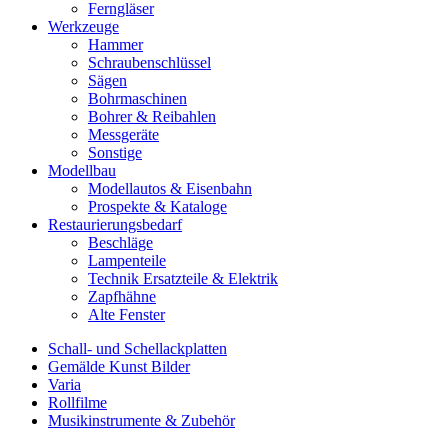
Ferngläser
Werkzeuge
Hammer
Schraubenschlüssel
Sägen
Bohrmaschinen
Bohrer & Reibahlen
Messgeräte
Sonstige
Modellbau
Modellautos & Eisenbahn
Prospekte & Kataloge
Restaurierungsbedarf
Beschläge
Lampenteile
Technik Ersatzteile & Elektrik
Zapfhähne
Alte Fenster
Schall- und Schellackplatten
Gemälde Kunst Bilder
Varia
Rollfilme
Musikinstrumente & Zubehör