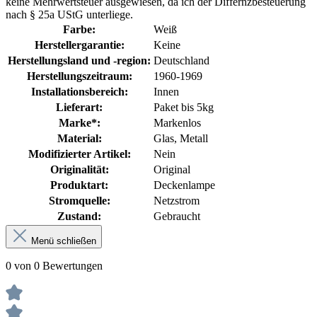
keine Mehrwertsteuer ausgewiesen, da ich der Differnzbesteuerung
nach § 25a UStG unterliege.
Farbe:
Weiß
Herstellergarantie:
Keine
Herstellungsland und -region:
Deutschland
Herstellungszeitraum:
1960-1969
Installationsbereich:
Innen
Lieferart:
Paket bis 5kg
Marke*:
Markenlos
Material:
Glas
, Metall
Modifizierter Artikel:
Nein
Originalität:
Original
Produktart:
Deckenlampe
Stromquelle:
Netzstrom
Zustand:
Gebraucht
Menü schließen
0 von 0 Bewertungen