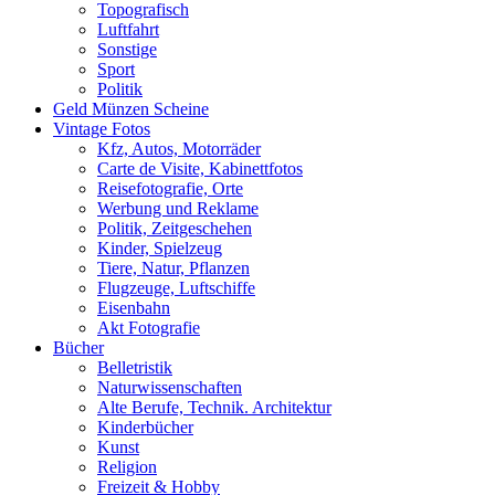
Topografisch
Luftfahrt
Sonstige
Sport
Politik
Geld Münzen Scheine
Vintage Fotos
Kfz, Autos, Motorräder
Carte de Visite, Kabinettfotos
Reisefotografie, Orte
Werbung und Reklame
Politik, Zeitgeschehen
Kinder, Spielzeug
Tiere, Natur, Pflanzen
Flugzeuge, Luftschiffe
Eisenbahn
Akt Fotografie
Bücher
Belletristik
Naturwissenschaften
Alte Berufe, Technik. Architektur
Kinderbücher
Kunst
Religion
Freizeit & Hobby