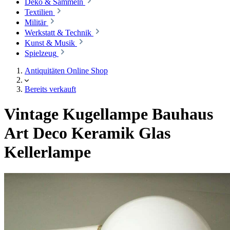
Deko & Sammeln
Textilien
Militär
Werkstatt & Technik
Kunst & Musik
Spielzeug
Antiquitäten Online Shop
Bereits verkauft
Vintage Kugellampe Bauhaus
Art Deco Keramik Glas
Kellerlampe