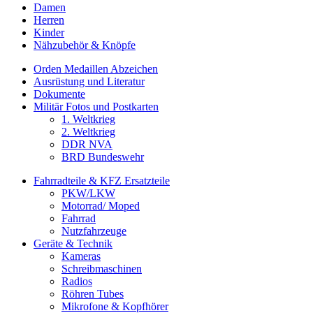
Damen
Herren
Kinder
Nähzubehör & Knöpfe
Orden Medaillen Abzeichen
Ausrüstung und Literatur
Dokumente
Militär Fotos und Postkarten
1. Weltkrieg
2. Weltkrieg
DDR NVA
BRD Bundeswehr
Fahrradteile & KFZ Ersatzteile
PKW/LKW
Motorrad/ Moped
Fahrrad
Nutzfahrzeuge
Geräte & Technik
Kameras
Schreibmaschinen
Radios
Röhren Tubes
Mikrofone & Kopfhörer