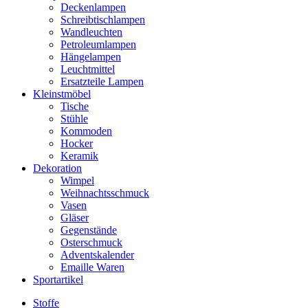
Deckenlampen
Schreibtischlampen
Wandleuchten
Petroleumlampen
Hängelampen
Leuchtmittel
Ersatzteile Lampen
Kleinstmöbel
Tische
Stühle
Kommoden
Hocker
Keramik
Dekoration
Wimpel
Weihnachtsschmuck
Vasen
Gläser
Gegenstände
Osterschmuck
Adventskalender
Emaille Waren
Sportartikel
Stoffe