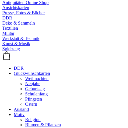
Antiquitäten Online Shop
Ansichtskarten
Presse, Fotos & Bücher
DDR
Deko & Sammeln
Textilien
Militär
Werkstatt & Technik
Kunst & Musik
Spielzeug
DDR
Glückwunschkarten
Weihnachten
Neujahr
Geburtstag
Schulanfang
Pfingsten
Ostern
Ausland
Motiv
Religion
Blumen & Pflanzen