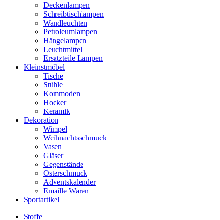
Deckenlampen
Schreibtischlampen
Wandleuchten
Petroleumlampen
Hängelampen
Leuchtmittel
Ersatzteile Lampen
Kleinstmöbel
Tische
Stühle
Kommoden
Hocker
Keramik
Dekoration
Wimpel
Weihnachtsschmuck
Vasen
Gläser
Gegenstände
Osterschmuck
Adventskalender
Emaille Waren
Sportartikel
Stoffe