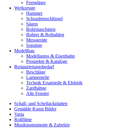
Ferngläser
Werkzeuge
Hammer
Schraubenschlüssel
Sägen
Bohrmaschinen
Bohrer & Reibahlen
Messgeräte
Sonstige
Modellbau
Modellautos & Eisenbahn
Prospekte & Kataloge
Restaurierungsbedarf
Beschläge
Lampenteile
Technik Ersatzteile & Elektrik
Zapfhähne
Alte Fenster
Schall- und Schellackplatten
Gemälde Kunst Bilder
Varia
Rollfilme
Musikinstrumente & Zubehör