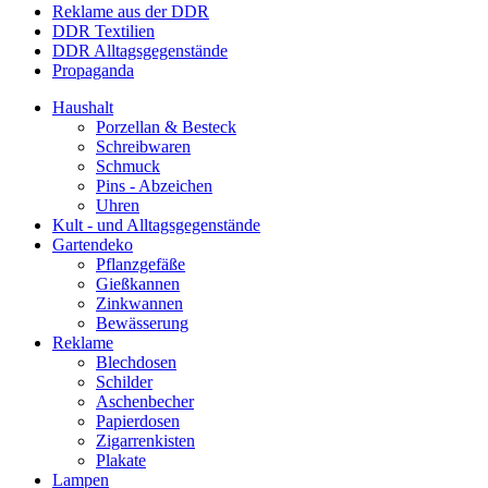
Reklame aus der DDR
DDR Textilien
DDR Alltagsgegenstände
Propaganda
Haushalt
Porzellan & Besteck
Schreibwaren
Schmuck
Pins - Abzeichen
Uhren
Kult - und Alltagsgegenstände
Gartendeko
Pflanzgefäße
Gießkannen
Zinkwannen
Bewässerung
Reklame
Blechdosen
Schilder
Aschenbecher
Papierdosen
Zigarrenkisten
Plakate
Lampen