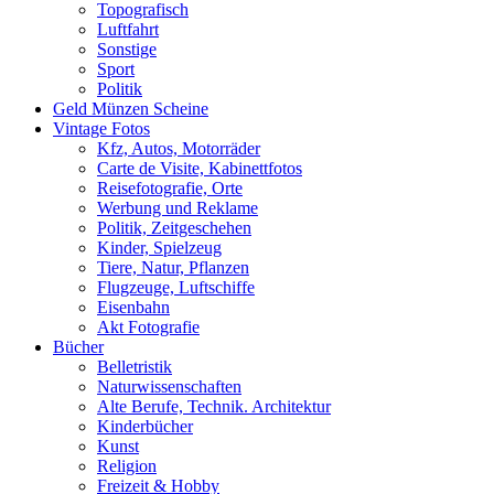
Topografisch
Luftfahrt
Sonstige
Sport
Politik
Geld Münzen Scheine
Vintage Fotos
Kfz, Autos, Motorräder
Carte de Visite, Kabinettfotos
Reisefotografie, Orte
Werbung und Reklame
Politik, Zeitgeschehen
Kinder, Spielzeug
Tiere, Natur, Pflanzen
Flugzeuge, Luftschiffe
Eisenbahn
Akt Fotografie
Bücher
Belletristik
Naturwissenschaften
Alte Berufe, Technik. Architektur
Kinderbücher
Kunst
Religion
Freizeit & Hobby