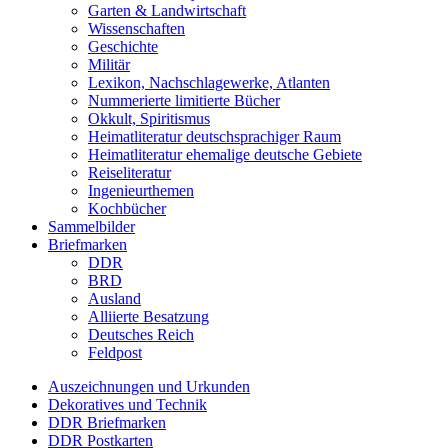
Garten & Landwirtschaft
Wissenschaften
Geschichte
Militär
Lexikon, Nachschlagewerke, Atlanten
Nummerierte limitierte Bücher
Okkult, Spiritismus
Heimatliteratur deutschsprachiger Raum
Heimatliteratur ehemalige deutsche Gebiete
Reiseliteratur
Ingenieurthemen
Kochbücher
Sammelbilder
Briefmarken
DDR
BRD
Ausland
Alliierte Besatzung
Deutsches Reich
Feldpost
Auszeichnungen und Urkunden
Dekoratives und Technik
DDR Briefmarken
DDR Postkarten