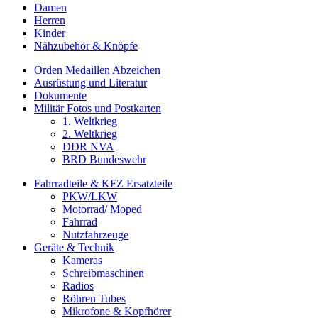
Damen
Herren
Kinder
Nähzubehör & Knöpfe
Orden Medaillen Abzeichen
Ausrüstung und Literatur
Dokumente
Militär Fotos und Postkarten
1. Weltkrieg
2. Weltkrieg
DDR NVA
BRD Bundeswehr
Fahrradteile & KFZ Ersatzteile
PKW/LKW
Motorrad/ Moped
Fahrrad
Nutzfahrzeuge
Geräte & Technik
Kameras
Schreibmaschinen
Radios
Röhren Tubes
Mikrofone & Kopfhörer