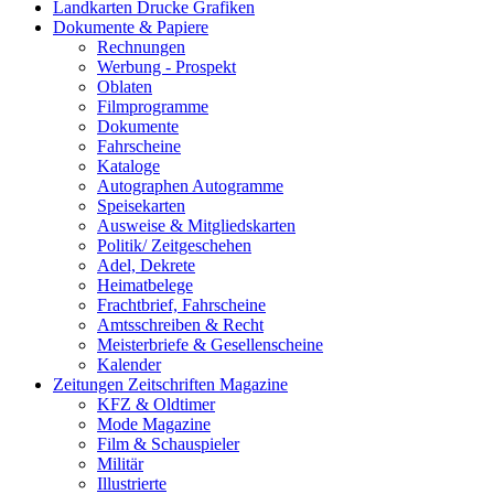
Landkarten Drucke Grafiken
Dokumente & Papiere
Rechnungen
Werbung - Prospekt
Oblaten
Filmprogramme
Dokumente
Fahrscheine
Kataloge
Autographen Autogramme
Speisekarten
Ausweise & Mitgliedskarten
Politik/ Zeitgeschehen
Adel, Dekrete
Heimatbelege
Frachtbrief, Fahrscheine
Amtsschreiben & Recht
Meisterbriefe & Gesellenscheine
Kalender
Zeitungen Zeitschriften Magazine
KFZ & Oldtimer
Mode Magazine
Film & Schauspieler
Militär
Illustrierte