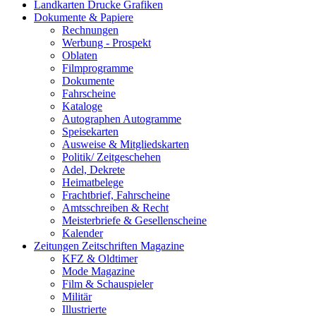
Landkarten Drucke Grafiken
Dokumente & Papiere
Rechnungen
Werbung - Prospekt
Oblaten
Filmprogramme
Dokumente
Fahrscheine
Kataloge
Autographen Autogramme
Speisekarten
Ausweise & Mitgliedskarten
Politik/ Zeitgeschehen
Adel, Dekrete
Heimatbelege
Frachtbrief, Fahrscheine
Amtsschreiben & Recht
Meisterbriefe & Gesellenscheine
Kalender
Zeitungen Zeitschriften Magazine
KFZ & Oldtimer
Mode Magazine
Film & Schauspieler
Militär
Illustrierte