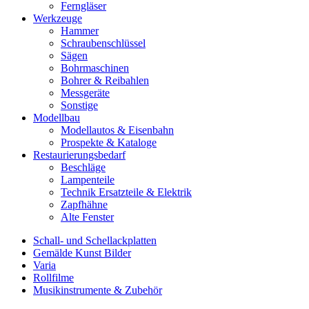
Ferngläser
Werkzeuge
Hammer
Schraubenschlüssel
Sägen
Bohrmaschinen
Bohrer & Reibahlen
Messgeräte
Sonstige
Modellbau
Modellautos & Eisenbahn
Prospekte & Kataloge
Restaurierungsbedarf
Beschläge
Lampenteile
Technik Ersatzteile & Elektrik
Zapfhähne
Alte Fenster
Schall- und Schellackplatten
Gemälde Kunst Bilder
Varia
Rollfilme
Musikinstrumente & Zubehör