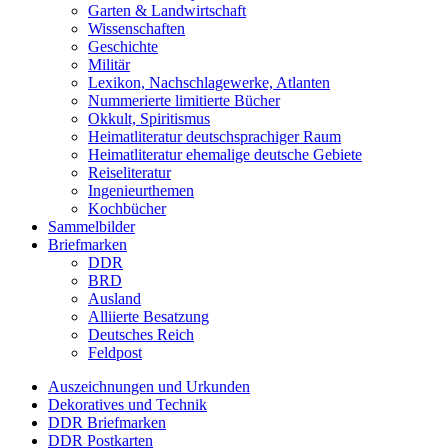
Garten & Landwirtschaft
Wissenschaften
Geschichte
Militär
Lexikon, Nachschlagewerke, Atlanten
Nummerierte limitierte Bücher
Okkult, Spiritismus
Heimatliteratur deutschsprachiger Raum
Heimatliteratur ehemalige deutsche Gebiete
Reiseliteratur
Ingenieurthemen
Kochbücher
Sammelbilder
Briefmarken
DDR
BRD
Ausland
Alliierte Besatzung
Deutsches Reich
Feldpost
Auszeichnungen und Urkunden
Dekoratives und Technik
DDR Briefmarken
DDR Postkarten