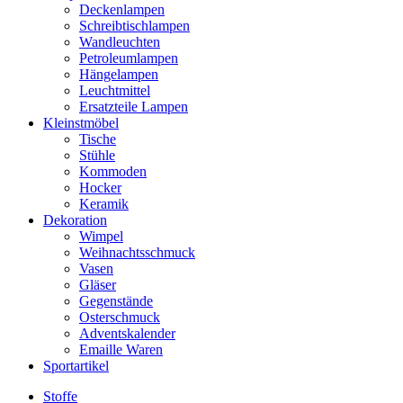
Deckenlampen
Schreibtischlampen
Wandleuchten
Petroleumlampen
Hängelampen
Leuchtmittel
Ersatzteile Lampen
Kleinstmöbel
Tische
Stühle
Kommoden
Hocker
Keramik
Dekoration
Wimpel
Weihnachtsschmuck
Vasen
Gläser
Gegenstände
Osterschmuck
Adventskalender
Emaille Waren
Sportartikel
Stoffe