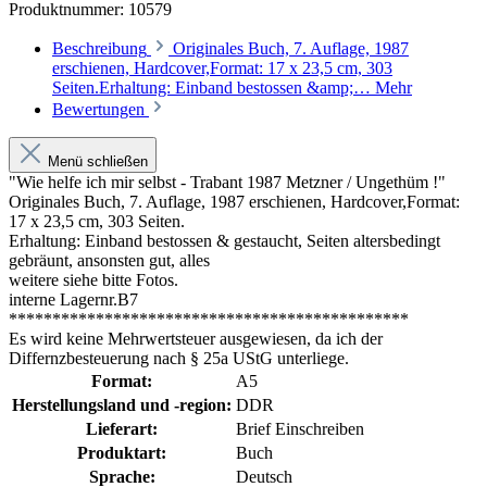
Produktnummer:
10579
Beschreibung
Originales Buch, 7. Auflage, 1987
erschienen, Hardcover,Format: 17 x 23,5 cm, 303
Seiten.Erhaltung: Einband bestossen &amp;…
Mehr
Bewertungen
Menü schließen
"Wie helfe ich mir selbst - Trabant 1987 Metzner / Ungethüm !"
Originales Buch, 7. Auflage, 1987 erschienen, Hardcover,Format:
17 x 23,5 cm, 303 Seiten.
Erhaltung: Einband bestossen & gestaucht, Seiten altersbedingt
gebräunt, ansonsten gut, alles
weitere siehe bitte Fotos.
interne Lagernr.B7
**********************************************
Es wird keine Mehrwertsteuer ausgewiesen, da ich der
Differnzbesteuerung nach § 25a UStG unterliege.
Format:
A5
Herstellungsland und -region:
DDR
Lieferart:
Brief Einschreiben
Produktart:
Buch
Sprache:
Deutsch