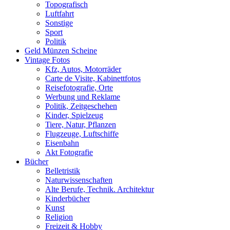
Topografisch
Luftfahrt
Sonstige
Sport
Politik
Geld Münzen Scheine
Vintage Fotos
Kfz, Autos, Motorräder
Carte de Visite, Kabinettfotos
Reisefotografie, Orte
Werbung und Reklame
Politik, Zeitgeschehen
Kinder, Spielzeug
Tiere, Natur, Pflanzen
Flugzeuge, Luftschiffe
Eisenbahn
Akt Fotografie
Bücher
Belletristik
Naturwissenschaften
Alte Berufe, Technik. Architektur
Kinderbücher
Kunst
Religion
Freizeit & Hobby