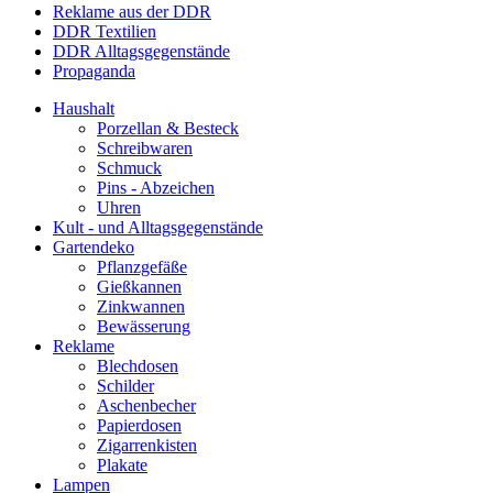
Reklame aus der DDR
DDR Textilien
DDR Alltagsgegenstände
Propaganda
Haushalt
Porzellan & Besteck
Schreibwaren
Schmuck
Pins - Abzeichen
Uhren
Kult - und Alltagsgegenstände
Gartendeko
Pflanzgefäße
Gießkannen
Zinkwannen
Bewässerung
Reklame
Blechdosen
Schilder
Aschenbecher
Papierdosen
Zigarrenkisten
Plakate
Lampen