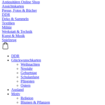
Antiquitäten Online Shop
Ansichtskarten
Presse, Fotos & Bücher
DDR
Deko & Sammeln
Textilien
Militär
Werkstatt & Technik
Kunst & Musik
Spielzeug
DDR
Glückwunschkarten
Weihnachten
Neujahr
Geburtstag
Schulanfang
Pfingsten
Ostern
Ausland
Motiv
Religion
Blumen & Pflanzen