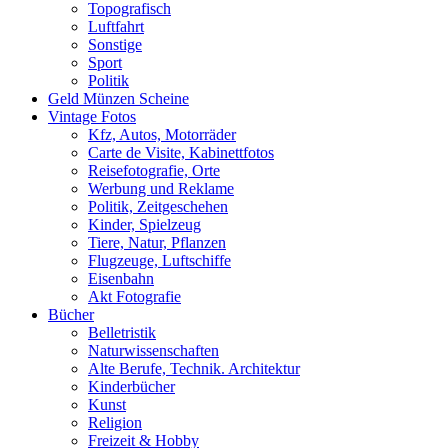
Topografisch
Luftfahrt
Sonstige
Sport
Politik
Geld Münzen Scheine
Vintage Fotos
Kfz, Autos, Motorräder
Carte de Visite, Kabinettfotos
Reisefotografie, Orte
Werbung und Reklame
Politik, Zeitgeschehen
Kinder, Spielzeug
Tiere, Natur, Pflanzen
Flugzeuge, Luftschiffe
Eisenbahn
Akt Fotografie
Bücher
Belletristik
Naturwissenschaften
Alte Berufe, Technik. Architektur
Kinderbücher
Kunst
Religion
Freizeit & Hobby