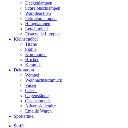
Deckenlampen
Schreibtischlampen
Wandleuchten
Petroleumlampen
Hängelampen
Leuchtmittel
Ersatzteile Lampen
Kleinstmöbel
Tische
Stühle
Kommoden
Hocker
Keramik
Dekoration
Wimpel
Weihnachtsschmuck
Vasen
Gläser
Gegenstände
Osterschmuck
Adventskalender
Emaille Waren
Sportartikel
Stoffe