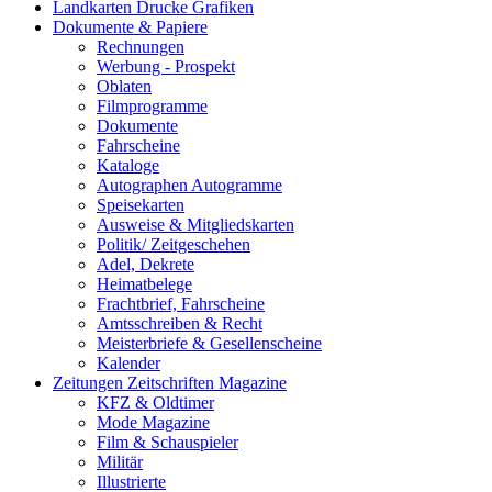
Landkarten Drucke Grafiken
Dokumente & Papiere
Rechnungen
Werbung - Prospekt
Oblaten
Filmprogramme
Dokumente
Fahrscheine
Kataloge
Autographen Autogramme
Speisekarten
Ausweise & Mitgliedskarten
Politik/ Zeitgeschehen
Adel, Dekrete
Heimatbelege
Frachtbrief, Fahrscheine
Amtsschreiben & Recht
Meisterbriefe & Gesellenscheine
Kalender
Zeitungen Zeitschriften Magazine
KFZ & Oldtimer
Mode Magazine
Film & Schauspieler
Militär
Illustrierte