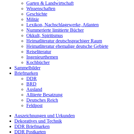
Garten & Landwirtschaft
Wissenschaften
Geschichte
Militär
Lexikon, Nachschlagewerke, Atlanten
Nummerierte limitierte Bücher
Okkult, Spiritismus
Heimatliteratur deutschsprachiger Raum
Heimatliteratur ehemalige deutsche Gebiete
Reiseliteratur
Ingenieurthemen
Kochbücher
Sammelbilder
Briefmarken
DDR
BRD
Ausland
Alliierte Besatzung
Deutsches Reich
Feldpost
Auszeichnungen und Urkunden
Dekoratives und Technik
DDR Briefmarken
DDR Postkarten