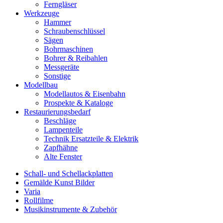
Ferngläser
Werkzeuge
Hammer
Schraubenschlüssel
Sägen
Bohrmaschinen
Bohrer & Reibahlen
Messgeräte
Sonstige
Modellbau
Modellautos & Eisenbahn
Prospekte & Kataloge
Restaurierungsbedarf
Beschläge
Lampenteile
Technik Ersatzteile & Elektrik
Zapfhähne
Alte Fenster
Schall- und Schellackplatten
Gemälde Kunst Bilder
Varia
Rollfilme
Musikinstrumente & Zubehör