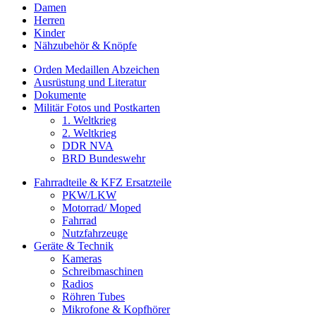
Damen
Herren
Kinder
Nähzubehör & Knöpfe
Orden Medaillen Abzeichen
Ausrüstung und Literatur
Dokumente
Militär Fotos und Postkarten
1. Weltkrieg
2. Weltkrieg
DDR NVA
BRD Bundeswehr
Fahrradteile & KFZ Ersatzteile
PKW/LKW
Motorrad/ Moped
Fahrrad
Nutzfahrzeuge
Geräte & Technik
Kameras
Schreibmaschinen
Radios
Röhren Tubes
Mikrofone & Kopfhörer