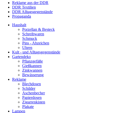
Reklame aus der DDR
DDR Textilien
DDR Alltagsgegenstände
Propaganda
Haushalt
Porzellan & Besteck
Schreibwaren
Schmuck
Pins - Abzeichen
Uhren
Kult - und Alltagsgegenstände
Gartendeko
Pflanzgefäße
Gießkannen
Zinkwannen
Bewässerung
Reklame
Blechdosen
Schilder
Aschenbecher
Papierdosen
Zigarrenkisten
Plakate
Lampen