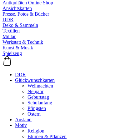
Antiquitäten Online Shop
Ansichtskarten
Presse, Fotos & Bücher
DDR
Deko & Sammeln
Textilien
Militär
Werkstatt & Technik
Kunst & Musik
Spielzeug
DDR
Glückwunschkarten
Weihnachten
Neujahr
Geburtstag
Schulanfang
Pfingsten
Ostern
Ausland
Motiv
Religion
Blumen & Pflanzen