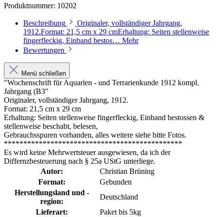
Produktnummer:
10202
Beschreibung
Originaler, vollständiger Jahrgang,
1912.Format: 21,5 cm x 29 cmErhaltung: Seiten stellenweise
fingerfleckig, Einband bestos…
Mehr
Bewertungen
Menü schließen
"Wochenschrift für Aquarien - und Terrarienkunde 1912 kompl.
Jahrgang (B3"
Originaler, vollständiger Jahrgang, 1912.
Format: 21,5 cm x 29 cm
Erhaltung: Seiten stellenweise fingerfleckig, Einband bestossen &
stellenweise beschabt, belesen,
Gebrauchsspuren vorhanden, alles weitere siehe bitte Fotos.
**********************************************
Es wird keine Mehrwertsteuer ausgewiesen, da ich der
Differnzbesteuerung nach § 25a UStG unterliege.
Autor:
Christian Brüning
Format:
Gebunden
Herstellungsland und -
Deutschland
region:
Lieferart:
Paket bis 5kg