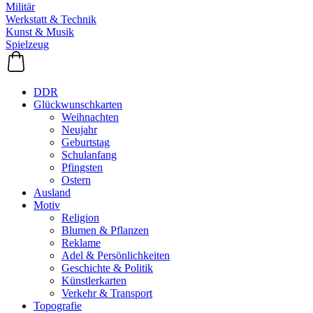
Militär
Werkstatt & Technik
Kunst & Musik
Spielzeug
DDR
Glückwunschkarten
Weihnachten
Neujahr
Geburtstag
Schulanfang
Pfingsten
Ostern
Ausland
Motiv
Religion
Blumen & Pflanzen
Reklame
Adel & Persönlichkeiten
Geschichte & Politik
Künstlerkarten
Verkehr & Transport
Topografie