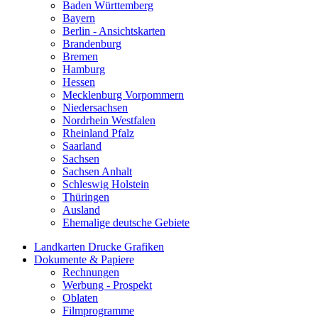
Baden Württemberg
Bayern
Berlin - Ansichtskarten
Brandenburg
Bremen
Hamburg
Hessen
Mecklenburg Vorpommern
Niedersachsen
Nordrhein Westfalen
Rheinland Pfalz
Saarland
Sachsen
Sachsen Anhalt
Schleswig Holstein
Thüringen
Ausland
Ehemalige deutsche Gebiete
Landkarten Drucke Grafiken
Dokumente & Papiere
Rechnungen
Werbung - Prospekt
Oblaten
Filmprogramme